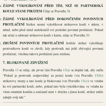
ŽÁDNÉ VYKOLÍKOVÁNÍ PŘED TÍM, NEŽ SE PARTNERSKÁ
KOULE STANE PIRÁTEM
Užije se Pravidla
38
.
ŽÁDNÉ VYKOLÍKOVÁNÍ PŘED DOKONČENÍM POVINNÝCH
PROTLAČENÍ
Striker nesmí vykolíkovat strikerovu kouli v úderu, v
němž, nebo před nímž nedokončil své poslední povinné protlačení. Pokud
tak učiní a odstraní strikerovu kouli z kurtu, užije se Pravidla
30
.
ZRUŠENÍ POVINNÝCH PROTLAČENÍ
Jestliže striker vykolíkuje
protivníkovu kouli ve chvíli, kdy protivník má ještě zbývající povinná
protlačení, všechna taková protlačení jsou zrušena.
7.
BLOKOVANÉ ZDVIŽENÍ
Pravidla
13
se užije, ale první část Pravidla
13(a)
se doplní tak, aby zněla
“Pokud je protivník zodpovědný za pozici koule (viz Pravidlo
13(b)
)
strikerovy strany a tato koule je blokovaná (viz Pravidlo
13(c)
) ve vztahu
ke své partnerské kouli, nebo, pokud tato byla vykolíkována, ve vztahu ke
všem ostatním koulím a současně není v dotyku s jinou koulí, striker může
zahájit svůj tah:”