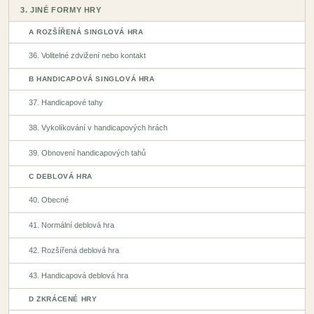
3. JINÉ FORMY HRY
A ROZŠÍŘENÁ SINGLOVÁ HRA
36. Volitelné zdvižení nebo kontakt
B HANDICAPOVÁ SINGLOVÁ HRA
37. Handicapové tahy
38. Vykolíkování v handicapových hrách
39. Obnovení handicapových tahů
C DEBLOVÁ HRA
40. Obecné
41. Normální deblová hra
42. Rozšířená deblová hra
43. Handicapová deblová hra
D ZKRÁCENÉ HRY