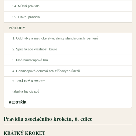
54. Místní pravidla
55. Hlavní pravidlo
PŘÍLOHY
1. Odchylky a metrické ekvivalenty standardních rozměrů
2. Specifikace vlastností koule
3. Plná handicapová hra
4. Handicapová deblová hra střídavých úderů
5. KRÁTKÝ KROKET
tabulka handicapů
REJSTŘÍK
Pravidla asociačního kroketu, 6. edice
KRÁTKÝ KROKET