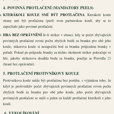
4.
POVINNÁ PROTLAČENÍ (MANDATORY PEELS)
KTERÁKOLI KOULE SMÍ BÝT PROTLAČENA
Kterákoli koule
strany smí být protlačena (peel) svou partnerskou koulí, aby se to
započítalo jako povinné protlačení.
HRA BEZ OPRÁVNĚNÍ
Je-li striker v situaci, kdy se počet zbývajících
povinných protlačení rovná počtu zbylých bodů za branku pro obě jeho
koule, stikerova koule si nezapočítá bod za branku průjezdem branky v
pořadí. Pokud po průjezdu branky za těchto okolností striker pokračuje ve
hře, jakoby strikerova dosáhla bodu za branku, použije se Pravidla
25
(hraní bez oprávnění).
5.
PROTLAČENÍ PROTIVNÍKOVY KOULE
Protivníkova koule může být protlačena bez postihu, s výjimkou toho, že
když je protivníkův počet zbývajících povinných protlačení roven počtu
zbylých bodů za branku pro obě jeho koule, jeho počet zbývajících
povinných protlačení se sníží o jeden za každé protlačení kterékoli z jeho
koulí.
6.
VYKOLÍKOVÁNÍ