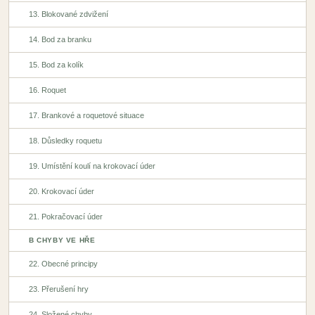
13. Blokované zdvižení
14. Bod za branku
15. Bod za kolík
16. Roquet
17. Brankové a roquetové situace
18. Důsledky roquetu
19. Umístění koulí na krokovací úder
20. Krokovací úder
21. Pokračovací úder
B CHYBY VE HŘE
22. Obecné principy
23. Přerušení hry
24. Složené chyby