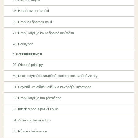
25. Hraní bez oprávnění
26. Hraní se špatnou koulí
27. Hraní, když je koule špatně umístěna
28. Pochybení
C INTERFERENCE
29. Obecné principy
30. Koule chybně odstraněné, nebo neodstraněné ze hry
31. Chybně umístěné kolíčky a zavádějící informace
32. Hraní, když je hra přerušena
33. Interference s pozicí koule
34. Zásah do hraní úderu
35. Různé interference