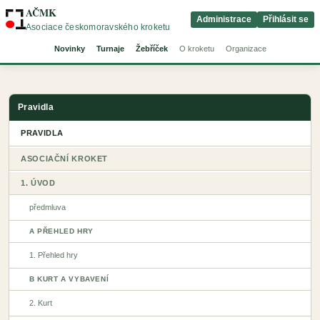
AČMK
Administrace
Přihlásit se
Asociace českomoravského kroketu
Novinky
Turnaje
Žebříček
O kroketu
Organizace
Pravidla
PRAVIDLA
ASOCIAČNÍ KROKET
1. ÚVOD
předmluva
A PŘEHLED HRY
1. Přehled hry
B KURT A VYBAVENÍ
2. Kurt