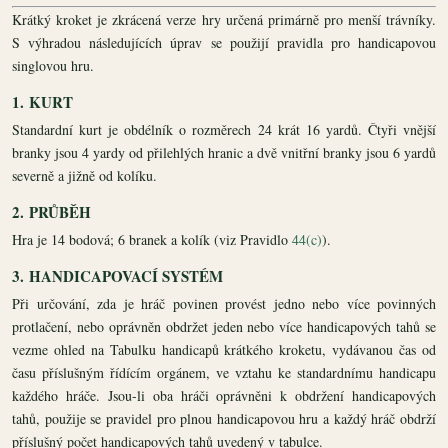
Krátký kroket je zkrácená verze hry určená primárně pro menší trávníky.
S výhradou následujících úprav se použijí pravidla pro handicapovou
singlovou hru.
1.
KURT
Standardní kurt je obdélník o rozměrech 24 krát 16 yardů. Čtyři vnější
branky jsou 4 yardy od přilehlých hranic a dvě vnitřní branky jsou 6 yardů
severně a jižně od kolíku.
2.
PRŮBĚH
Hra je 14 bodová; 6 branek a kolík (viz Pravidlo
44(c)
).
3.
HANDICAPOVACÍ SYSTÉM
Při určování, zda je hráč povinen provést jedno nebo více povinných
protlačení, nebo oprávněn obdržet jeden nebo více handicapových tahů se
vezme ohled na Tabulku handicapů krátkého kroketu, vydávanou čas od
času příslušným řídícím orgánem, ve vztahu ke standardnímu handicapu
každého hráče. Jsou-li oba hráči oprávněni k obdržení handicapových
tahů, použije se pravidel pro plnou handicapovou hru a každý hráč obdrží
příslušný počet handicapových tahů uvedený v tabulce.