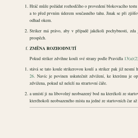
Hráč může požádat rozhodčího o provedení blokovacího testu 
a to před prvním úderem současného tahu. Jinak se při zjišťo
odhad okem.
Striker má právo, aby v případě jakékoli pochybnosti, zda
prospěch.
ZMĚNA ROZHODNUTÍ
Pokud striker zdvihne kouli své strany podle Pravidla
13(a)(2
stává se tato koule strikerovou koulí a striker pak již nesmí
26
. Navíc je povinen uskutečnit zdvižení, ke kterému je op
zdvižena, pokud už neleží na strartovní čáře.
a umístí ji na libovolný neobsazený bod na kterékoli ze starto
kteréhokoli neobsazeného místa na jedné ze startovních čar až 