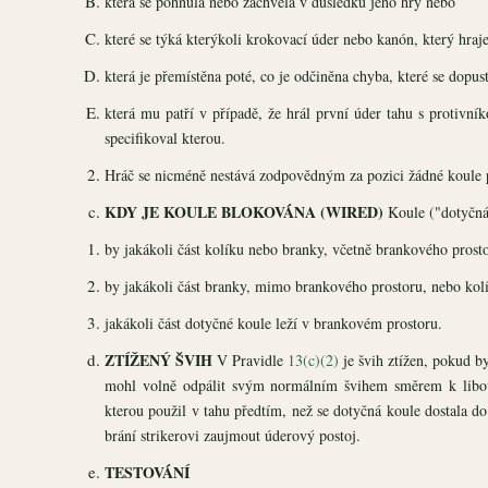
která se pohnula nebo zachvěla v důsledku jeho hry nebo
které se týká kterýkoli krokovací úder nebo kanón, který hraj
která je přemístěna poté, co je odčiněna chyba, které se dopus
která mu patří v případě, že hrál první úder tahu s protivní
specifikoval kterou.
Hráč se nicméně nestává zodpovědným za pozici žádné koule př
KDY JE KOULE BLOKOVÁNA (WIRED)
Koule ("dotyčná k
by jakákoli část kolíku nebo branky, včetně brankového prosto
by jakákoli část branky, mimo brankového prostoru, nebo kolí
jakákoli část dotyčné koule leží v brankovém prostoru.
ZTÍŽENÝ ŠVIH
V Pravidle
13(c)(2)
je švih ztížen, pokud b
mohl volně odpálit svým normálním švihem směrem k libovol
kterou použil v tahu předtím, než se dotyčná koule dostala d
brání strikerovi zaujmout úderový postoj.
TESTOVÁNÍ