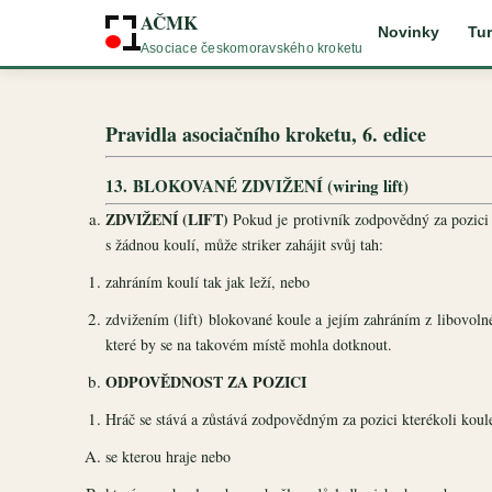
AČMK
Novinky
Tur
Asociace českomoravského kroketu
Pravidla asociačního kroketu, 6. edice
13. BLOKOVANÉ ZDVIŽENÍ (wiring lift)
ZDVIŽENÍ (LIFT)
Pokud je protivník zodpovědný za pozici 
s žádnou koulí, může striker zahájit svůj tah:
zahráním koulí tak jak leží, nebo
zdvižením (lift) blokované koule a jejím zahráním z libovol
které by se na takovém místě mohla dotknout.
ODPOVĚDNOST ZA POZICI
Hráč se stává a zůstává zodpovědným za pozici kterékoli koul
se kterou hraje nebo