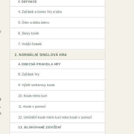
C DEFINICE
4. Začátek a konec hry a tahu
5. Úder a doba úderu
y
6. Stavy koule
7. Vnější činitelé
2. NORMÁLNÍ SINGLOVÁ HRA
A OBECNÁ PRAVIDLA HRY
8. Začátek hry
9. Výběr strikerovy koule
10. Koule mimo kurt
i
,
11. Koule v pomezí
k
12. Umístění koule mimo kurt nebo koule v pomezí
13. BLOKOVANÉ ZDVIŽENÍ