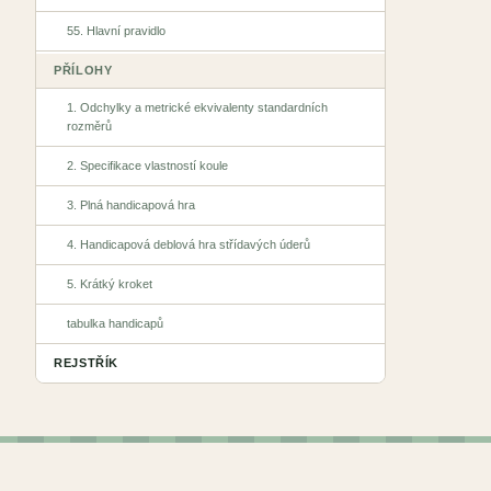
55. Hlavní pravidlo
PŘÍLOHY
1. Odchylky a metrické ekvivalenty standardních
rozměrů
2. Specifikace vlastností koule
3. Plná handicapová hra
4. Handicapová deblová hra střídavých úderů
5. Krátký kroket
tabulka handicapů
REJSTŘÍK