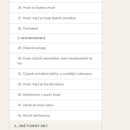
26. Hraní se špatnou koulí
27. Hraní, když je koule špatně umístěna
28. Pochybení
C INTERFERENCE
29. Obecné principy
30. Koule chybně odstraněné, nebo neodstraněné ze
hry
31. Chybně umístěné kolíčky a zavádějící informace
32. Hraní, když je hra přerušena
33. Interference s pozicí koule
34. Zásah do hraní úderu
35. Různé interference
3. JINÉ FORMY HRY