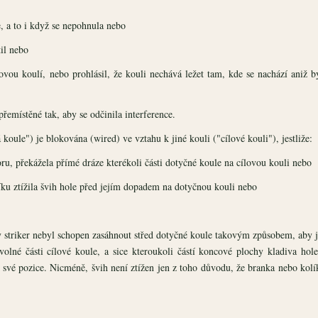
e, a to i když se nepohnula nebo
til nebo
kovou koulí, nebo prohlásil, že kouli nechává ležet tam, kde se nachází aniž b
emístěné tak, aby se odčinila interference.
oule") je blokována (wired) ve vztahu k jiné kouli ("cílové kouli"), jestliže:
ru, překážela přímé dráze kterékoli části dotyčné koule na cílovou kouli nebo
ku ztížila švih hole před jejím dopadem na dotyčnou kouli nebo
y striker nebyl schopen zasáhnout střed dotyčné koule takovým způsobem, aby j
né části cílové koule, a sice kteroukoli částí koncové plochy kladiva hole
o své pozice. Nicméně, švih není ztížen jen z toho důvodu, že branka nebo kolí