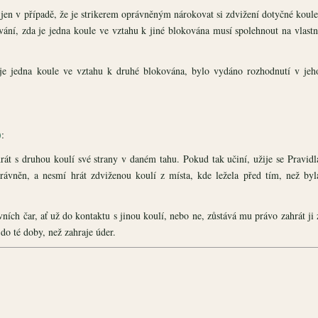
jen v případě, že je strikerem oprávněným nárokovat si zdvižení dotyčné koule
vání, zda je jedna koule ve vztahu k jiné blokována musí spolehnout na vlastn
 je jedna koule ve vztahu k druhé blokována, bylo vydáno rozhodnutí v jeh
)
:
 hrát s druhou koulí své strany v daném tahu. Pokud tak učiní, užije se Pravidl
rávněn, a nesmí hrát zdviženou koulí z místa, kde ležela před tím, než byl
vních čar, ať už do kontaktu s jinou koulí, nebo ne, zůstává mu právo zahrát ji 
do té doby, než zahraje úder.