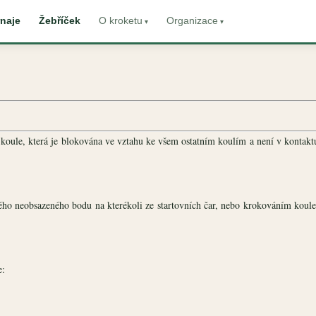
naje
Žebříček
O kroketu
Organizace
koule, která je blokována ve vztahu ke všem ostatním koulím a není v kontakt
ného neobsazeného bodu na kterékoli ze startovních čar, nebo krokováním koule
e: