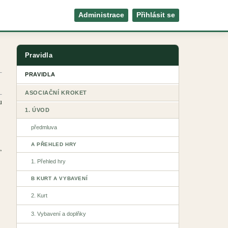
Administrace
Přihlásit se
Pravidla
PRAVIDLA
ASOCIAČNÍ KROKET
u
1. ÚVOD
předmluva
A PŘEHLED HRY
,
1. Přehled hry
B KURT A VYBAVENÍ
2. Kurt
3. Vybavení a doplňky