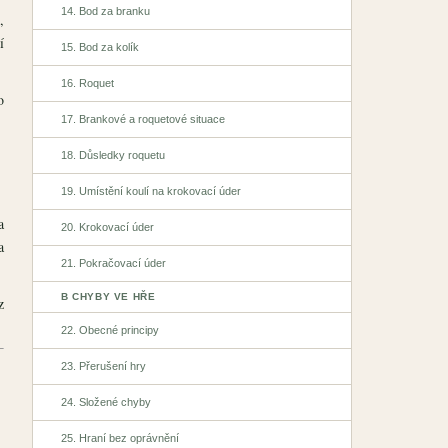
14. Bod za branku
,
í
15. Bod za kolík
16. Roquet
o
17. Brankové a roquetové situace
18. Důsledky roquetu
19. Umístění koulí na krokovací úder
a
20. Krokovací úder
a
21. Pokračovací úder
B CHYBY VE HŘE
z
22. Obecné principy
23. Přerušení hry
24. Složené chyby
25. Hraní bez oprávnění