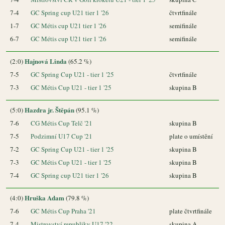
7-4
GC Spring cup U21 tier 1 '26
čtvrtfinále
1-7
GC Métis cup U21 tier 1 '26
semifinále
6-7
GC Métis cup U21 tier 1 '26
semifinále
Hajnová Linda
(2:0)
(65.2 %)
7-5
GC Spring Cup U21 - tier 1 '25
čtvrtfinále
7-3
GC Métis Cup U21 - tier 1 '25
skupina B
Hazdra jr. Štěpán
(5:0)
(95.1 %)
7-6
CG Métis Cup Telč '21
skupina B
7-5
Podzimní U17 Cup '21
plate o umístění
7-2
GC Spring Cup U21 - tier 1 '25
skupina B
7-3
GC Métis Cup U21 - tier 1 '25
skupina B
7-4
GC Spring cup U21 tier 1 '26
skupina B
Hruška Adam
(4:0)
(79.8 %)
7-6
GC Métis Cup Praha '21
plate čtvrtfinále
7-4
Mistrovství republiky U17 '22
skupina A