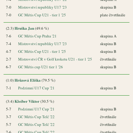
7-0
Mistrovství republiky U17 '23
skupina B
7-0
GC Métis Cup U21 - tier 1 '25
plate čtvrtfinále
Hruška Jan
(2:3)
(49.6 %)
7-6
GC Métis Cup Praha '21
skupina A
7-4
Mistrovství republiky U17 '23
skupina B
4-7
GC Métis Cup U21 - tier 1 '25
skupina B
2-7
Mistrovství ČR v Golf kroketu U21 - tier 1 '25
čtvrtfinále
6-7
GC Métis cup U21 tier 1 '26
skupina B
Hrůzová Eliška
(1:0)
(79.5 %)
7-1
Podzimní U17 Cup '21
skupina B
Kloiber Viktor
(3:4)
(30.5 %)
5-7
Podzimní U17 Cup '21
skupina B
3-7
GC Métis Cup Telč '22
čtvrtfinále
5-7
GC Métis Cup Telč '22
čtvrtfinále
7-6
GC Métis Cup Telč '22
čtvrtfinále