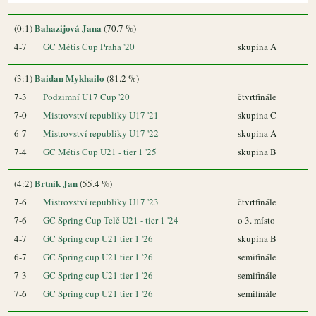
Bahazijová Jana
(0:1)
(70.7 %)
4-7
GC Métis Cup Praha '20
skupina A
Baidan Mykhailo
(3:1)
(81.2 %)
7-3
Podzimní U17 Cup '20
čtvrtfinále
7-0
Mistrovství republiky U17 '21
skupina C
6-7
Mistrovství republiky U17 '22
skupina A
7-4
GC Métis Cup U21 - tier 1 '25
skupina B
Brtník Jan
(4:2)
(55.4 %)
7-6
Mistrovství republiky U17 '23
čtvrtfinále
7-6
GC Spring Cup Telč U21 - tier 1 '24
o 3. místo
4-7
GC Spring cup U21 tier 1 '26
skupina B
6-7
GC Spring cup U21 tier 1 '26
semifinále
7-3
GC Spring cup U21 tier 1 '26
semifinále
7-6
GC Spring cup U21 tier 1 '26
semifinále