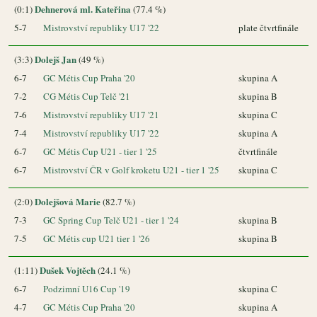
Dehnerová ml. Kateřina
(0:1)
(77.4 %)
5-7
Mistrovství republiky U17 '22
plate čtvrtfinále
Dolejš Jan
(3:3)
(49 %)
6-7
GC Métis Cup Praha '20
skupina A
7-2
CG Métis Cup Telč '21
skupina B
7-6
Mistrovství republiky U17 '21
skupina C
7-4
Mistrovství republiky U17 '22
skupina A
6-7
GC Métis Cup U21 - tier 1 '25
čtvrtfinále
6-7
Mistrovství ČR v Golf kroketu U21 - tier 1 '25
skupina C
Dolejšová Marie
(2:0)
(82.7 %)
7-3
GC Spring Cup Telč U21 - tier 1 '24
skupina B
7-5
GC Métis cup U21 tier 1 '26
skupina B
Dušek Vojtěch
(1:11)
(24.1 %)
6-7
Podzimní U16 Cup '19
skupina C
4-7
GC Métis Cup Praha '20
skupina A