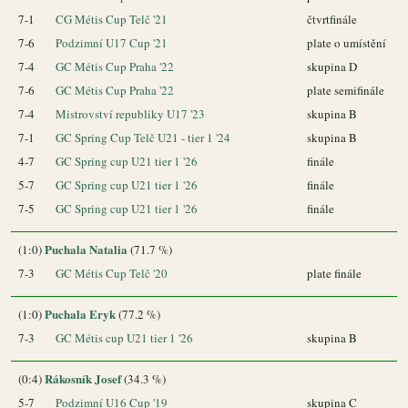
7-1
CG Métis Cup Telč '21
čtvrtfinále
7-6
Podzimní U17 Cup '21
plate o umístění
7-4
GC Métis Cup Praha '22
skupina D
7-6
GC Métis Cup Praha '22
plate semifinále
7-4
Mistrovství republiky U17 '23
skupina B
7-1
GC Spring Cup Telč U21 - tier 1 '24
skupina B
4-7
GC Spring cup U21 tier 1 '26
finále
5-7
GC Spring cup U21 tier 1 '26
finále
7-5
GC Spring cup U21 tier 1 '26
finále
Puchala Natalia
(1:0)
(71.7 %)
7-3
GC Métis Cup Telč '20
plate finále
Puchala Eryk
(1:0)
(77.2 %)
7-3
GC Métis cup U21 tier 1 '26
skupina B
Rákosník Josef
(0:4)
(34.3 %)
5-7
Podzimní U16 Cup '19
skupina C