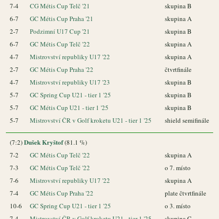
7-4
CG Métis Cup Telč '21
skupina B
6-7
GC Métis Cup Praha '21
skupina A
2-7
Podzimní U17 Cup '21
skupina B
6-7
GC Métis Cup Telč '22
skupina A
4-7
Mistrovství republiky U17 '22
skupina A
2-7
GC Métis Cup Praha '22
čtvrtfinále
4-7
Mistrovství republiky U17 '23
skupina B
5-7
GC Spring Cup U21 - tier 1 '25
skupina B
5-7
GC Métis Cup U21 - tier 1 '25
skupina B
5-7
Mistrovství ČR v Golf kroketu U21 - tier 1 '25
shield semifinále
Dušek Kryštof
(7:2)
(81.1 %)
7-2
GC Métis Cup Telč '22
skupina A
7-3
GC Métis Cup Telč '22
o 7. místo
7-6
Mistrovství republiky U17 '22
skupina A
7-4
GC Métis Cup Praha '22
plate čtvrtfinále
10-6
GC Spring Cup U21 - tier 1 '25
o 3. místo
7-4
Mistrovství ČR v Golf kroketu U21 - tier 1 '25
skupina C