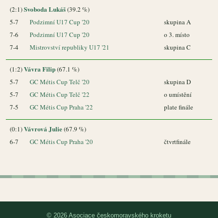
Svoboda Lukáš
(2:1)
(39.2 %)
5-7
Podzimní U17 Cup '20
skupina A
7-6
Podzimní U17 Cup '20
o 3. místo
7-4
Mistrovství republiky U17 '21
skupina C
Vávra Filip
(1:2)
(67.1 %)
5-7
GC Métis Cup Telč '20
skupina D
5-7
GC Métis Cup Telč '22
o umístění
7-5
GC Métis Cup Praha '22
plate finále
Vávrová Julie
(0:1)
(67.9 %)
6-7
GC Métis Cup Praha '20
čtvrtfinále
© 2026 Asociace českomoravského kroketu