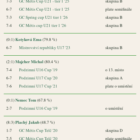
7-3
GC Métis Cup U21 - tier 1 '25
skupina B
6-7
GC Métis Cup U21 - tier 1 '25
plate semifinále
7-3
GC Spring cup U21 tier 1 '26
skupina B
7-4
GC Métis cup U21 tier 1 '26
skupina B
Kotyková Ema
(0:1)
(79.8 %)
6-7
Mistrovství republiky U17 '23
skupina B
Majcher Michal
(2:1)
(80.4 %)
7-4
Podzimní U16 Cup '19
o 13. místo
6-7
Podzimní U17 Cup '20
skupina A
7-6
Podzimní U17 Cup '21
plate o umístění
Nemec Tom
(0:1)
(67.8 %)
2-7
Podzimní U16 Cup '19
o umístění
Plachý Jakub
(8:3)
(48.7 %)
1-7
GC Métis Cup Telč '20
skupina D
7-5
GC Métis Cup Telč '20
plate semifinále