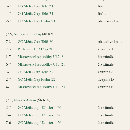
3-7
CG Métis Cup Telč '21
finále
4-7
CG Métis Cup Telč '21
finále
2-7
GC Métis Cup Praha '21
plate semifinále
Simaichl Ondřej
(2:5)
(40.9 %)
7-2
GC Métis Cup Telč '20
plate čtvrtfinále
7-3
Podzimní U17 Cup '20
skupina A
1-7
Mistrovství republiky U17 '21
čtvrtfinále
6-7
Mistrovství republiky U17 '21
čtvrtfinále
3-7
GC Métis Cup Telč '22
skupina A
2-7
GC Métis Cup Praha '22
skupina D
4-7
Mistrovství republiky U17 '23
skupina B
Sládek Adam
(2:1)
(56.6 %)
2-7
GC Métis cup U21 tier 1 '26
čtvrtfinále
7-4
GC Métis cup U21 tier 1 '26
čtvrtfinále
7-6
GC Métis cup U21 tier 1 '26
čtvrtfinále