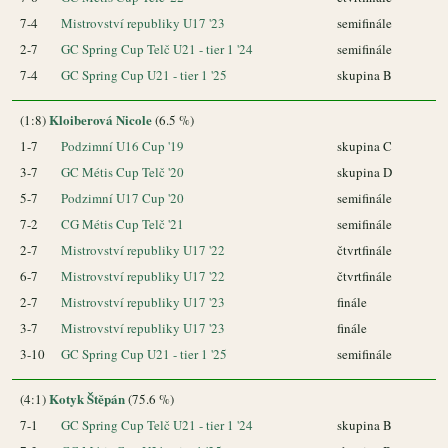
7-4
Mistrovství republiky U17 '23
semifinále
2-7
GC Spring Cup Telč U21 - tier 1 '24
semifinále
7-4
GC Spring Cup U21 - tier 1 '25
skupina B
Kloiberová Nicole
(1:8)
(6.5 %)
1-7
Podzimní U16 Cup '19
skupina C
3-7
GC Métis Cup Telč '20
skupina D
5-7
Podzimní U17 Cup '20
semifinále
7-2
CG Métis Cup Telč '21
semifinále
2-7
Mistrovství republiky U17 '22
čtvrtfinále
6-7
Mistrovství republiky U17 '22
čtvrtfinále
2-7
Mistrovství republiky U17 '23
finále
3-7
Mistrovství republiky U17 '23
finále
3-10
GC Spring Cup U21 - tier 1 '25
semifinále
Kotyk Štěpán
(4:1)
(75.6 %)
7-1
GC Spring Cup Telč U21 - tier 1 '24
skupina B