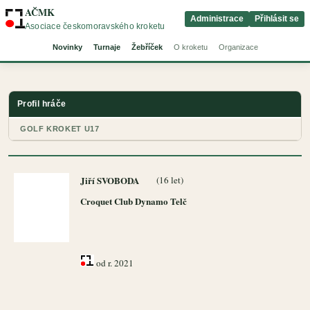
AČMK
Administrace
Přihlásit se
Asociace českomoravského kroketu
Novinky
Turnaje
Žebříček
O kroketu
Organizace
Profil hráče
GOLF KROKET U17
Jiří SVOBODA
(16 let)
Croquet Club Dynamo Telč
od r. 2021