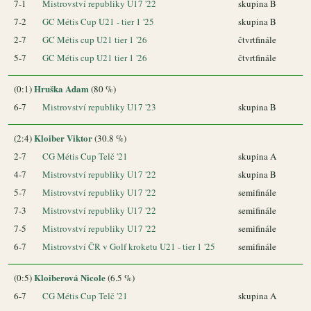
7-1
Mistrovství republiky U17 '22
skupina B
7-2
GC Métis Cup U21 - tier 1 '25
skupina B
2-7
GC Métis cup U21 tier 1 '26
čtvrtfinále
5-7
GC Métis cup U21 tier 1 '26
čtvrtfinále
Hruška Adam
(0:1)
(80 %)
6-7
Mistrovství republiky U17 '23
skupina B
Kloiber Viktor
(2:4)
(30.8 %)
2-7
CG Métis Cup Telč '21
skupina A
4-7
Mistrovství republiky U17 '22
skupina B
5-7
Mistrovství republiky U17 '22
semifinále
7-3
Mistrovství republiky U17 '22
semifinále
7-5
Mistrovství republiky U17 '22
semifinále
6-7
Mistrovství ČR v Golf kroketu U21 - tier 1 '25
semifinále
Kloiberová Nicole
(0:5)
(6.5 %)
6-7
CG Métis Cup Telč '21
skupina A