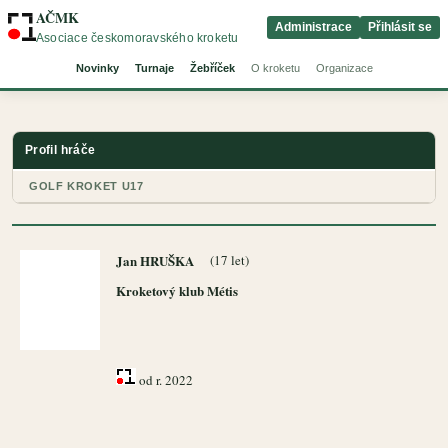
AČMK
Administrace
Přihlásit se
Asociace českomoravského kroketu
Novinky
Turnaje
Žebříček
O kroketu
Organizace
Profil hráče
GOLF KROKET U17
Jan HRUŠKA
(17 let)
Kroketový klub Métis
od r. 2022