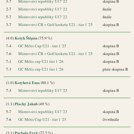
3-7
Mistrovství republiky U17 '22
skupina B
2-7
Mistrovství republiky U17 '22
finále
5-7
Mistrovství republiky U17 '22
finále
3-7
Mistrovství ČR v Golf kroketu U21 - tier 1 '25
skupina B
Kotyk Štěpán
(4:0)
(75.9 %)
7-4
GC Métis Cup U21 - tier 1 '25
skupina B
7-6
Mistrovství ČR v Golf kroketu U21 - tier 1 '25
skupina B
7-1
GC Métis cup U21 tier 1 '26
skupina B
7-3
GC Métis cup U21 tier 1 '26
plate skupina B
Kotyková Ema
(1:0)
(80.1 %)
7-3
Mistrovství republiky U17 '23
skupina B
Plachý Jakub
(1:1)
(49 %)
5-7
Mistrovství republiky U17 '23
skupina B
7-6
GC Métis Cup U21 - tier 1 '25
čtvrtfinále
Puchala Eryk
(3:1)
(77.5 %)