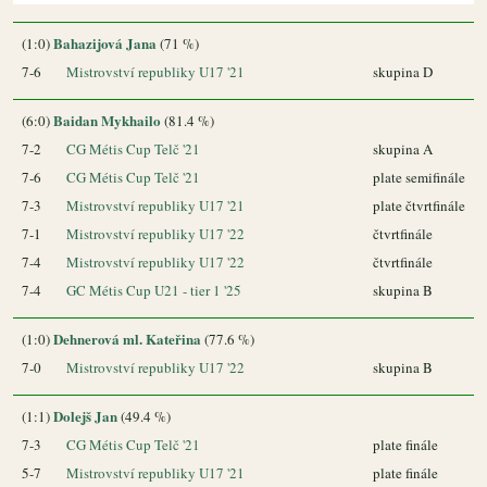
Bahazijová Jana
(1:0)
(71 %)
7-6
Mistrovství republiky U17 '21
skupina D
Baidan Mykhailo
(6:0)
(81.4 %)
7-2
CG Métis Cup Telč '21
skupina A
7-6
CG Métis Cup Telč '21
plate semifinále
7-3
Mistrovství republiky U17 '21
plate čtvrtfinále
7-1
Mistrovství republiky U17 '22
čtvrtfinále
7-4
Mistrovství republiky U17 '22
čtvrtfinále
7-4
GC Métis Cup U21 - tier 1 '25
skupina B
Dehnerová ml. Kateřina
(1:0)
(77.6 %)
7-0
Mistrovství republiky U17 '22
skupina B
Dolejš Jan
(1:1)
(49.4 %)
7-3
CG Métis Cup Telč '21
plate finále
5-7
Mistrovství republiky U17 '21
plate finále