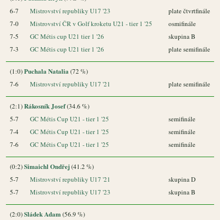
6-7
Mistrovství republiky U17 '23
plate čtvrtfinále
7-0
Mistrovství ČR v Golf kroketu U21 - tier 1 '25
osmifinále
7-5
GC Métis cup U21 tier 1 '26
skupina B
7-3
GC Métis cup U21 tier 1 '26
plate semifinále
Puchala Natalia
(1:0)
(72 %)
7-6
Mistrovství republiky U17 '21
plate semifinále
Rákosník Josef
(2:1)
(34.6 %)
5-7
GC Métis Cup U21 - tier 1 '25
semifinále
7-4
GC Métis Cup U21 - tier 1 '25
semifinále
7-6
GC Métis Cup U21 - tier 1 '25
semifinále
Simaichl Ondřej
(0:2)
(41.2 %)
5-7
Mistrovství republiky U17 '21
skupina D
5-7
Mistrovství republiky U17 '23
skupina B
Sládek Adam
(2:0)
(56.9 %)