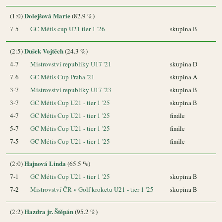
Dolejšová Marie
(1:0)
(82.9 %)
7-5
GC Métis cup U21 tier 1 '26
skupina B
Dušek Vojtěch
(2:5)
(24.3 %)
4-7
Mistrovství republiky U17 '21
skupina D
7-6
GC Métis Cup Praha '21
skupina A
3-7
Mistrovství republiky U17 '23
skupina B
3-7
GC Métis Cup U21 - tier 1 '25
skupina B
4-7
GC Métis Cup U21 - tier 1 '25
finále
5-7
GC Métis Cup U21 - tier 1 '25
finále
7-5
GC Métis Cup U21 - tier 1 '25
finále
Hajnová Linda
(2:0)
(65.5 %)
7-1
GC Métis Cup U21 - tier 1 '25
skupina B
7-2
Mistrovství ČR v Golf kroketu U21 - tier 1 '25
skupina B
Hazdra jr. Štěpán
(2:2)
(95.2 %)