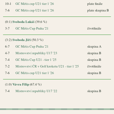
10-1
GC Métis cup U21 tier 1 '26
plate finále
7-6
GC Métis cup U21 tier 1 '26
plate skupina B
Svoboda Lukáš
(0:1)
(39.6 %)
3-7
GC Métis Cup Praha '21
čtvrtfinále
Svoboda Jiří
(3:2)
(50.3 %)
6-7
GC Métis Cup Praha '21
skupina A
4-7
Mistrovství republiky U17 '23
skupina B
7-4
GC Métis Cup U21 - tier 1 '25
skupina B
7-2
Mistrovství ČR v Golf kroketu U21 - tier 1 '25
čtvrtfinále
7-6
GC Métis cup U21 tier 1 '26
skupina B
Vávra Filip
(1:0)
(67.4 %)
7-4
Mistrovství republiky U17 '22
skupina B