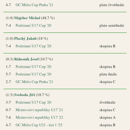
4-7
GC Métis Cup Praha '21
plate čtvrtfinále
Majcher Michal
(1:0)
(48.7 %)
7-4
Podzimní U17 Cup '20
plate semifinále
Plachý Jakub
(1:0)
(18 %)
7-4
Podzimní U17 Cup '20
skupina B
Rákosník Josef
(0:3)
(10.7 %)
1-7
Podzimní U17 Cup '20
skupina B
5-7
Podzimní U17 Cup '20
plate finále
2-7
GC Métis Cup Praha '21
skupina C
Svoboda Jiří
(1:3)
(18.7 %)
3-7
Podzimní U17 Cup '20
čtvrtfinále
0-7
Mistrovství republiky U17 '21
skupina C
7-6
Mistrovství republiky U17 '22
skupina A
4-7
GC Métis Cup U21 - tier 1 '25
skupina B