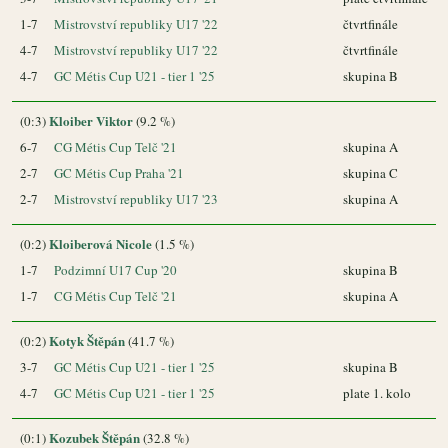
1-7
Mistrovství republiky U17 '22
čtvrtfinále
4-7
Mistrovství republiky U17 '22
čtvrtfinále
4-7
GC Métis Cup U21 - tier 1 '25
skupina B
Kloiber Viktor
(0:3)
(9.2 %)
6-7
CG Métis Cup Telč '21
skupina A
2-7
GC Métis Cup Praha '21
skupina C
2-7
Mistrovství republiky U17 '23
skupina A
Kloiberová Nicole
(0:2)
(1.5 %)
1-7
Podzimní U17 Cup '20
skupina B
1-7
CG Métis Cup Telč '21
skupina A
Kotyk Štěpán
(0:2)
(41.7 %)
3-7
GC Métis Cup U21 - tier 1 '25
skupina B
4-7
GC Métis Cup U21 - tier 1 '25
plate 1. kolo
Kozubek Štěpán
(0:1)
(32.8 %)