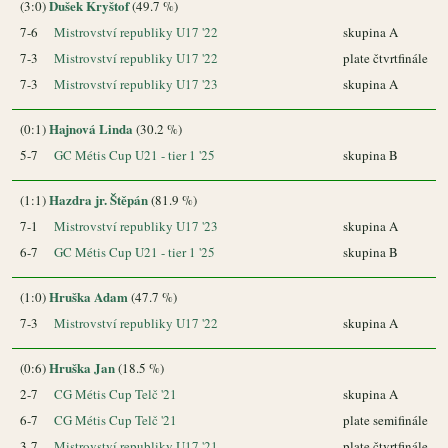
Dušek Kryštof
(3:0)
(49.7 %)
7-6
Mistrovství republiky U17 '22
skupina A
7-3
Mistrovství republiky U17 '22
plate čtvrtfinále
7-3
Mistrovství republiky U17 '23
skupina A
Hajnová Linda
(0:1)
(30.2 %)
5-7
GC Métis Cup U21 - tier 1 '25
skupina B
Hazdra jr. Štěpán
(1:1)
(81.9 %)
7-1
Mistrovství republiky U17 '23
skupina A
6-7
GC Métis Cup U21 - tier 1 '25
skupina B
Hruška Adam
(1:0)
(47.7 %)
7-3
Mistrovství republiky U17 '22
skupina A
Hruška Jan
(0:6)
(18.5 %)
2-7
CG Métis Cup Telč '21
skupina A
6-7
CG Métis Cup Telč '21
plate semifinále
3-7
Mistrovství republiky U17 '21
plate čtvrtfinále