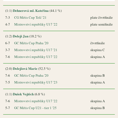
Dehnerová ml. Kateřina
(1:1)
(44.1 %)
7-3
CG Métis Cup Telč '21
plate čtvrtfinále
4-7
Mistrovství republiky U17 '22
plate semifinále
Dolejš Jan
(1:2)
(18.2 %)
6-7
GC Métis Cup Praha '20
čtvrtfinále
3-7
Mistrovství republiky U17 '21
skupina C
7-6
Mistrovství republiky U17 '22
skupina A
Dolejšová Marie
(2:0)
(52.5 %)
7-6
GC Métis Cup Praha '20
skupina B
7-5
Mistrovství republiky U17 '23
skupina A
Dušek Vojtěch
(1:1)
(6.8 %)
7-6
Mistrovství republiky U17 '22
skupina A
5-7
GC Métis Cup U21 - tier 1 '25
skupina B