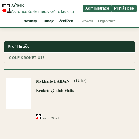
AČMK
Administrace
Přihlásit se
Asociace českomoravského kroketu
Novinky
Turnaje
Žebříček
O kroketu
Organizace
Profil hráče
GOLF KROKET U17
Mykhailo BAIDAN
(14 let)
Kroketový klub Métis
od r. 2021