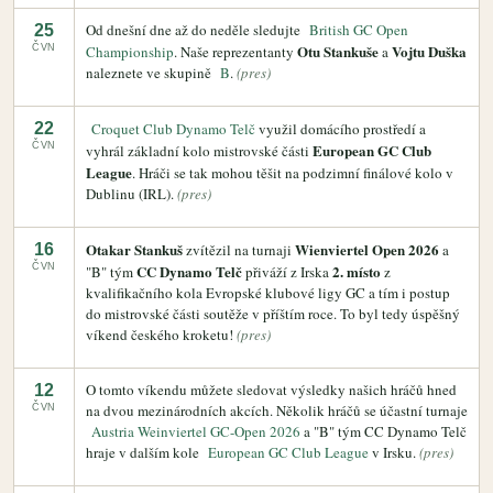
Od dnešní dne až do neděle sledujte
British GC Open
25
Otu Stankuše
Vojtu Duška
ČVN
Championship
. Naše reprezentanty
a
naleznete ve skupině
B
.
(pres)
22
Croquet Club Dynamo Telč
využil domácího prostředí a
ČVN
European GC Club
vyhrál základní kolo mistrovské části
League
. Hráči se tak mohou těšit na podzimní finálové kolo v
Dublinu (IRL).
(pres)
Otakar Stankuš
Wienviertel Open 2026
16
zvítězil na turnaji
a
ČVN
CC Dynamo Telč
2. místo
"B" tým
přiváží z Irska
z
kvalifikačního kola Evropské klubové ligy GC a tím i postup
do mistrovské části soutěže v příštím roce. To byl tedy úspěšný
víkend českého kroketu!
(pres)
O tomto víkendu můžete sledovat výsledky našich hráčů hned
12
na dvou mezinárodních akcích. Několik hráčů se účastní turnaje
ČVN
Austria Weinviertel GC-Open 2026
a "B" tým CC Dynamo Telč
hraje v dalším kole
European GC Club League
v Irsku.
(pres)