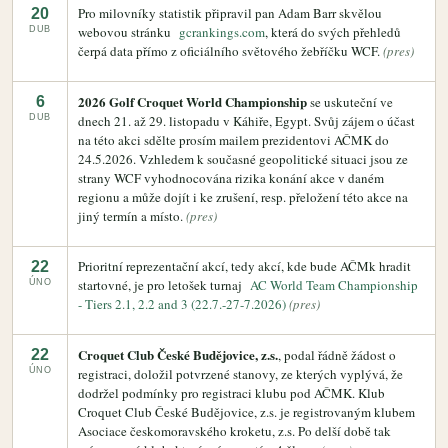
Pro milovníky statistik připravil pan Adam Barr skvělou
20
webovou stránku
gcrankings.com
, která do svých přehledů
DUB
čerpá data přímo z oficiálního světového žebříčku WCF.
(pres)
2026 Golf Croquet World Championship
6
se uskuteční ve
DUB
dnech 21. až 29. listopadu v Káhiře, Egypt. Svůj zájem o účast
na této akci sdělte prosím mailem prezidentovi AČMK do
24.5.2026. Vzhledem k současné geopolitické situaci jsou ze
strany WCF vyhodnocována rizika konání akce v daném
regionu a může dojít i ke zrušení, resp. přeložení této akce na
jiný termín a místo.
(pres)
Prioritní reprezentační akcí, tedy akcí, kde bude AČMk hradit
22
startovné, je pro letošek turnaj
AC World Team Championship
ÚNO
- Tiers 2.1, 2.2 and 3 (22.7.-27-7.2026)
(pres)
Croquet Club České Budějovice, z.s.
22
, podal řádně žádost o
ÚNO
registraci, doložil potvrzené stanovy, ze kterých vyplývá, že
dodržel podmínky pro registraci klubu pod AČMK. Klub
Croquet Club České Budějovice, z.s. je registrovaným klubem
Asociace českomoravského kroketu, z.s. Po delší době tak