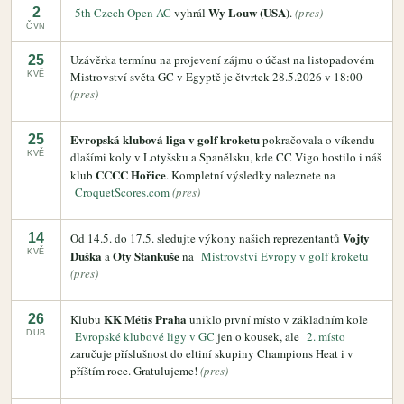
Wy Louw (USA)
2
5th Czech Open AC
vyhrál
.
(pres)
ČVN
Uzávěrka termínu na projevení zájmu o účast na listopadovém
25
Mistrovství světa GC v Egyptě je čtvrtek 28.5.2026 v 18:00
KVĚ
(pres)
Evropská klubová liga v golf kroketu
25
pokračovala o víkendu
KVĚ
dlašími koly v Lotyšsku a Španělsku, kde CC Vigo hostilo i náš
CCCC Hořice
klub
. Kompletní výsledky naleznete na
CroquetScores.com
(pres)
Vojty
14
Od 14.5. do 17.5. sledujte výkony našich reprezentantů
KVĚ
Duška
Oty Stankuše
a
na
Mistrovství Evropy v golf kroketu
(pres)
KK Métis Praha
26
Klubu
uniklo první místo v základním kole
DUB
Evropské klubové ligy v GC
jen o kousek, ale
2. místo
zaručuje příslušnost do eltiní skupiny Champions Heat i v
příštím roce. Gratulujeme!
(pres)