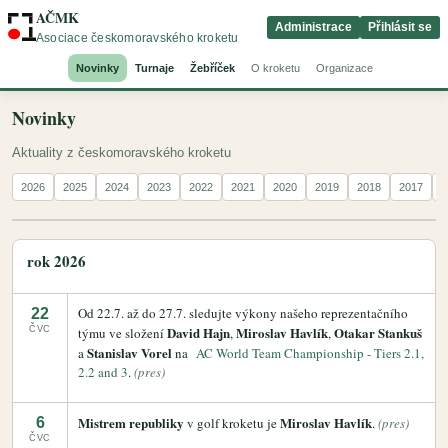
AČMK
Administrace
Přihlásit se
Asociace českomoravského kroketu
Novinky
Turnaje
Žebříček
O kroketu
Organizace
Novinky
Aktuality z českomoravského kroketu
2026
2025
2024
2023
2022
2021
2020
2019
2018
2017
2
rok 2026
Od 22.7. až do 27.7. sledujte výkony našeho reprezentačního
22
David Hajn
Miroslav Havlík
Otakar Stankuš
ČVC
týmu ve složení
,
,
Stanislav Vorel
a
na
AC World Team Championship - Tiers 2.1,
2.2 and 3
.
(pres)
Mistrem republiky
Miroslav Havlík
6
v golf kroketu je
.
(pres)
ČVC