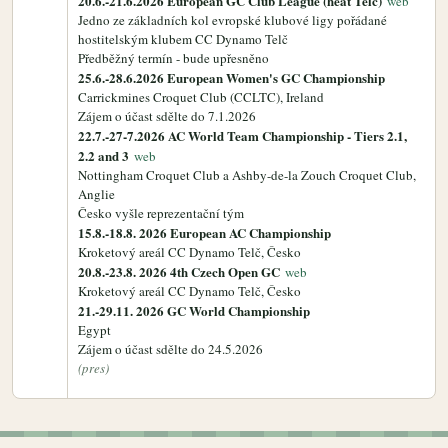
20.6.-21.6.2026 European GC Club League (heat Telč)
web
Jedno ze základních kol evropské klubové ligy pořádané
hostitelským klubem CC Dynamo Telč
Předběžný termín - bude upřesněno
25.6.-28.6.2026 European Women's GC Championship
Carrickmines Croquet Club (CCLTC), Ireland
Zájem o účast sdělte do 7.1.2026
22.7.-27-7.2026 AC World Team Championship - Tiers 2.1,
2.2 and 3
web
Nottingham Croquet Club a Ashby-de-la Zouch Croquet Club,
Anglie
Česko vyšle reprezentační tým
15.8.-18.8. 2026 European AC Championship
Kroketový areál CC Dynamo Telč, Česko
20.8.-23.8. 2026 4th Czech Open GC
web
Kroketový areál CC Dynamo Telč, Česko
21.-29.11. 2026 GC World Championship
Egypt
Zájem o účast sdělte do 24.5.2026
(pres)