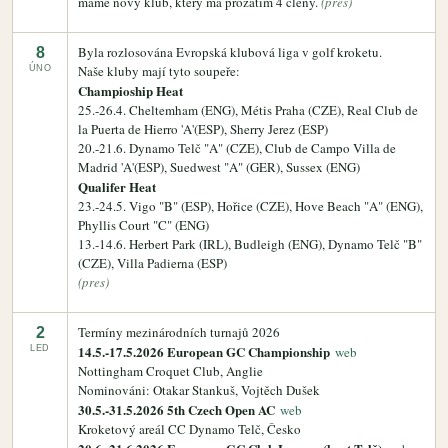
máme nový klub, který má prozatím 4 členy.
(pres)
Byla rozlosována Evropská klubová liga v golf kroketu.
8
Naše kluby mají tyto soupeře:
ÚNO
Champioship Heat
25.-26.4. Cheltemham (ENG), Métis Praha (CZE), Real Club de
la Puerta de Hierro 'A'(ESP), Sherry Jerez (ESP)
20.-21.6. Dynamo Telč "A" (CZE), Club de Campo Villa de
Madrid 'A'(ESP), Suedwest "A" (GER), Sussex (ENG)
Qualifer Heat
23.-24.5. Vigo "B" (ESP), Hořice (CZE), Hove Beach "A" (ENG),
Phyllis Court "C" (ENG)
13.-14.6. Herbert Park (IRL), Budleigh (ENG), Dynamo Telč "B"
(CZE), Villa Padierna (ESP)
(pres)
Termíny mezinárodních turnajů 2026
2
14.5.-17.5.2026 European GC Championship
LED
web
Nottingham Croquet Club, Anglie
Nominováni: Otakar Stankuš, Vojtěch Dušek
30.5.-31.5.2026 5th Czech Open AC
web
Kroketový areál CC Dynamo Telč, Česko