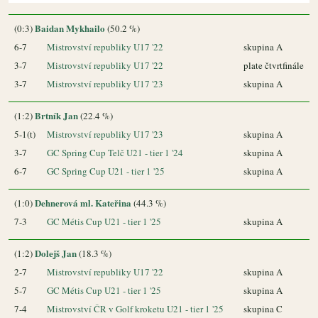
Baidan Mykhailo
(0:3)
(50.2 %)
6-7
Mistrovství republiky U17 '22
skupina A
3-7
Mistrovství republiky U17 '22
plate čtvrtfinále
3-7
Mistrovství republiky U17 '23
skupina A
Brtník Jan
(1:2)
(22.4 %)
5-1(t)
Mistrovství republiky U17 '23
skupina A
3-7
GC Spring Cup Telč U21 - tier 1 '24
skupina A
6-7
GC Spring Cup U21 - tier 1 '25
skupina A
Dehnerová ml. Kateřina
(1:0)
(44.3 %)
7-3
GC Métis Cup U21 - tier 1 '25
skupina A
Dolejš Jan
(1:2)
(18.3 %)
2-7
Mistrovství republiky U17 '22
skupina A
5-7
GC Métis Cup U21 - tier 1 '25
skupina A
7-4
Mistrovství ČR v Golf kroketu U21 - tier 1 '25
skupina C