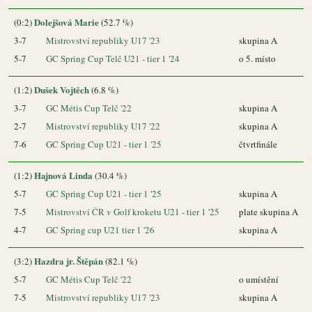
Dolejšová Marie
(0:2)
(52.7 %)
3-7
Mistrovství republiky U17 '23
skupina A
5-7
GC Spring Cup Telč U21 - tier 1 '24
o 5. místo
Dušek Vojtěch
(1:2)
(6.8 %)
3-7
GC Métis Cup Telč '22
skupina A
2-7
Mistrovství republiky U17 '22
skupina A
7-6
GC Spring Cup U21 - tier 1 '25
čtvrtfinále
Hajnová Linda
(1:2)
(30.4 %)
5-7
GC Spring Cup U21 - tier 1 '25
skupina A
7-5
Mistrovství ČR v Golf kroketu U21 - tier 1 '25
plate skupina A
4-7
GC Spring cup U21 tier 1 '26
skupina A
Hazdra jr. Štěpán
(3:2)
(82.1 %)
5-7
GC Métis Cup Telč '22
o umístění
7-5
Mistrovství republiky U17 '23
skupina A