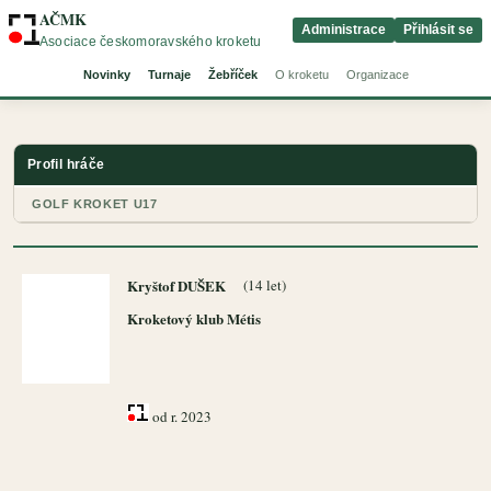
AČMK
Administrace
Přihlásit se
Asociace českomoravského kroketu
Novinky
Turnaje
Žebříček
O kroketu
Organizace
Profil hráče
GOLF KROKET U17
Kryštof DUŠEK
(14 let)
Kroketový klub Métis
od r. 2023