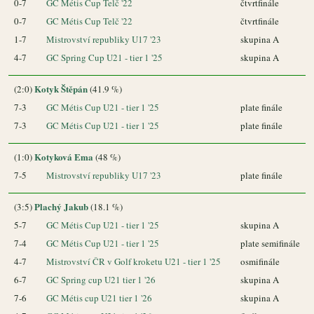
0-7
GC Métis Cup Telč '22
čtvrtfinále
0-7
GC Métis Cup Telč '22
čtvrtfinále
1-7
Mistrovství republiky U17 '23
skupina A
4-7
GC Spring Cup U21 - tier 1 '25
skupina A
Kotyk Štěpán
(2:0)
(41.9 %)
7-3
GC Métis Cup U21 - tier 1 '25
plate finále
7-3
GC Métis Cup U21 - tier 1 '25
plate finále
Kotyková Ema
(1:0)
(48 %)
7-5
Mistrovství republiky U17 '23
plate finále
Plachý Jakub
(3:5)
(18.1 %)
5-7
GC Métis Cup U21 - tier 1 '25
skupina A
7-4
GC Métis Cup U21 - tier 1 '25
plate semifinále
4-7
Mistrovství ČR v Golf kroketu U21 - tier 1 '25
osmifinále
6-7
GC Spring cup U21 tier 1 '26
skupina A
7-6
GC Métis cup U21 tier 1 '26
skupina A