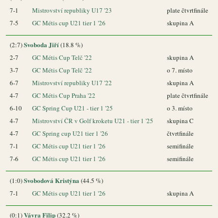
7-1
Mistrovství republiky U17 '23
plate čtvrtfinále
7-5
GC Métis cup U21 tier 1 '26
skupina A
Svoboda Jiří
(2:7)
(18.8 %)
2-7
GC Métis Cup Telč '22
skupina A
3-7
GC Métis Cup Telč '22
o 7. místo
6-7
Mistrovství republiky U17 '22
skupina A
4-7
GC Métis Cup Praha '22
plate čtvrtfinále
6-10
GC Spring Cup U21 - tier 1 '25
o 3. místo
4-7
Mistrovství ČR v Golf kroketu U21 - tier 1 '25
skupina C
4-7
GC Spring cup U21 tier 1 '26
čtvrtfinále
7-1
GC Métis cup U21 tier 1 '26
semifinále
7-6
GC Métis cup U21 tier 1 '26
semifinále
Svobodová Kristýna
(1:0)
(44.5 %)
7-1
GC Métis cup U21 tier 1 '26
skupina A
Vávra Filip
(0:1)
(32.2 %)