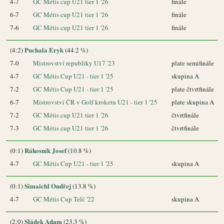
4-7
GC Métis cup U21 tier 1 '26
finále
6-7
GC Métis cup U21 tier 1 '26
finále
7-6
GC Métis cup U21 tier 1 '26
finále
Puchala Eryk
(4:2)
(44.2 %)
7-0
Mistrovství republiky U17 '23
plate semifinále
4-7
GC Métis Cup U21 - tier 1 '25
skupina A
7-2
GC Métis Cup U21 - tier 1 '25
plate čtvrtfinále
6-7
Mistrovství ČR v Golf kroketu U21 - tier 1 '25
plate skupina A
7-2
GC Métis cup U21 tier 1 '26
čtvrtfinále
7-3
GC Métis cup U21 tier 1 '26
čtvrtfinále
Rákosník Josef
(0:1)
(10.8 %)
4-7
GC Métis Cup U21 - tier 1 '25
skupina A
Simaichl Ondřej
(0:1)
(13.8 %)
4-7
GC Métis Cup Telč '22
skupina A
Sládek Adam
(2:0)
(23.3 %)