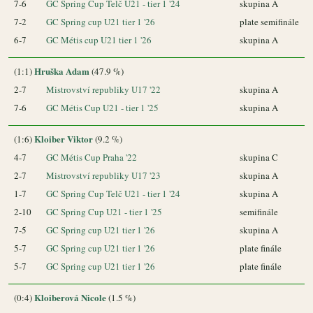
7-6
GC Spring Cup Telč U21 - tier 1 '24
skupina A
7-2
GC Spring cup U21 tier 1 '26
plate semifinále
6-7
GC Métis cup U21 tier 1 '26
skupina A
Hruška Adam
(1:1)
(47.9 %)
2-7
Mistrovství republiky U17 '22
skupina A
7-6
GC Métis Cup U21 - tier 1 '25
skupina A
Kloiber Viktor
(1:6)
(9.2 %)
4-7
GC Métis Cup Praha '22
skupina C
2-7
Mistrovství republiky U17 '23
skupina A
1-7
GC Spring Cup Telč U21 - tier 1 '24
skupina A
2-10
GC Spring Cup U21 - tier 1 '25
semifinále
7-5
GC Spring cup U21 tier 1 '26
skupina A
5-7
GC Spring cup U21 tier 1 '26
plate finále
5-7
GC Spring cup U21 tier 1 '26
plate finále
Kloiberová Nicole
(0:4)
(1.5 %)