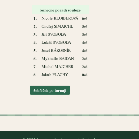
konečné pořadí soutěže
1.
Nicole KLOIBEROVÁ
6/6
2.
Ondřej SIMAICHL
3/6
3.
Jiří SVOBODA
3/6
4.
Lukáš SVOBODA
4/6
5.
Josef RÁKOSNÍK
4/6
6.
Mykhailo BAIDAN
2/6
7.
Michal MAJCHER
2/6
8.
Jakub PLACHÝ
0/6
žebříček po turnaji