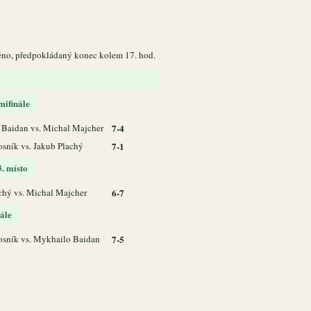
štěno, předpokládaný konec kolem 17. hod.
mifinále
Baidan vs. Michal Majcher
7-4
osník vs. Jakub Plachý
7-1
3. místo
chý vs. Michal Majcher
6-7
nále
osník vs. Mykhailo Baidan
7-5