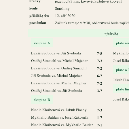
branky:
rozchod 93 mm, kovové, kuželové kotvení
koule:
Sunshiny
přihlášky do:
12. září 2020
poznámka:
Začátek turnaje v 9:30, občerstvení bude zaji
výsledky
skupina A
plate se
Lukáš Svoboda vs. Jiří Svoboda
7-5
Mykhailo 
Ondřej Simaichl vs. Michal Majcher
7-3
Josef Rák
Lukáš Svoboda vs. Ondřej Simaichl
7-2
plate o 
Jiří Svoboda vs. Michal Majcher
6-7
Jakub Pla
Lukáš Svoboda vs. Michal Majcher
7-2
plate fi
Ondřej Simaichl vs. Jiří Svoboda
3-7
Josef Rák
skupina B
Nicole Kloiberová vs. Jakub Plachý
7-3
Mykhailo Baidan vs. Josef Rákosník
1-7
Nicole Kloiberová vs. Mykhailo Baidan
7-1