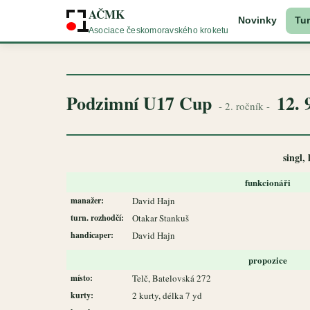
AČMK
Novinky
Tur
Asociace českomoravského kroketu
Podzimní U17 Cup
12. 
- 2. ročník -
singl,
funkcionáři
manažer:
David Hajn
turn. rozhodčí:
Otakar Stankuš
handicaper:
David Hajn
propozice
místo:
Telč, Batelovská 272
kurty:
2 kurty, délka 7 yd