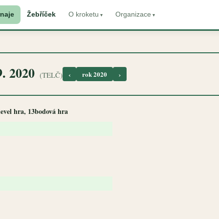
naje
Žebříček
O kroketu
Organizace
9. 2020
‹
rok 2020
›
(TELČ)
 level hra, 13bodová hra