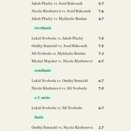
Jakub Plachý vs. Josef Rákosník
5-7
Nicole Kloiberová vs. Josef Rákosník
7-6
Jakub Plachý vs. Mykhailo Baidan
4-7
čtvrtfinále
Lukáš Svoboda vs. Jakub Plachý
7-5
Ondřej Simaichl vs. Josef Rákosník
7-5
Jiří Svoboda vs. Mykhailo Baidan
7-3
Michal Majcher vs. Nicole Kloiberová
6-7
semifinále
Lukáš Svoboda vs. Ondřej Simaichl
6-7
Nicole Kloiberová vs. Jiří Svoboda
7-5
o 3. místo
Lukáš Svoboda vs. Jiří Svoboda
6-7
finále
Ondřej Simaichl vs. Nicole Kloiberová
2-7