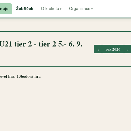
naje
Žebříček
O kroketu
Organizace
1 tier 2 - tier 2 5.- 6. 9.
‹
rok 2026
›
 level hra, 13bodová hra