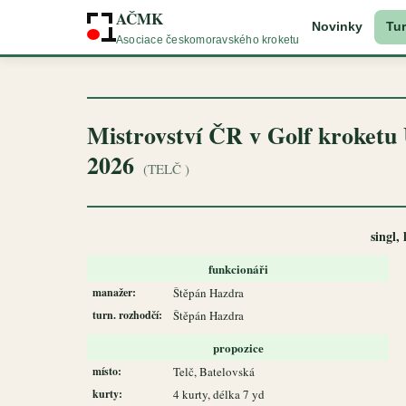
AČMK
Novinky
Tur
Asociace českomoravského kroketu
Mistrovství ČR v Golf kroketu U2
2026
(TELČ )
singl,
funkcionáři
manažer:
Štěpán Hazdra
turn. rozhodčí:
Štěpán Hazdra
propozice
místo:
Telč, Batelovská
kurty:
4 kurty, délka 7 yd