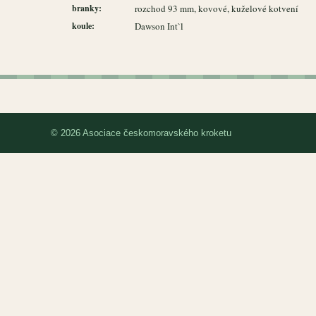
branky:
rozchod 93 mm, kovové, kuželové kotvení
koule:
Dawson Int`l
© 2026 Asociace českomoravského kroketu