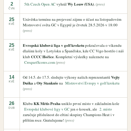
Wy Louw (USA)
2
5th Czech Open AC
vyhrál
.
(pres)
ČVN
Uzávěrka termínu na projevení zájmu o účast na listopadovém
25
Mistrovství světa GC v Egyptě je čtvrtek 28.5.2026 v 18:00
KVĚ
(pres)
Evropská klubová liga v golf kroketu
25
pokračovala o víkendu
KVĚ
dlašími koly v Lotyšsku a Španělsku, kde CC Vigo hostilo i náš
CCCC Hořice
klub
. Kompletní výsledky naleznete na
CroquetScores.com
(pres)
Vojty
14
Od 14.5. do 17.5. sledujte výkony našich reprezentantů
KVĚ
Duška
Oty Stankuše
a
na
Mistrovství Evropy v golf kroketu
(pres)
KK Métis Praha
26
Klubu
uniklo první místo v základním kole
DUB
Evropské klubové ligy v GC
jen o kousek, ale
2. místo
zaručuje příslušnost do eltiní skupiny Champions Heat i v
příštím roce. Gratulujeme!
(pres)