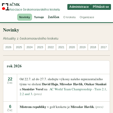
AČMK
Administrace
Přihlásit se
Asociace českomoravského kroketu
Novinky
Turnaje
Žebříček
O kroketu
Organizace
Novinky
Aktuality z českomoravského kroketu
2026
2025
2024
2023
2022
2021
2020
2019
2018
2017
2
rok 2026
Od 22.7. až do 27.7. sledujte výkony našeho reprezentačního
22
David Hajn
Miroslav Havlík
Otakar Stankuš
ČVC
týmu ve složení
,
,
Stanislav Vorel
a
na
AC World Team Championship - Tiers 2.1,
2.2 and 3
.
(pres)
Mistrem republiky
Miroslav Havlík
6
v golf kroketu je
.
(pres)
ČVC