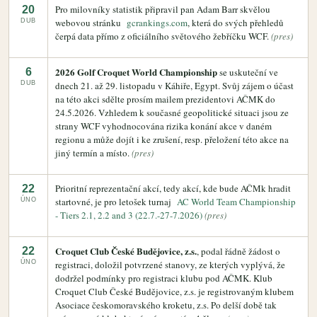
Pro milovníky statistik připravil pan Adam Barr skvělou
20
webovou stránku
gcrankings.com
, která do svých přehledů
DUB
čerpá data přímo z oficiálního světového žebříčku WCF.
(pres)
2026 Golf Croquet World Championship
6
se uskuteční ve
DUB
dnech 21. až 29. listopadu v Káhiře, Egypt. Svůj zájem o účast
na této akci sdělte prosím mailem prezidentovi AČMK do
24.5.2026. Vzhledem k současné geopolitické situaci jsou ze
strany WCF vyhodnocována rizika konání akce v daném
regionu a může dojít i ke zrušení, resp. přeložení této akce na
jiný termín a místo.
(pres)
Prioritní reprezentační akcí, tedy akcí, kde bude AČMk hradit
22
startovné, je pro letošek turnaj
AC World Team Championship
ÚNO
- Tiers 2.1, 2.2 and 3 (22.7.-27-7.2026)
(pres)
Croquet Club České Budějovice, z.s.
22
, podal řádně žádost o
ÚNO
registraci, doložil potvrzené stanovy, ze kterých vyplývá, že
dodržel podmínky pro registraci klubu pod AČMK. Klub
Croquet Club České Budějovice, z.s. je registrovaným klubem
Asociace českomoravského kroketu, z.s. Po delší době tak