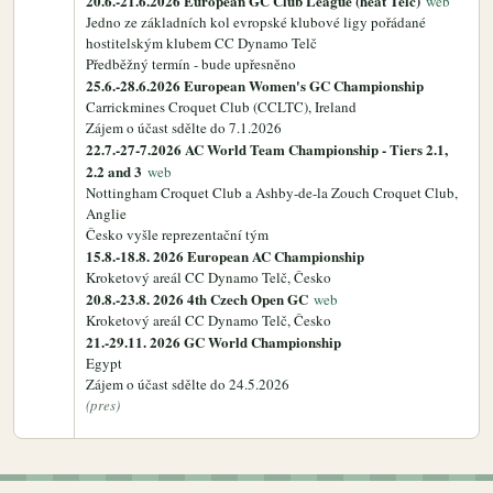
20.6.-21.6.2026 European GC Club League (heat Telč)
web
Jedno ze základních kol evropské klubové ligy pořádané
hostitelským klubem CC Dynamo Telč
Předběžný termín - bude upřesněno
25.6.-28.6.2026 European Women's GC Championship
Carrickmines Croquet Club (CCLTC), Ireland
Zájem o účast sdělte do 7.1.2026
22.7.-27-7.2026 AC World Team Championship - Tiers 2.1,
2.2 and 3
web
Nottingham Croquet Club a Ashby-de-la Zouch Croquet Club,
Anglie
Česko vyšle reprezentační tým
15.8.-18.8. 2026 European AC Championship
Kroketový areál CC Dynamo Telč, Česko
20.8.-23.8. 2026 4th Czech Open GC
web
Kroketový areál CC Dynamo Telč, Česko
21.-29.11. 2026 GC World Championship
Egypt
Zájem o účast sdělte do 24.5.2026
(pres)