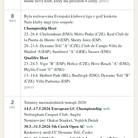
máme nový klub, který má prozatím 4 členy.
(pres)
Byla rozlosována Evropská klubová liga v golf kroketu.
8
Naše kluby mají tyto soupeře:
ÚNO
Champioship Heat
25.-26.4. Cheltemham (ENG), Métis Praha (CZE), Real Club de
la Puerta de Hierro 'A'(ESP), Sherry Jerez (ESP)
20.-21.6. Dynamo Telč "A" (CZE), Club de Campo Villa de
Madrid 'A'(ESP), Suedwest "A" (GER), Sussex (ENG)
Qualifer Heat
23.-24.5. Vigo "B" (ESP), Hořice (CZE), Hove Beach "A" (ENG),
Phyllis Court "C" (ENG)
13.-14.6. Herbert Park (IRL), Budleigh (ENG), Dynamo Telč "B"
(CZE), Villa Padierna (ESP)
(pres)
Termíny mezinárodních turnajů 2026
2
14.5.-17.5.2026 European GC Championship
LED
web
Nottingham Croquet Club, Anglie
Nominováni: Otakar Stankuš, Vojtěch Dušek
30.5.-31.5.2026 5th Czech Open AC
web
Kroketový areál CC Dynamo Telč, Česko