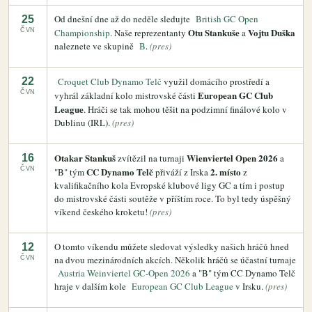
Od dnešní dne až do neděle sledujte
British GC Open
25
Otu Stankuše
Vojtu Duška
ČVN
Championship
. Naše reprezentanty
a
naleznete ve skupině
B
.
(pres)
22
Croquet Club Dynamo Telč
využil domácího prostředí a
ČVN
European GC Club
vyhrál základní kolo mistrovské části
League
. Hráči se tak mohou těšit na podzimní finálové kolo v
Dublinu (IRL).
(pres)
Otakar Stankuš
Wienviertel Open 2026
16
zvítězil na turnaji
a
ČVN
CC Dynamo Telč
2. místo
"B" tým
přiváží z Irska
z
kvalifikačního kola Evropské klubové ligy GC a tím i postup
do mistrovské části soutěže v příštím roce. To byl tedy úspěšný
víkend českého kroketu!
(pres)
O tomto víkendu můžete sledovat výsledky našich hráčů hned
12
na dvou mezinárodních akcích. Několik hráčů se účastní turnaje
ČVN
Austria Weinviertel GC-Open 2026
a "B" tým CC Dynamo Telč
hraje v dalším kole
European GC Club League
v Irsku.
(pres)