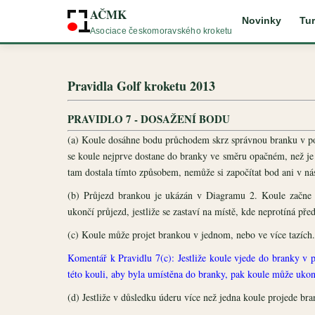
AČMK
Novinky
Tur
Asociace českomoravského kroketu
Pravidla Golf kroketu 2013
PRAVIDLO 7 - DOSAŽENÍ BODU
(a) Koule dosáhne bodu průchodem skrz správnou branku v po
se koule nejprve dostane do branky ve směru opačném, než je
tam dostala tímto způsobem, nemůže si započítat bod ani v nás
(b) Průjezd brankou je ukázán v Diagramu 2. Koule začne p
ukončí průjezd, jestliže se zastaví na místě, kde neprotíná před
(c) Koule může projet brankou v jednom, nebo ve více tazích.
Komentář k Pravidlu 7(c): Jestliže koule vjede do branky v p
této kouli, aby byla umístěna do branky, pak koule může ukonč
(d) Jestliže v důsledku úderu více než jedna koule projede bra