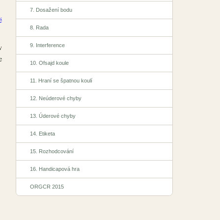
7. Dosažení bodu
é
8. Rada
9. Interference
v
e
10. Ofsajd koule
11. Hraní se špatnou koulí
12. Neúderové chyby
13. Úderové chyby
14. Etiketa
15. Rozhodcování
16. Handicapová hra
ORGCR 2015