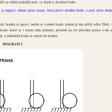
dčí) je ohlásí pokaždé poté, co dojde k dosažení bodu.
e nejprve ohlásit skóre strany, která právě dosáhla bodu, a poté skóre druh
yček, branka se upraví, anebo se vymění koule, pokud je tato příliš velká. Hráč, 
 koule, které se v tomto tahu pohnuly, přemístí na své původní pozice a tah s
y, a zaklíněná koule se umístí do branky.
DIAGRAM 2