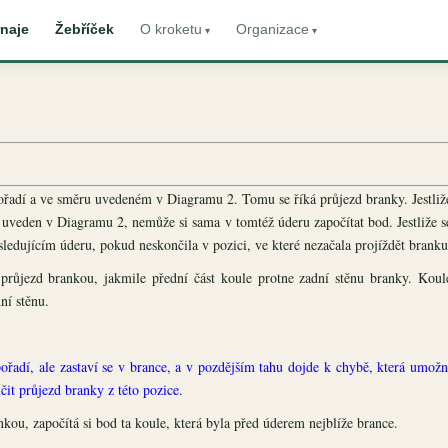
naje
Žebříček
O kroketu
Organizace
řadí a ve směru uvedeném v Diagramu 2. Tomu se říká průjezd branky. Jestliž
 uveden v Diagramu 2, nemůže si sama v tomtéž úderu započítat bod. Jestliže s
ledujícím úderu, pokud neskončila v pozici, ve které nezačala projíždět branku
růjezd brankou, jakmile přední část koule protne zadní stěnu branky. Koul
ní stěnu.
ořadí, ale zastaví se v brance, a v pozdějším tahu dojde k chybě, která umožn
it průjezd branky z této pozice.
nkou, započítá si bod ta koule, která byla před úderem nejblíže brance.