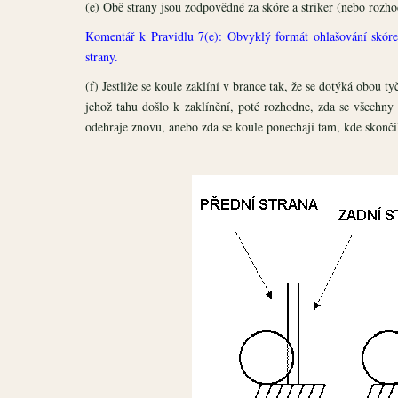
(e) Obě strany jsou zodpovědné za skóre a striker (nebo rozho
Komentář k Pravidlu 7(e): Obvyklý formát ohlašování skóre j
strany.
(f) Jestliže se koule zaklíní v brance tak, že se dotýká obou t
jehož tahu došlo k zaklínění, poté rozhodne, zda se všechny
odehraje znovu, anebo zda se koule ponechají tam, kde skončil