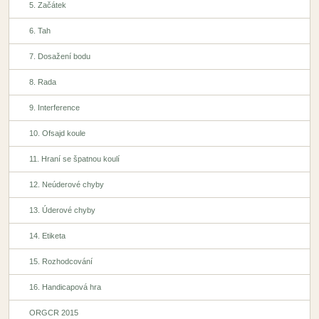
5. Začátek
6. Tah
7. Dosažení bodu
8. Rada
9. Interference
10. Ofsajd koule
11. Hraní se špatnou koulí
12. Neúderové chyby
13. Úderové chyby
14. Etiketa
15. Rozhodcování
16. Handicapová hra
ORGCR 2015