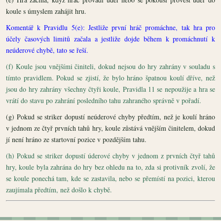
koule s úmyslem zahájit hru.
Komentář k Pravidlu 5(e): Jestliže první hráč promáchne, tak hra pro
účely časových limitů začala a jestliže dojde během k promáchnutí k
neúderové chybě, tato se řeší.
(f) Koule jsou vnějšími činiteli, dokud nejsou do hry zahrány v souladu s
tímto pravidlem. Pokud se zjistí, že bylo hráno špatnou koulí dříve, než
jsou do hry zahrány všechny čtyři koule, Pravidla 11 se nepoužije a hra se
vrátí do stavu po zahrání posledního tahu zahraného správně v pořadí.
(g) Pokud se striker dopustí neúderové chyby předtím, než je koulí hráno
v jednom ze čtyř prvních tahů hry, koule zůstává vnějším činitelem, dokud
jí není hráno ze startovní pozice v pozdějším tahu.
(h) Pokud se striker dopustí úderové chyby v jednom z prvních čtyř tahů
hry, koule byla zahrána do hry bez ohledu na to, zda si protivník zvolí, že
se koule ponechá tam, kde se zastavila, nebo se přemístí na pozici, kterou
zaujímala předtím, než došlo k chybě.