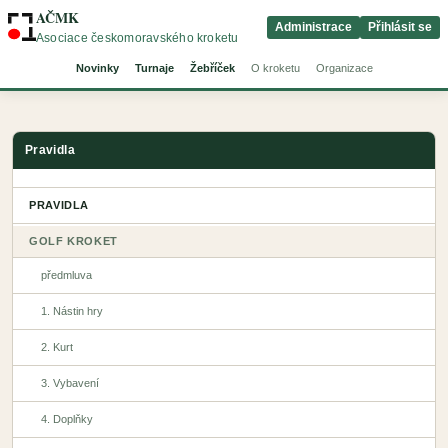
AČMK
Administrace
Přihlásit se
Asociace českomoravského kroketu
Novinky
Turnaje
Žebříček
O kroketu
Organizace
Pravidla
PRAVIDLA
GOLF KROKET
předmluva
1. Nástin hry
2. Kurt
3. Vybavení
4. Doplňky