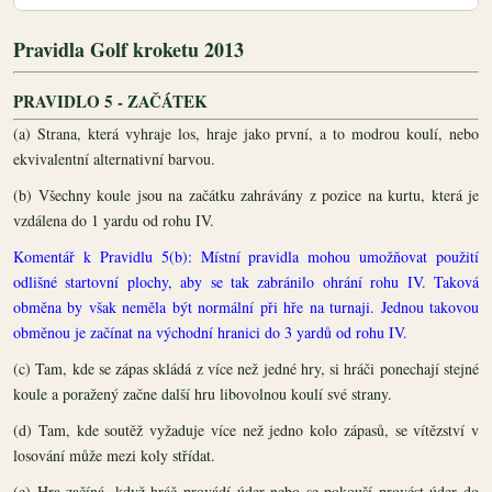
Pravidla Golf kroketu 2013
PRAVIDLO 5 - ZAČÁTEK
(a) Strana, která vyhraje los, hraje jako první, a to modrou koulí, nebo
ekvivalentní alternativní barvou.
(b) Všechny koule jsou na začátku zahrávány z pozice na kurtu, která je
vzdálena do 1 yardu od rohu IV.
Komentář k Pravidlu 5(b): Místní pravidla mohou umožňovat použití
odlišné startovní plochy, aby se tak zabránilo ohrání rohu IV. Taková
obměna by však neměla být normální při hře na turnaji. Jednou takovou
obměnou je začínat na východní hranici do 3 yardů od rohu IV.
(c) Tam, kde se zápas skládá z více než jedné hry, si hráči ponechají stejné
koule a poražený začne další hru libovolnou koulí své strany.
(d) Tam, kde soutěž vyžaduje více než jedno kolo zápasů, se vítězství v
losování může mezi koly střídat.
(e) Hra začíná, když hráč provádí úder nebo se pokouší provést úder do