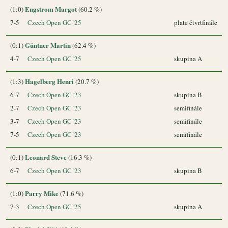
Engstrom Margot
(1:0)
(60.2 %)
7-5
Czech Open GC '25
plate čtvrtfinále
Güntner Martin
(0:1)
(62.4 %)
4-7
Czech Open GC '25
skupina A
Hagelberg Henri
(1:3)
(20.7 %)
6-7
Czech Open GC '23
skupina B
2-7
Czech Open GC '23
semifinále
3-7
Czech Open GC '23
semifinále
7-5
Czech Open GC '23
semifinále
Leonard Steve
(0:1)
(16.3 %)
6-7
Czech Open GC '23
skupina B
Parry Mike
(1:0)
(71.6 %)
7-3
Czech Open GC '25
skupina A