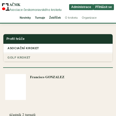
AČMK
Administrace
Přihlásit se
Asociace českomoravského kroketu
Novinky
Turnaje
Žebříček
O kroketu
Organizace
Profil hráče
ASOCIAČNÍ KROKET
GOLF KROKET
Francisco GONZALEZ
účastník 2 turnajů