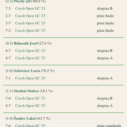
Plachý Jiří
(2:2)
(60.4 %)
7-3
Czech Open GC '23
skupina B
2-7
Czech Open GC '25
plate finále
3-7
Czech Open GC '25
plate finále
7-2
Czech Open GC '25
plate finále
Rákosník Josef
(0:2)
(27.6 %)
6-7
Czech Open GC '23
skupina B
4-7
Czech Open GC '25
skupina A
Schweizer Lucia
(1:0)
(70.2 %)
7-1
Czech Open GC '25
skupina A
Stankuš Otakar
(1:1)
(18.1 %)
7-0
Czech Open GC '23
skupina B
4-7
Czech Open GC '25
skupina A
Šandor Lukáš
(1:0)
(63.7 %)
7-6
Czech Open GC '25
plate osmifinále