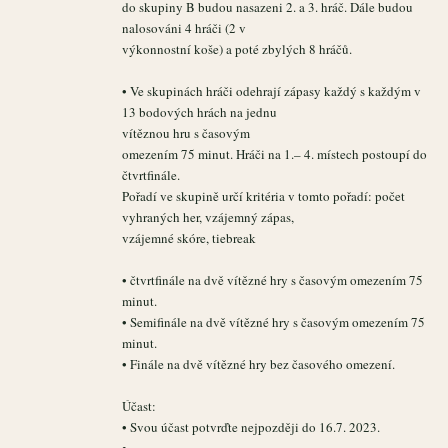
do skupiny B budou nasazeni 2. a 3. hráč. Dále budou
nalosováni 4 hráči (2 v
výkonnostní koše) a poté zbylých 8 hráčů.
• Ve skupinách hráči odehrají zápasy každý s každým v
13 bodových hrách na jednu
vítěznou hru s časovým
omezením 75 minut. Hráči na 1.– 4. místech postoupí do
čtvrtfinále.
Pořadí ve skupině určí kritéria v tomto pořadí: počet
vyhraných her, vzájemný zápas,
vzájemné skóre, tiebreak
• čtvrtfinále na dvě vítězné hry s časovým omezením 75
minut.
• Semifinále na dvě vítězné hry s časovým omezením 75
minut.
• Finále na dvě vítězné hry bez časového omezení.
Účast:
• Svou účast potvrďte nejpozději do 16.7. 2023.