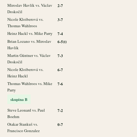
Miroslav Havlík vs. Václav
2-7
Doskočil
Nicole Kloiberová vs.
3-7
Thomas Wahlroos
Heinz Hackl vs. Mike Parry
7-4
Brian Lozano vs. Miroslav
6-5(t)
Havlík
Martin Güntner vs. Václav
7-3
Doskočil
Nicole Kloiberová vs.
6-7
Heinz Hackl
Thomas Wahlroos vs. Mike
7-6
Parry
skupina B
Steve Leonard vs. Paul
7-2
Boehm
Otakar Stankuš vs.
0-7
Francisco Gonzalez