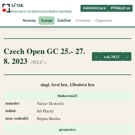
AČMK
Administrace
Přihlásit se
Asociace českomoravského kroketu
Novinky
Turnaje
Žebříček
O kroketu
Organizace
Czech Open GC 25.- 27.
‹
rok 2023
›
8. 2023
(TELČ )
singl, level hra, 13bodová hra
funkcionáři
manažer:
Václav Doskočil
ředitel:
Jiří Plachý
turn. rozhodčí:
Štěpán Hazdra
propozice