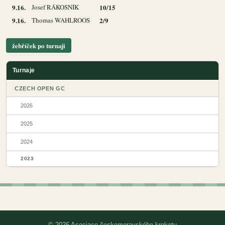
9.16.
Josef RÁKOSNÍK
10/15
9.16.
Thomas WAHLROOS
2/9
žebříček po turnaji
Turnaje
CZECH OPEN GC
2026
2025
2024
2023
© 2026 Asociace českomoravského kroketu