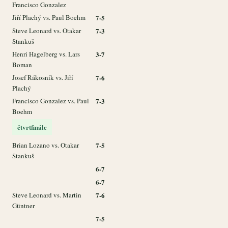
Francisco Gonzalez
Jiří Plachý vs. Paul Boehm
7-5
Steve Leonard vs. Otakar
7-3
Stankuš
Henri Hagelberg vs. Lars
3-7
Boman
Josef Rákosník vs. Jiří
7-6
Plachý
Francisco Gonzalez vs. Paul
7-3
Boehm
čtvrtfinále
Brian Lozano vs. Otakar
7-5
Stankuš
6-7
6-7
Steve Leonard vs. Martin
7-6
Güntner
7-5