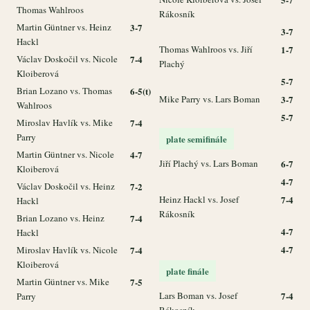
Thomas Wahlroos
Rákosník
Martin Güntner vs. Heinz
3-7
3-7
Hackl
Thomas Wahlroos vs. Jiří
1-7
Václav Doskočil vs. Nicole
7-4
Plachý
Kloiberová
5-7
Brian Lozano vs. Thomas
6-5(t)
Mike Parry vs. Lars Boman
3-7
Wahlroos
5-7
Miroslav Havlík vs. Mike
7-4
Parry
plate semifinále
Martin Güntner vs. Nicole
4-7
Jiří Plachý vs. Lars Boman
6-7
Kloiberová
4-7
Václav Doskočil vs. Heinz
7-2
Heinz Hackl vs. Josef
7-4
Hackl
Rákosník
Brian Lozano vs. Heinz
7-4
4-7
Hackl
4-7
Miroslav Havlík vs. Nicole
7-4
Kloiberová
plate finále
Martin Güntner vs. Mike
7-5
Lars Boman vs. Josef
7-4
Parry