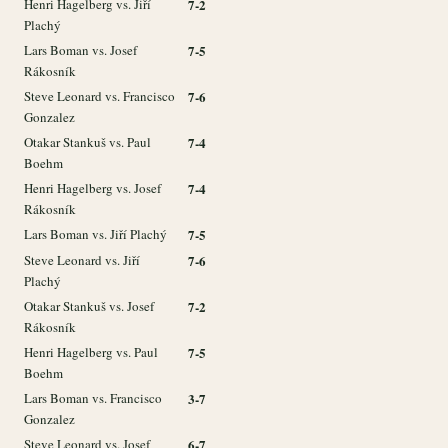
Henri Hagelberg vs. Jiří
7-2
Plachý
Lars Boman vs. Josef
7-5
Rákosník
Steve Leonard vs. Francisco
7-6
Gonzalez
Otakar Stankuš vs. Paul
7-4
Boehm
Henri Hagelberg vs. Josef
7-4
Rákosník
Lars Boman vs. Jiří Plachý
7-5
Steve Leonard vs. Jiří
7-6
Plachý
Otakar Stankuš vs. Josef
7-2
Rákosník
Henri Hagelberg vs. Paul
7-5
Boehm
Lars Boman vs. Francisco
3-7
Gonzalez
Steve Leonard vs. Josef
6-7