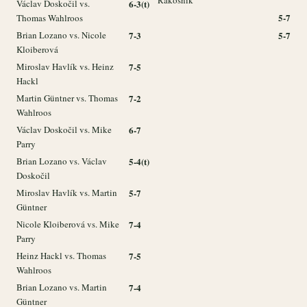
Rákosník
Václav Doskočil vs.
6-3(t)
5-7
Thomas Wahlroos
Brian Lozano vs. Nicole
7-3
5-7
Kloiberová
Miroslav Havlík vs. Heinz
7-5
Hackl
Martin Güntner vs. Thomas
7-2
Wahlroos
Václav Doskočil vs. Mike
6-7
Parry
Brian Lozano vs. Václav
5-4(t)
Doskočil
Miroslav Havlík vs. Martin
5-7
Güntner
Nicole Kloiberová vs. Mike
7-4
Parry
Heinz Hackl vs. Thomas
7-5
Wahlroos
Brian Lozano vs. Martin
7-4
Güntner