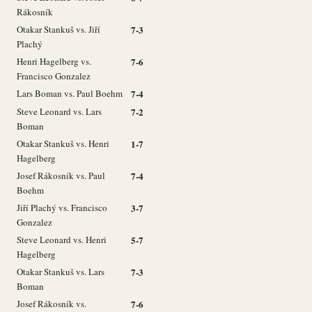
Rákosník
Otakar Stankuš vs. Jiří
7-3
Plachý
Henri Hagelberg vs.
7-6
Francisco Gonzalez
Lars Boman vs. Paul Boehm
7-4
Steve Leonard vs. Lars
7-2
Boman
Otakar Stankuš vs. Henri
1-7
Hagelberg
Josef Rákosník vs. Paul
7-4
Boehm
Jiří Plachý vs. Francisco
3-7
Gonzalez
Steve Leonard vs. Henri
5-7
Hagelberg
Otakar Stankuš vs. Lars
7-3
Boman
Josef Rákosník vs.
7-6