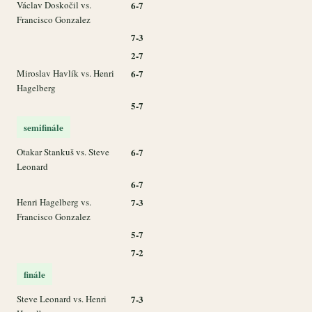
Václav Doskočil vs.
6-7
Francisco Gonzalez
7-3
2-7
Miroslav Havlík vs. Henri
6-7
Hagelberg
5-7
semifinále
Otakar Stankuš vs. Steve
6-7
Leonard
6-7
Henri Hagelberg vs.
7-3
Francisco Gonzalez
5-7
7-2
finále
Steve Leonard vs. Henri
7-3