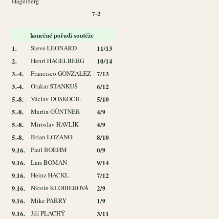
Hagelberg
7-2
konečné pořadí soutěže
1.
Steve LEONARD
11/13
2.
Henri HAGELBERG
10/14
3.-4.
Francisco GONZALEZ
7/13
3.-4.
Otakar STANKUŠ
6/12
5.-8.
Václav DOSKOČIL
5/10
5.-8.
Martin GÜNTNER
4/9
5.-8.
Miroslav HAVLÍK
4/9
5.-8.
Brian LOZANO
8/10
9.16.
Paul BOEHM
0/9
9.16.
Lars BOMAN
9/14
9.16.
Heinz HACKL
7/12
9.16.
Nicole KLOIBEROVÁ
2/9
9.16.
Mike PARRY
1/9
9.16.
Jiří PLACHÝ
3/11