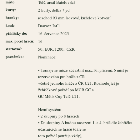
místo:
Telč, areál Batelovská
kurty:
2 kurty, délka 7 yd
branky:
rozchod 93 mm, kovové, kuželové kotvení
koule:
Dawson Int`l
přihlášky do:
16. července 2023
max. počet hráčů:
16
startovné:
50,-EUR, 1200,- CZK
poznámka:
Nominace:
• Turnaje se může zúčastnit max.16, přičemž 6 míst je
rezervováno pro hráče z ČR
včetně jednoho hráče z ČR U21. Rozhodující je
žebříčkové pořadí po MČR GC a
GC Métis Cup Telč U21.
Herní systém:
• 2 skupiny po 8 hráčích.
• Do skupiny A budou nasazeni 1. a 4. hráč dle žebříčku
účastnících se hráčů (dále se
toto pořadí použije vždy),