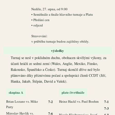
Neděle, 27. srpna, od 9:00
• Semifinále a finále hlavního turnaje a Platu
• Předání cen
• odjezd
Stravování:
v průběhu turnaje budou zajištěny obědy.
výsledky
Turnaj se nesl v poklidném duchu, obohacen skvělými výkony, za
účasti hráčů ze sedmi zemí (Wales, Anglie, Mexiko, Finsko,
Rakousko, Španělsko a Česko). Turnaj skončil dříve než bylo
plánováno díky příznivému počasí a spolupráci členů CCDT (Jiří,
Hanka, Jakub, Štěpán, David a Vašek).
skupina A
plate čtvrtfinále
Brian Lozano vs. Mike
7-2
Heinz Hackl vs. Paul Boehm
7-1
Parry
7-3
Miroslav Havlík vs.
7-6
Nicole Kloiberová vs. Josef
5-7