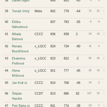
38
Daniel Digrin
845
803
-43
4
0
4
39
Tomáš Vrtný
Métis
842
778
-64
72
31
41
40
Eliška
837
783
-55
5
0
5
Náhunková
41
Milada
CCCC
836
838
2
24
10
14
Bártová
42
Renata
x_LGCC
824
734
-90
11
2
9
Bezdíčková
43
Ekaterina
x_LGCC
823
822
-2
55
26
29
Pešková
44
Alena
x_LGCC
821
777
-45
26
10
16
Míšková
45
Jan Král st.
CCCC
814
768
-46
10
2
8
46
Štěpán
CCDT
813
896
82
107
33
74
Hazdra
47
Petr Bárta st.
CCCC
811
774
-38
23
7
16