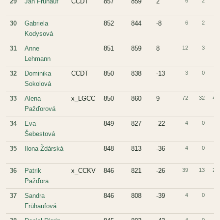
29
Jan Frühauf
CCDT
857
859
2
6
2
4
30
Gabriela
852
844
-8
6
2
4
Kodysová
31
Anne
851
859
8
12
3
9
Lehmann
32
Dominika
CCDT
850
838
-13
3
0
3
Sokolová
33
Alena
x_LGCC
850
860
9
72
32
40
Pažďorová
34
Eva
849
827
-22
4
0
4
Šebestová
35
Ilona Ždárská
848
813
-36
4
0
4
36
Patrik
x_CCKV
846
821
-26
39
13
26
Pažďora
37
Sandra
846
808
-39
4
0
4
Frühaufová