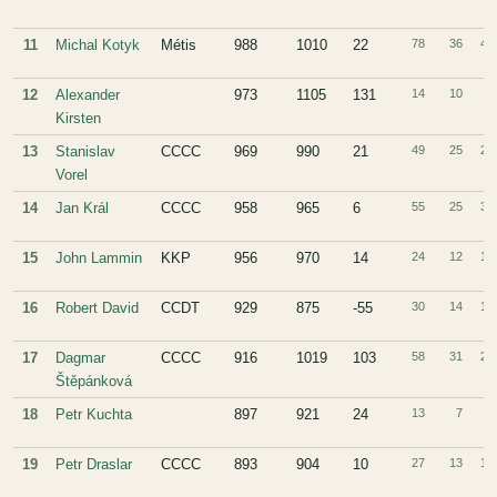
11
Michal Kotyk
Métis
988
1010
22
78
36
42
12
Alexander
973
1105
131
14
10
4
Kirsten
13
Stanislav
CCCC
969
990
21
49
25
24
Vorel
14
Jan Král
CCCC
958
965
6
55
25
30
15
John Lammin
KKP
956
970
14
24
12
12
16
Robert David
CCDT
929
875
-55
30
14
16
17
Dagmar
CCCC
916
1019
103
58
31
27
Štěpánková
18
Petr Kuchta
897
921
24
13
7
6
19
Petr Draslar
CCCC
893
904
10
27
13
14