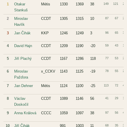
1
Otakar
Métis
1330
1369
38
149
121
28
Stankuš
2
Miroslav
CCDT
1305
1315
10
87
67
20
Havlík
3
Jan Čihák
KKP
1246
1249
3
96
65
31
4
David Hajn
CCDT
1209
1190
-20
59
43
16
5
Jiří Plachý
CCDT
1167
1286
118
77
53
24
6
Miroslav
x_CCKV
1143
1125
-19
78
55
23
Pažďora
7
Jan Dehner
Métis
1124
1100
-25
113
72
41
8
Václav
CCDT
1089
1146
56
41
29
12
Doskočil
9
Anna Králová
CCCC
1059
1097
38
97
56
41
10
Jiří Čihák
991
1003
11
68
35
33