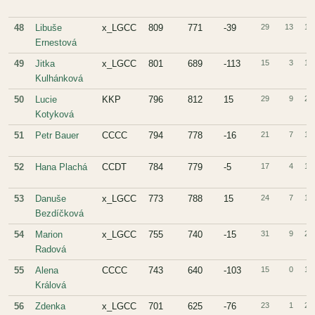
48
Libuše
x_LGCC
809
771
-39
29
13
16
Ernestová
49
Jitka
x_LGCC
801
689
-113
15
3
12
Kulhánková
50
Lucie
KKP
796
812
15
29
9
20
Kotyková
51
Petr Bauer
CCCC
794
778
-16
21
7
14
52
Hana Plachá
CCDT
784
779
-5
17
4
13
53
Danuše
x_LGCC
773
788
15
24
7
17
Bezdíčková
54
Marion
x_LGCC
755
740
-15
31
9
22
Radová
55
Alena
CCCC
743
640
-103
15
0
15
Králová
56
Zdenka
x_LGCC
701
625
-76
23
1
22