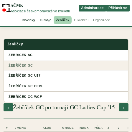
AČMK
Administrace
Přihlásit se
Asociace českomoravského kroketu
Novinky
Turnaje
Žebříček
O kroketu
Organizace
Žebříčky
ŽEBŘÍČEK AC
ŽEBŘÍČEK GC
ŽEBŘÍČEK GC U17
ŽEBŘÍČEK GC DEBL
ŽEBŘÍČEK GC WCF
Žebříček GC po turnaji GC Ladies Cup '15
‹
›
#
JMÉNO
KLUB
GRADE
INDEX
PŮDA
Z
V
P