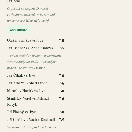
Jan Král
1
O pořadí ve skupině D musel
rozhodnout tiebreak ve kterém měl
nakonec více štěstí Jiří Plachý.
osmifinále
Otakar Stankuš vs. bye
7-0
Jan Dehner vs. Anna Králová
7-5
V tomto utkání se hrálo o již avizovaný
střet s obhájcem titulu. ''Šťastnějším''
hráčem se stal Jan Dehner.
Jan Čihák vs. bye
7-0
Jan Král vs. Robert David
7-6
Miroslav Havlík vs. bye
7-0
Stanislav Vorel vs. Michal
7-6
Kotyk
Jiří Plachý vs. bye
7-0
Jiří Čihák vs. Václav Doskočil
7-5
Vyrovnanost osmifinálových utkání