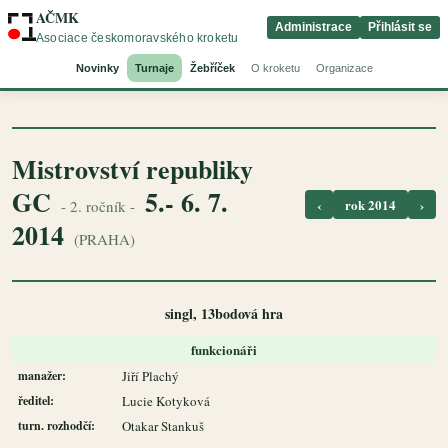
AČMK
Administrace
Přihlásit se
Asociace českomoravského kroketu
Novinky
Turnaje
Žebříček
O kroketu
Organizace
Mistrovství republiky
GC
5.- 6. 7.
‹
rok 2014
›
- 2. ročník -
2014
(PRAHA)
singl, 13bodová hra
funkcionáři
manažer:
Jiří Plachý
ředitel:
Lucie Kotyková
turn. rozhodčí:
Otakar Stankuš