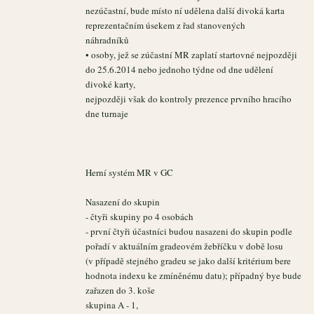
nezúčastní, bude místo ní udělena další divoká karta
reprezentačním úsekem z řad stanovených
náhradníků
• osoby, jež se zúčastní MR zaplatí startovné nejpozději
do 25.6.2014 nebo jednoho týdne od dne udělení
divoké karty,
nejpozději však do kontroly prezence prvního hracího
dne turnaje
Herní systém MR v GC
Nasazení do skupin
- čtyři skupiny po 4 osobách
- první čtyři účastníci budou nasazeni do skupin podle
pořadí v aktuálním gradeovém žebříčku v době losu
(v případě stejného gradeu se jako další kritérium bere
hodnota indexu ke zmíněnému datu); případný bye bude
zařazen do 3. koše
skupina A - 1,