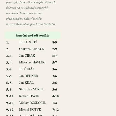
provázelo Jiřího Plachého při některých
úderech na již zdánlivě ztracených
brankách. To nakonec vedlo k
překvapivému vítěztví a zisku
mistrovského titulu pro Jiřího Plachého.
konečné pořadí soutěže
1.
Jiří PLACHÝ
8/9
2.
Otakar STANKUŠ
7/9
3.-4.
Jan ČIHÁK
5/7
3.-4.
Miroslav HAVLÍK
5/7
5.-8.
Jiří ČIHÁK
3/6
5.-8.
Jan DEHNER
3/6
5.-8.
Jan KRÁL
3/6
5.-8.
Stanislav VOREL
3/6
9.-12.
Robert DAVID
4/10
9.-12.
Václav DOSKOČIL
1/4
9.-12.
Michal KOTYK
7/12