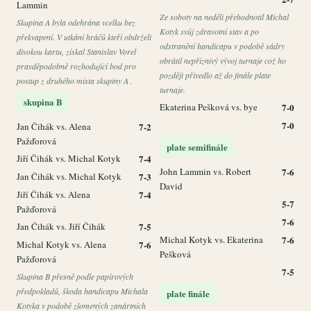
Lammin
Ze soboty na neděli přehodnotil Michal
Skupina A byla odehrána vcelku bez
Kotyk svůj zdravotní stav a po
překvapení. V utkání hráčů kteří obdrželi
odstranění handicapu v podobě sádry
divokou kartu, získal Stanislav Vorel
obrátil nepříznivý vývoj turnaje což ho
pravděpodobně rozhodující bod pro
později přivedlo až do finále plate
postup z druhého místa skupiny A .
turnaje.
skupina B
Ekaterina Pešková vs. bye
7-0
7-0
Jan Čihák vs. Alena
7-2
Pažďorová
plate semifinále
Jiří Čihák vs. Michal Kotyk
7-4
John Lammin vs. Robert
7-6
Jan Čihák vs. Michal Kotyk
7-3
David
Jiří Čihák vs. Alena
7-4
5-7
Pažďorová
7-6
Jan Čihák vs. Jiří Čihák
7-5
Michal Kotyk vs. Ekaterina
7-6
Michal Kotyk vs. Alena
7-6
Pešková
Pažďorová
7-5
Skupina B přesně podle papírových
předpokladů, škoda handicapu Michala
plate finále
Kotyka v podobě zlomených zanártních