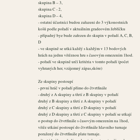
skupina B – 3,
skupina C - 2,
skupina D – 4,
- ostatní účastníci budou zařazeni do 3 výkonostních
košů podle pořadí v aktuálním gradeovém žebříčku
- případný bye bude zařezen do skupin v pořadí A, C, B,
D
- ve skupině se utká každý s každým v 13 bodových
hrách na jednu vítěznou hru s časovým omezením 1hod.
- pořadí ve skupině určí kritéria v tomto pořadí (počet
vyhraných her, vzájemný zápas,skóre)
Ze skupiny postoupí
- první hráč v pořadí přímo do čtvrtfinále
- druhý z A skupiny a třetí z B skupiny v pořadí
druhý z B skupiny a třetí z A skupiny v pořadí
druhý z C skupiny a třetí z D skupiny v pořadí
druhý z D skupiny a třetí z C skupiny v pořadí se utkají
o postup do čtvrtfinále s časovým omezením na 1hod,
vítěz utkání postoupí do čtvrtfinále hlavního turnaje
poražený do čtvrtfinále plate turnaje.