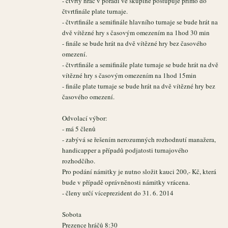
- čtvrtý hráč v pořadí ve skupině postupuje přímo do
čtvrtfinále plate turnaje.
- čtvrtfinále a semifinále hlavního turnaje se bude hrát na
dvě vítězné hry s časovým omezením na 1hod 30 min
- finále se bude hrát na dvě vítězné hry bez časového
omezení.
- čtvrtfinále a semifinále plate turnaje se bude hrát na dvě
vítězné hry s časovým omezením na 1hod 15min
- finále plate turnaje se bude hrát na dvě vítězné hry bez
časového omezení.
Odvolací výbor:
- má 5 členů
- zabývá se řešením nerozumných rozhodnutí manažera,
handicapper a případů podjatosti turnajového
rozhodčího.
Pro podání námitky je nutno složit kauci 200,- Kč, která
bude v případě oprávněnosti námitky vrácena.
- členy určí víceprezident do 31. 6. 2014
Sobota
Prezence hráčů 8:30