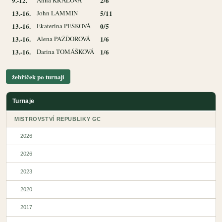
9.-12.
Anna KRÁLOVÁ
2/6
13.-16.
John LAMMIN
5/11
13.-16.
Ekaterina PEŠKOVÁ
0/5
13.-16.
Alena PAŽĎOROVÁ
1/6
13.-16.
Darina TOMÁŠKOVÁ
1/6
žebříček po turnaji
Turnaje
MISTROVSTVÍ REPUBLIKY GC
2026
2026
2023
2020
2017