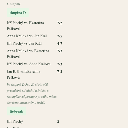
C skupiny.
skupina D
Jiří Plachý vs. Ekaterina
7-2
Pešková
Anna Králová vs. Jan Král
7-5
Jiří Plachý vs. Jan Král
4-7
Anna Králová vs. Ekaterina
7-3
Pešková
Jiří Plachý vs. Anna Králová
7-3
Jan Král vs. Ekaterina
7-2
Pešková
Ve skupině D Jan Král zúročil
pravidelné středeční tréninky a
zkomplikoval postup z prvního místa
čtvrtému nasazenému hráči.
tiebreak
Jiří Plachý
2