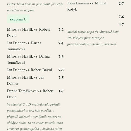
John Lammin vs. Michal
2-7
kůstek.Tento hráč by jistě mohl zamíchat
Kotyk
pořadím ve skupině.
7-6
skupina C
4-7
Miroslav Havlík vs. Robert
7-2
Michal Kotyk se po tří zápasové bitvě
David
stal vítězem plate turnaje a
Jan Dehner vs. Darina
7-1
pravděpodobně nekončí s kroketem.
Tomášková
Miroslav Havlík vs. Darina
7-3
Tomášková
Jan Dehner vs. Robert David
7-5
Miroslav Havlík vs. Jan
7-5
Dehner
Darina Tomášková vs. Robert
1-7
David
Ve skupině C a D rozhodovalo pořadí
postupujících o tom kdo později, v
případě vítězství v osmifinále narazí na
obhájce titulu. To na konec potkalo Jana
Dehnera postupujícího z druhého místa