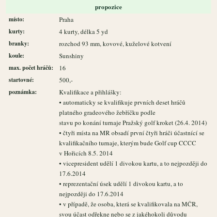
propozice
místo:
Praha
kurty:
4 kurty, délka 5 yd
branky:
rozchod 93 mm, kovové, kuželové kotvení
koule:
Sunshiny
max. počet hráčů:
16
startovné:
500,-
poznámka:
Kvalifikace a přihlášky:
• automaticky se kvalifikuje prvních deset hráčů
platného gradeového žebříčku podle
stavu po konání turnaje Pražský golf kroket (26.4. 2014)
• čtyři místa na MR obsadí první čtyři hráči účastnící se
kvalifikačního turnaje, kterým bude Golf cup CCCC
v Hořicích 8.5. 2014
• vicepresident udělí 1 divokou kartu, a to nejpozději do
17.6.2014
• reprezentační úsek udělí 1 divokou kartu, a to
nejpozději do 17.6.2014
• v případě, že osoba, která se kvalifikovala na MČR,
svou účast odřekne nebo se z jakéhokoli důvodu