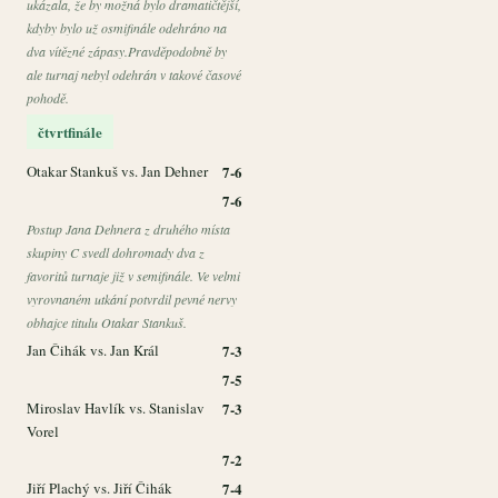
ukázala, že by možná bylo dramatičtější,
kdyby bylo už osmifinále odehráno na
dva vítězné zápasy.Pravděpodobně by
ale turnaj nebyl odehrán v takové časové
pohodě.
čtvrtfinále
Otakar Stankuš vs. Jan Dehner
7-6
7-6
Postup Jana Dehnera z druhého místa
skupiny C svedl dohromady dva z
favoritů turnaje již v semifinále. Ve velmi
vyrovnaném utkání potvrdil pevné nervy
obhajce titulu Otakar Stankuš.
Jan Čihák vs. Jan Král
7-3
7-5
Miroslav Havlík vs. Stanislav
7-3
Vorel
7-2
Jiří Plachý vs. Jiří Čihák
7-4