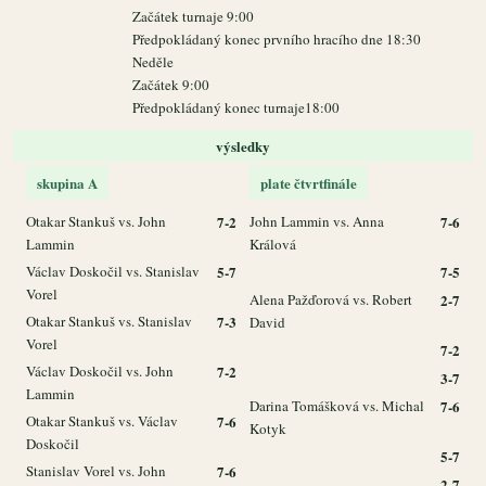
Začátek turnaje 9:00
Předpokládaný konec prvního hracího dne 18:30
Neděle
Začátek 9:00
Předpokládaný konec turnaje18:00
výsledky
skupina A
plate čtvrtfinále
Otakar Stankuš vs. John
7-2
John Lammin vs. Anna
7-6
Lammin
Králová
Václav Doskočil vs. Stanislav
5-7
7-5
Vorel
Alena Pažďorová vs. Robert
2-7
Otakar Stankuš vs. Stanislav
7-3
David
Vorel
7-2
Václav Doskočil vs. John
7-2
3-7
Lammin
Darina Tomášková vs. Michal
7-6
Otakar Stankuš vs. Václav
7-6
Kotyk
Doskočil
5-7
Stanislav Vorel vs. John
7-6
2-7