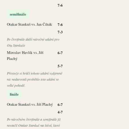
7-6
semifinále
Otakar Stankuš vs. Jan Čihák
7-6
7-3
Po čtvrtfinále další náročné utkání pro
Otu Stankuše
Miroslav Havlík vs. Jiří
6-7
Plachý
5-7
Přestože si hráči tohoto utkání vzájemně
nic nedarovali proběhlo toto utkání ve
velké pohodě.
finále
Otakar Stankuš vs. Jiří Plachý
6-7
4-7
Po náročném čtvrtfinále a semifinále již
nestačil Otakar Stankuš na štěstí, které