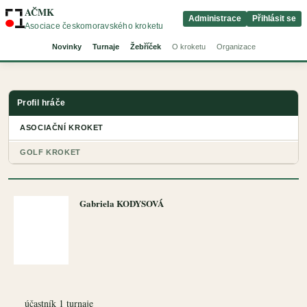
AČMK
Administrace
Přihlásit se
Asociace českomoravského kroketu
Novinky
Turnaje
Žebříček
O kroketu
Organizace
Profil hráče
ASOCIAČNÍ KROKET
GOLF KROKET
Gabriela KODYSOVÁ
účastník 1 turnaje