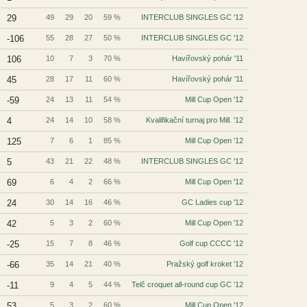
29
49
29
20
59 %
INTERCLUB SINGLES GC '12
-106
55
28
27
50 %
INTERCLUB SINGLES GC '12
106
10
7
3
70 %
Havířovský pohár '11
45
28
17
11
60 %
Havířovský pohár '11
-59
24
13
11
54 %
Mill Cup Open '12
4
24
14
10
58 %
Kvalifikační turnaj pro Mill. '12
125
7
6
1
85 %
Mill Cup Open '12
5
43
21
22
48 %
INTERCLUB SINGLES GC '12
69
6
4
2
66 %
Mill Cup Open '12
24
30
14
16
46 %
GC Ladies cup '12
42
5
3
2
60 %
Mill Cup Open '12
-25
15
7
8
46 %
Golf cup CCCC '12
-66
35
14
21
40 %
Pražský golf kroket '12
-11
9
4
5
44 %
Telč croquet all-round cup GC '12
53
5
3
2
60 %
Mill Cup Open '12