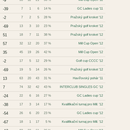
-9
-39
7
1
6
14 %
GC Ladies cup '11
-2
7
2
5
28 %
Pražský golf kroket '12
-69
13
3
10
23 %
Pražský golf kroket '12
51
18
7
11
38 %
Pražský golf kroket '12
57
32
12
20
37 %
Mill Cup Open '12
35
45
19
26
42 %
Mill Cup Open '12
-2
17
5
12
29 %
Golf cup CCCC '12
-69
19
5
14
26 %
Pražský golf kroket '12
13
63
20
43
31 %
Havířovský pohár '11
7
74
32
42
43 %
INTERCLUB SINGLES GC '12
-24
22
6
16
27 %
GC Ladies cup '12
-38
17
3
14
17 %
Kvalifikační turnaj pro Mill. '12
-54
26
6
20
23 %
GC Ladies cup '12
-67
18
1
17
5 %
Kvalifikační turnaj pro Mill. '12