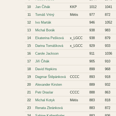
10
Jan Čihák
KKP
1012
1041
11
Tomáš Vrtný
Métis
977
872
12
Ivo Marták
946
1052
13
Michal Borák
938
983
14
Ekaterina Pešková
x_LGCC
938
879
15
Darina Tomášková
x_LGCC
929
933
16
Carole Jackson
911
1036
17
Jiří Čihák
905
910
18
David Hopkins
899
968
19
Dagmar Štěpánková
CCCC
893
918
20
Alexander Kirsten
889
932
21
Petr Draslar
CCCC
888
863
22
Michal Kotyk
Métis
883
818
23
Renata Zbránková
883
872
24
Sabine Kaltenthaler
883
936