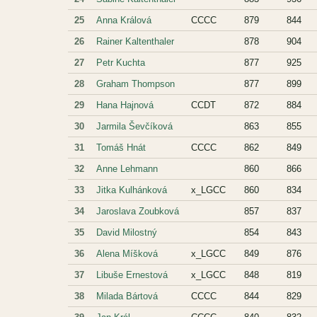
25
Anna Králová
CCCC
879
844
26
Rainer Kaltenthaler
878
904
27
Petr Kuchta
877
925
28
Graham Thompson
877
899
29
Hana Hajnová
CCDT
872
884
30
Jarmila Ševčíková
863
855
31
Tomáš Hnát
CCCC
862
849
32
Anne Lehmann
860
866
33
Jitka Kulhánková
x_LGCC
860
834
34
Jaroslava Zoubková
857
837
35
David Milostný
854
843
36
Alena Míšková
x_LGCC
849
876
37
Libuše Ernestová
x_LGCC
848
819
38
Milada Bártová
CCCC
844
829