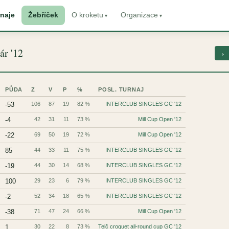
naje
Žebříček
O kroketu
Organizace
ár '12
›
PŮDA
Z
V
P
%
POSL. TURNAJ
-53
106
87
19
82 %
INTERCLUB SINGLES GC '12
-4
42
31
11
73 %
Mill Cup Open '12
-22
69
50
19
72 %
Mill Cup Open '12
85
44
33
11
75 %
INTERCLUB SINGLES GC '12
-19
44
30
14
68 %
INTERCLUB SINGLES GC '12
100
29
23
6
79 %
INTERCLUB SINGLES GC '12
-2
52
34
18
65 %
INTERCLUB SINGLES GC '12
-38
71
47
24
66 %
Mill Cup Open '12
1
30
22
8
73 %
Telč croquet all-round cup GC '12