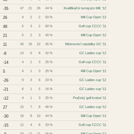
-35
47
21
26
44 %
Kvalifikační turnaj pro Mill. '12
26
4
2
2
50 %
Mill Cup Open '12
48
5
3
2
60 %
Golf cup CCCC '11
21
5
2
3
40 %
Mill Cup Open '12
11
40
18
22
45 %
Mistrovství republiky GC '11
-8
14
6
8
42 %
GC Ladies cup '12
-14
4
1
3
25 %
Golf cup CCCC '11
5
4
1
3
25 %
Mill Cup Open '12
-26
9
3
6
33 %
GC Ladies cup '12
-21
6
1
5
16 %
GC Ladies cup '12
-12
4
1
3
25 %
Pražský golf kroket '11
27
15
7
8
46 %
GC Ladies cup '12
-30
18
8
10
44 %
Mill Cup Open '12
-15
12
4
8
33 %
Golf cup CCCC '11
33
12
21
36 %
Mill Cup Open '12