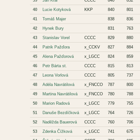
39
Jan Král
CCCC
840
832
40
Lucie Kotyková
KKP
840
801
41
Tomáš Majer
838
836
42
Hynek Bury
831
763
43
Stanislav Vorel
CCCC
829
880
44
Patrik Pažďora
x_CCKV
827
884
45
Alena Pažďorová
x_LGCC
824
859
46
Petr Bárta st.
CCCC
815
813
47
Leona Vorlová
CCCC
805
737
48
Adéla Navrátilová
x_FNCCO
787
800
49
Martina Navrátilová
x_FNCCO
780
788
50
Marion Radová
x_LGCC
779
755
51
Danuše Bezdíčková
x_LGCC
764
726
52
Naděžda Bauerová
CCCC
760
706
53
Zdenka Čížková
x_LGCC
741
675