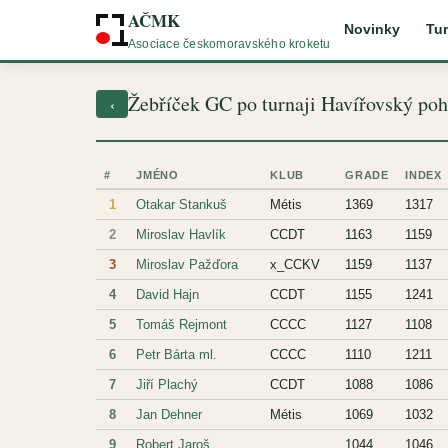
AČMK
Novinky
Tur
Asociace českomoravského kroketu
Žebříček GC po turnaji Havířovský poh
‹
#
JMÉNO
KLUB
GRADE
INDEX
1
Otakar Stankuš
Métis
1369
1317
2
Miroslav Havlík
CCDT
1163
1159
3
Miroslav Pažďora
x_CCKV
1159
1137
4
David Hajn
CCDT
1155
1241
5
Tomáš Rejmont
CCCC
1127
1108
6
Petr Bárta ml.
CCCC
1110
1211
7
Jiří Plachý
CCDT
1088
1086
8
Jan Dehner
Métis
1069
1032
9
Robert Jaroš
1044
1046