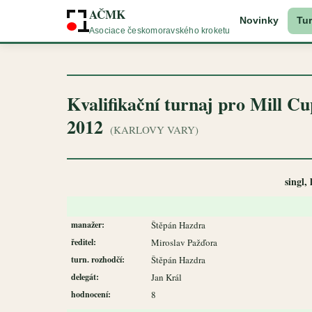
AČMK
Novinky
Tur
Asociace českomoravského kroketu
Kvalifikační turnaj pro Mill C
2012
(KARLOVY VARY)
singl,
manažer:
Štěpán Hazdra
ředitel:
Miroslav Pažďora
turn. rozhodčí:
Štěpán Hazdra
delegát:
Jan Král
hodnocení:
8