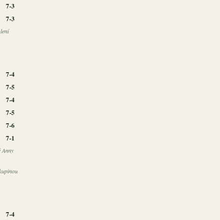
7-3
7-3
lení
7-4
7-5
7-4
7-5
7-6
7-1
é Anny
skupinou
7-4