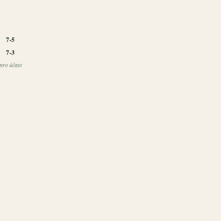
7-5
7-3
pro účast