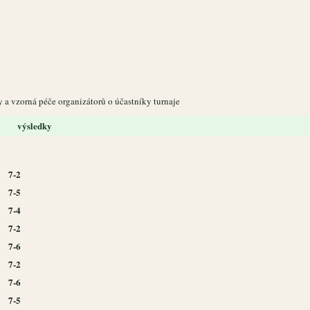
dy a vzorná péče organizátorů o účastníky turnaje
výsledky
7-2
7-5
7-4
7-2
7-6
7-2
7-6
7-5