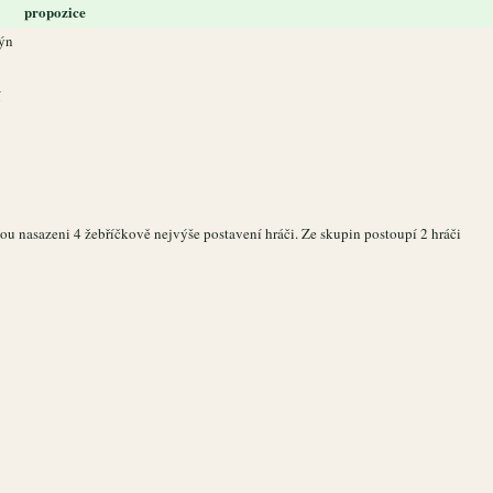
propozice
lýn
í
ou nasazeni 4 žebříčkově nejvýše postavení hráči. Ze skupin postoupí 2 hráči