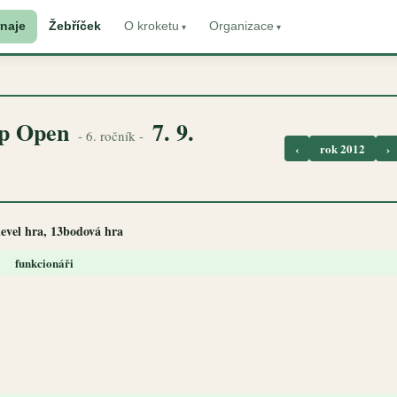
naje
Žebříček
O kroketu
Organizace
up Open
7. 9.
- 6. ročník -
‹
rok 2012
›
 level hra, 13bodová hra
funkcionáři