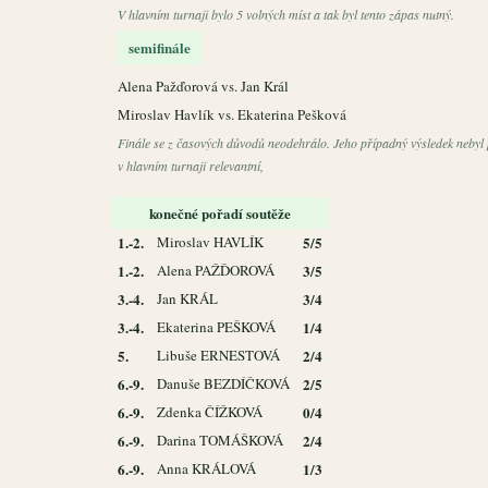
V hlavním turnaji bylo 5 volných míst a tak byl tento zápas nutný.
semifinále
Alena Pažďorová vs. Jan Král
Miroslav Havlík vs. Ekaterina Pešková
Finále se z časových důvodů neodehrálo. Jeho případný výsledek nebyl 
v hlavním turnaji relevantní,
konečné pořadí soutěže
1.-2.
Miroslav HAVLÍK
5/5
1.-2.
Alena PAŽĎOROVÁ
3/5
3.-4.
Jan KRÁL
3/4
3.-4.
Ekaterina PEŠKOVÁ
1/4
5.
Libuše ERNESTOVÁ
2/4
6.-9.
Danuše BEZDÍČKOVÁ
2/5
6.-9.
Zdenka ČÍŽKOVÁ
0/4
6.-9.
Darina TOMÁŠKOVÁ
2/4
6.-9.
Anna KRÁLOVÁ
1/3