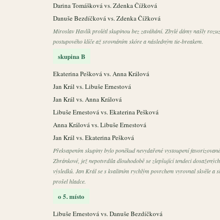
Darina Tomášková vs. Zdenka Čížková
Danuše Bezdíčková vs. Zdenka Čížková
Miroslav Havlík prolétl skupinou bez zaváhání. Zbylé dámy našly rozuz
postupového klíče až srovnáním skóre a následným tie-breakem.
skupina B
Ekaterina Pešková vs. Anna Králová
Jan Král vs. Libuše Ernestová
Jan Král vs. Anna Králová
Libuše Ernestová vs. Ekaterina Pešková
Anna Králová vs. Libuše Ernestová
Jan Král vs. Ekaterina Pešková
Překvapením skupiny bylo poněkud nevydařené vystoupení favorizovan
Zbránkové, jež nepotvrdila dlouhodobě se zlepšující tendeci dosažených
výsledků. Jan Král se s kvalitním rychlým povrchem vyrovnal skvěle a 
prošel hladce.
o 5. místo
Libuše Ernestová vs. Danuše Bezdíčková