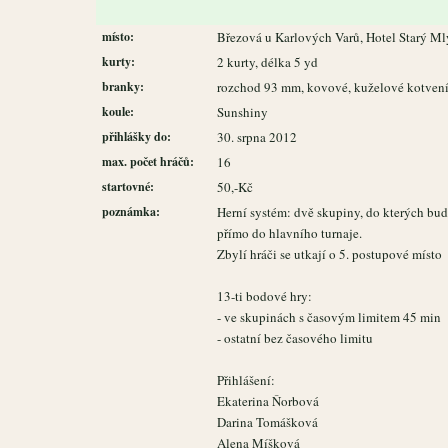
místo:
Březová u Karlových Varů, Hotel Starý M
kurty:
2 kurty, délka 5 yd
branky:
rozchod 93 mm, kovové, kuželové kotven
koule:
Sunshiny
přihlášky do:
30. srpna 2012
max. počet hráčů:
16
startovné:
50,-Kč
poznámka:
Herní systém: dvě skupiny, do kterých bud
přímo do hlavního turnaje.
Zbylí hráči se utkají o 5. postupové místo
13-ti bodové hry:
- ve skupinách s časovým limitem 45 min
- ostatní bez časového limitu
Přihlášení:
Ekaterina Ňorbová
Darina Tomášková
Alena Míšková