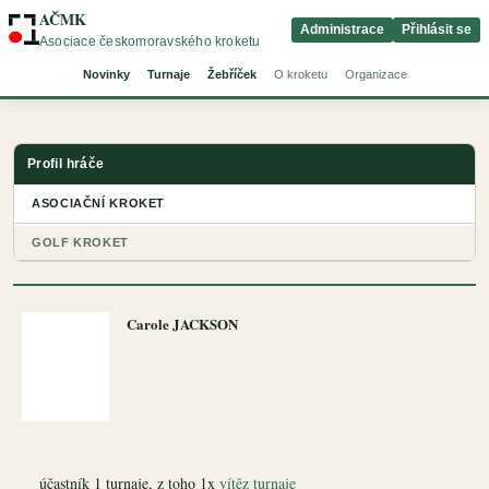
AČMK
Administrace
Přihlásit se
Asociace českomoravského kroketu
Novinky
Turnaje
Žebříček
O kroketu
Organizace
Profil hráče
ASOCIAČNÍ KROKET
GOLF KROKET
Carole JACKSON
účastník 1 turnaje, z toho 1x
vítěz turnaje