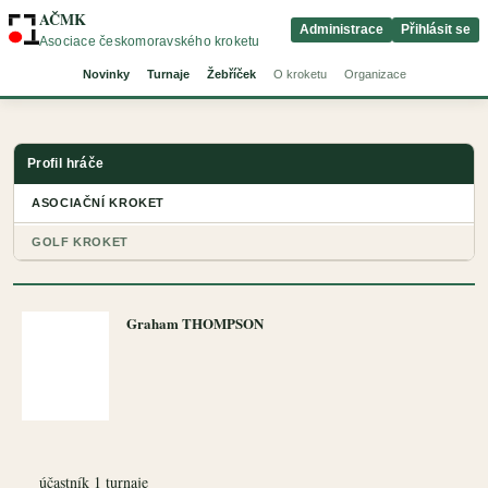
AČMK
Administrace
Přihlásit se
Asociace českomoravského kroketu
Novinky
Turnaje
Žebříček
O kroketu
Organizace
Profil hráče
ASOCIAČNÍ KROKET
GOLF KROKET
Graham THOMPSON
účastník 1 turnaje