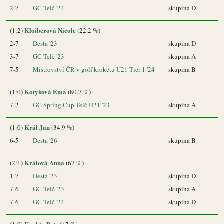
2-7
GC Telč '24
skupina D
Kloiberová Nicole
(1:2)
(22.2 %)
2-7
Desta '23
skupina D
3-7
GC Telč '23
skupina A
7-5
Mistrovství ČR v golf kroketu U21 Tier 1 '24
skupina B
Kotyková Ema
(1:0)
(80.7 %)
7-2
GC Spring Cup Telč U21 '23
skupina A
Král Jan
(1:0)
(34.9 %)
6-5
Desta '26
skupina B
Králová Anna
(2:1)
(67 %)
1-7
Desta '23
skupina D
7-6
GC Telč '23
skupina A
7-6
GC Telč '24
skupina D