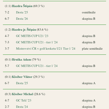
Hazdra Štěpán
(1:1)
(69.3 %)
7-2
Desta '25
osmifinále
6-7
Desta '26
skupina B
Hazdra jr. Štěpán
(1:2)
(83.6 %)
4-7
GC METIS CUP U21 '23
skupina B
7-3
GC METIS CUP U21 - tier 1 '24
skupina B
3-7
Mistrovství ČR v golf kroketu U21 Tier 1 '24
plate semifinále
Hruška Adam
(0:1)
(79 %)
5-7
GC METIS CUP U21 - tier 1 '24
skupina B
Kloiber Viktor
(0:1)
(29.3 %)
6-7
Desta '25
skupina A
Kloiber Michal
(0:3)
(28.6 %)
4-7
GC Telč '23
skupina A
2-7
Desta '24
skupina B