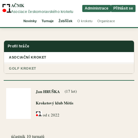
AČMK
Administrace
Přihlásit se
Asociace českomoravského kroketu
Novinky
Turnaje
Žebříček
O kroketu
Organizace
Profil hráče
ASOCIAČNÍ KROKET
GOLF KROKET
Jan HRUŠKA
(17 let)
Kroketový klub Métis
od r. 2022
účastník 10 turnajů