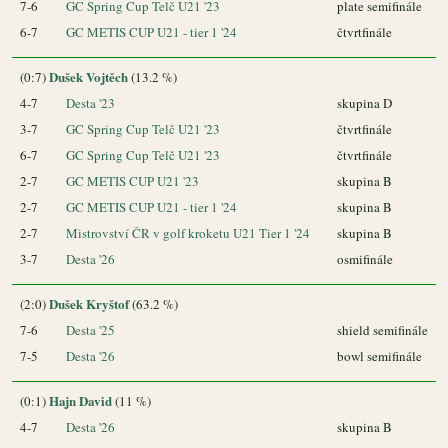
7-6
GC Spring Cup Telč U21 '23
plate semifinále
6-7
GC METIS CUP U21 - tier 1 '24
čtvrtfinále
Dušek Vojtěch
(0:7)
(13.2 %)
4-7
Desta '23
skupina D
3-7
GC Spring Cup Telč U21 '23
čtvrtfinále
6-7
GC Spring Cup Telč U21 '23
čtvrtfinále
2-7
GC METIS CUP U21 '23
skupina B
2-7
GC METIS CUP U21 - tier 1 '24
skupina B
2-7
Mistrovství ČR v golf kroketu U21 Tier 1 '24
skupina B
3-7
Desta '26
osmifinále
Dušek Kryštof
(2:0)
(63.2 %)
7-6
Desta '25
shield semifinále
7-5
Desta '26
bowl semifinále
Hajn David
(0:1)
(11 %)
4-7
Desta '26
skupina B