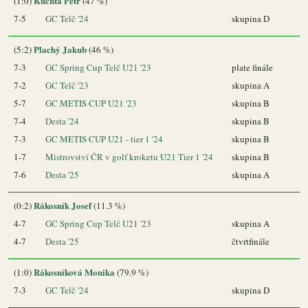
Kuchta Petr
(1:0)
(47 %)
7-5
GC Telč '24
skupina D
Plachý Jakub
(5:2)
(46 %)
7-3
GC Spring Cup Telč U21 '23
plate finále
7-2
GC Telč '23
skupina A
5-7
GC METIS CUP U21 '23
skupina B
7-4
Desta '24
skupina B
7-3
GC METIS CUP U21 - tier 1 '24
skupina B
1-7
Mistrovství ČR v golf kroketu U21 Tier 1 '24
skupina B
7-6
Desta '25
skupina A
Rákosník Josef
(0:2)
(11.3 %)
4-7
GC Spring Cup Telč U21 '23
skupina A
4-7
Desta '25
čtvrtfinále
Rákosníková Monika
(1:0)
(79.9 %)
7-3
GC Telč '24
skupina D