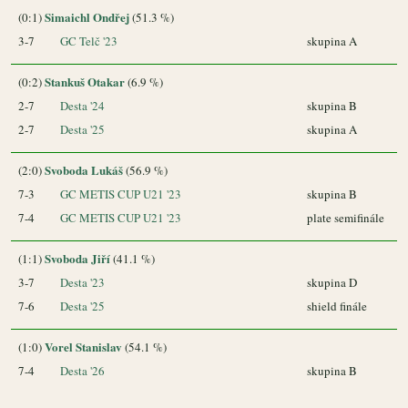
Simaichl Ondřej
(0:1)
(51.3 %)
3-7
GC Telč '23
skupina A
Stankuš Otakar
(0:2)
(6.9 %)
2-7
Desta '24
skupina B
2-7
Desta '25
skupina A
Svoboda Lukáš
(2:0)
(56.9 %)
7-3
GC METIS CUP U21 '23
skupina B
7-4
GC METIS CUP U21 '23
plate semifinále
Svoboda Jiří
(1:1)
(41.1 %)
3-7
Desta '23
skupina D
7-6
Desta '25
shield finále
Vorel Stanislav
(1:0)
(54.1 %)
7-4
Desta '26
skupina B