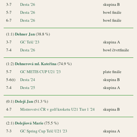
3-7
Desta '26
skupina B
5-7
Desta '26
bowl finále
6-7
Desta '26
bowl finále
Dehner Jan
(1:1)
(38.8 %)
3-7
GC Telč '23
skupina A
7-4
Desta '26
bowl čtvrtfinále
Dehnerová ml. Kateřina
(1:2)
(74.9 %)
5-7
GC METIS CUP U21 '23
plate finále
5-6(t)
Desta '24
skupina B
7-4
Desta '25
skupina A
Dolejš Jan
(0:1)
(51.3 %)
4-7
Mistrovství ČR v golf kroketu U21 Tier 1 '24
skupina B
Dolejšová Marie
(2:1)
(75.5 %)
7-3
GC Spring Cup Telč U21 '23
skupina A