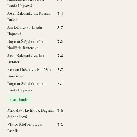
Linda Hajnová
Josef Rákosník vs. Roman
7-4
Dušek
Jan Dehner vs. Linda
5-7
Hajnová
Dagmar Štěpánková vs.
7-2
Naděžda Bauerová
Josef Rákosník vs. Jan
7-4
Dehner
Roman Dušek vs. Naděžda
5-7
Bauerová
Dagmar Štěpánková vs.
5-7
Linda Hajnová
osmifinále
Miroslav Havlík vs. Dagmar
7-6
Štěpánková
Viktor Kloiber vs. Jan
7-2
Brtník