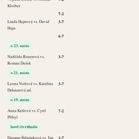
Kloiber
7-2
Linda Hajnová vs. David
3-7
Hajn
6-7
o 23. místo
Naděžda Bauerová vs.
3-7
Roman Dušek
o 21. místo
Leona Vorlová vs. Kateřina
3-7
Dehnerová ml.
o 19. místo
Anna Králová vs. Cyril
7-2
Přibyl
bowl čtvrtfinále
Dagmar Štěpánková vs. Jan
1-7