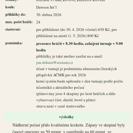
koule:
Dawson Int`l
přihlášky do:
30. dubna 2026
max. počet hráčů:
24
startovné:
pro přihlášené (do 30. 4. 2026 včetně) 650 Kč; pro
přihlášené na místě (1. 5. 2026) 800 Kč
poznámka:
prezence hráčů v 8.30 hodin, zahájení turnaje v 9.00
hodin
přihlášky je také možno zasílat na e-mail:
jan.dehner@seznam.cz
účast v turnaji je podmíněna uhrazením členských
příspěvků AČMK pro rok 2026
herní systém bude upřesněn v den turnaje podle počtu
účastníků a aktuálního počasí
(plánovány jsou 4 skupiny po šesti hráčích a dále
vyřazovací část, shield, bowl a plate)
strava není v ceně startovného
výsledky
Nádherné počasí přálo kvalitnímu kroketu. Zápasy ve skupině byly
časově omezeny na 50 minut, v osmifinále na 60 minut, ve