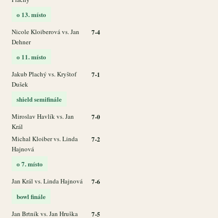
o 13. místo
Nicole Kloiberová vs. Jan
7-4
Dehner
o 11. místo
Jakub Plachý vs. Kryštof
7-1
Dušek
shield semifinále
Miroslav Havlík vs. Jan
7-0
Král
Michal Kloiber vs. Linda
7-2
Hajnová
o 7. místo
Jan Král vs. Linda Hajnová
7-6
bowl finále
Jan Brtník vs. Jan Hruška
7-5