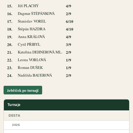
15.
Jiří PLACHÝ
4/9
16.
Dagmar ŠTĚPÁNKOVÁ
2/9
17.
Stanislav VOREL
6/10
18.
Štěpán HAZDRA
4/10
19.
Anna KRÁLOVÁ
4/9
20.
Cyril PŘIBYL
3/9
21.
Kateřina DEHNEROVÁ ML.
2/9
22.
Leona VORLOVÁ
1/9
23.
Roman DUŠEK
1/9
24.
Naděžda BAUEROVÁ
2/9
žebříček po turnaji
Turnaje
DESTA
2026