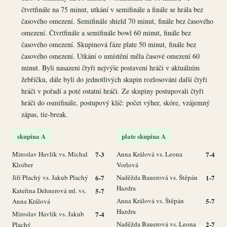
čtvrtfinále na 75 minut, utkání v semifinále a finále se hrála bez
časového omezení. Semifinále shield 70 minut, finále bez časového
omezení. Čtvrtfinále a semifinále bowl 60 minut, finále bez
časového omezení. Skupinová fáze plate 50 minut, finále bez
časového omezení. Utkání o umístění měla časové omezení 60
minut. Byli nasazeni čtyři nejvýše postavení hráči v aktuálním
žebříčku, dále byli do jednotlivých skupin rozlosováni další čtyři
hráči v pořadí a poté ostatní hráči. Ze skupiny postupovali čtyři
hráči do osmifinále, postupový klíč: počet výher, skóre, vzájemný
zápas, tie-break.
skupina A
plate skupina A
Miroslav Havlík vs. Michal
7-3
Anna Králová vs. Leona
7-4
Kloiber
Vorlová
Jiří Plachý vs. Jakub Plachý
6-7
Naděžda Bauerová vs. Štěpán
1-7
Hazdra
Kateřina Dehnerová ml. vs.
5-7
Anna Králová vs. Štěpán
5-7
Anna Králová
Hazdra
Miroslav Havlík vs. Jakub
7-4
Naděžda Bauerová vs. Leona
2-7
Plachý