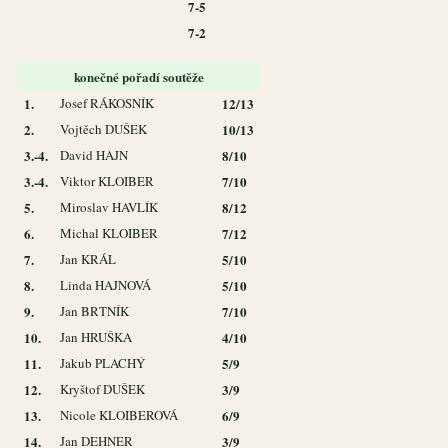
7-5
7-2
konečné pořadí soutěže
1.
Josef RÁKOSNÍK
12/13
2.
Vojtěch DUŠEK
10/13
3.-4.
David HAJN
8/10
3.-4.
Viktor KLOIBER
7/10
5.
Miroslav HAVLÍK
8/12
6.
Michal KLOIBER
7/12
7.
Jan KRÁL
5/10
8.
Linda HAJNOVÁ
5/10
9.
Jan BRTNÍK
7/10
10.
Jan HRUŠKA
4/10
11.
Jakub PLACHÝ
5/9
12.
Kryštof DUŠEK
3/9
13.
Nicole KLOIBEROVÁ
6/9
14.
Jan DEHNER
3/9