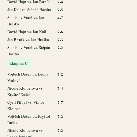
David Hajn vs. Jan Brtník
7-4
Jan Král vs. Štěpán Hazdra
7-5
Stanislav Vorel vs. Jan
4-7
Hruška
David Hajn vs. Jan Král
7-6
Jan Brtník vs. Jan Hruška
7-3
Stanislav Vorel vs. Štěpán
7-2
Hazdra
skupina C
Vojtěch Dušek vs. Leona
7-2
Vorlová
Nicole Kloiberová vs.
7-4
Kryštof Dušek
Cyril Přibyl vs. Viktor
2-7
Kloiber
Vojtěch Dušek vs. Kryštof
7-2
Dušek
Nicole Kloiberová vs.
7-2
Leona Vorlová