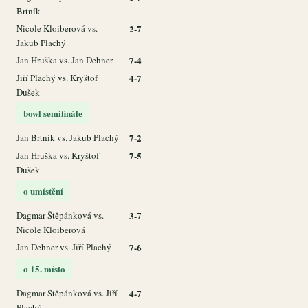
Brtník
Nicole Kloiberová vs.
2-7
Jakub Plachý
Jan Hruška vs. Jan Dehner
7-4
Jiří Plachý vs. Kryštof
4-7
Dušek
bowl semifinále
Jan Brtník vs. Jakub Plachý
7-2
Jan Hruška vs. Kryštof
7-5
Dušek
o umístění
Dagmar Štěpánková vs.
3-7
Nicole Kloiberová
Jan Dehner vs. Jiří Plachý
7-6
o 15. místo
Dagmar Štěpánková vs. Jiří
4-7
Plachý