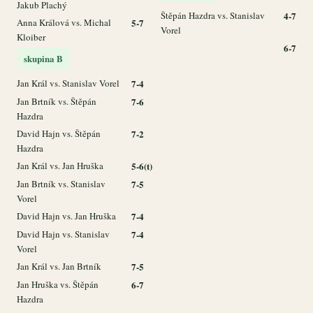
Jakub Plachý
Štěpán Hazdra vs. Stanislav
4-7
Anna Králová vs. Michal
5-7
Vorel
Kloiber
6-7
skupina B
Jan Král vs. Stanislav Vorel
7-4
Jan Brtník vs. Štěpán
7-6
Hazdra
David Hajn vs. Štěpán
7-2
Hazdra
Jan Král vs. Jan Hruška
5-6(t)
Jan Brtník vs. Stanislav
7-5
Vorel
David Hajn vs. Jan Hruška
7-4
David Hajn vs. Stanislav
7-4
Vorel
Jan Král vs. Jan Brtník
7-5
Jan Hruška vs. Štěpán
6-7
Hazdra