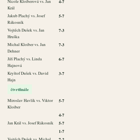
Nicole Kloiberová vs. Jan
4-7
Král
Jakub Plachý vs. Josef
5-7
Rákosník
Vojtěch Dušek vs. Jan
7-3
Hruška
Michal Kloiber vs. Jan
7-3
Dehner
Jiří Plachý vs. Linda
6-7
Hajnová
Kryštof Dušek vs. David
3-7
Hajn
čtvrtfinále
Miroslav Havlík vs. Viktor
5-7
Kloiber
4-7
Jan Král vs. Josef Rákosník
5-7
1-7
Vojtěch Dušek vs. Michal
7-2