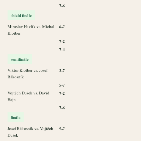
7-6
shield finále
Miroslav Havlík vs. Michal
6-7
Kloiber
7-2
7-4
semifinále
Viktor Kloiber vs. Josef
2-7
Rákosník
5-7
Vojtěch Dušek vs. David
7-2
Hajn
7-6
finále
Josef Rákosník vs. Vojtěch
5-7
Dušek