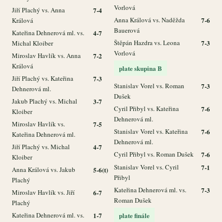
Vorlová
Jiří Plachý vs. Anna
7-4
Anna Králová vs. Naděžda
7-6
Králová
Bauerová
Kateřina Dehnerová ml. vs.
4-7
Štěpán Hazdra vs. Leona
7-3
Michal Kloiber
Vorlová
Miroslav Havlík vs. Anna
7-2
Králová
plate skupina B
Jiří Plachý vs. Kateřina
7-3
Stanislav Vorel vs. Roman
7-3
Dehnerová ml.
Dušek
Jakub Plachý vs. Michal
3-7
Cyril Přibyl vs. Kateřina
7-6
Kloiber
Dehnerová ml.
Miroslav Havlík vs.
7-5
Stanislav Vorel vs. Kateřina
7-6
Kateřina Dehnerová ml.
Dehnerová ml.
Jiří Plachý vs. Michal
4-7
Cyril Přibyl vs. Roman Dušek
7-6
Kloiber
Stanislav Vorel vs. Cyril
7-1
Anna Králová vs. Jakub
5-6(t)
Přibyl
Plachý
Kateřina Dehnerová ml. vs.
7-3
Miroslav Havlík vs. Jiří
6-7
Roman Dušek
Plachý
Kateřina Dehnerová ml. vs.
1-7
plate finále