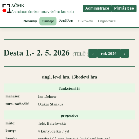
AČMK
Administrace
Přihlásit se
Asociace českomoravského kroketu
Novinky
Turnaje
Žebříček
O kroketu
Organizace
Desta 1.- 2. 5. 2026
‹
rok 2026
›
(TELČ )
singl, level hra, 13bodová hra
funkcionáři
manažer:
Jan Dehner
turn. rozhodčí:
Otakar Stankuš
propozice
místo:
Telč, Batelovská
kurty:
4 kurty, délka 7 yd
branky:
rozchod 93 mm, kovové, kuželové kotvení