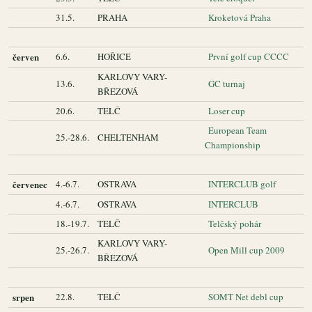
31.5.
PRAHA
Kroketová Praha
červen
6.6.
HOŘICE
První golf cup CCCC
KARLOVY VARY-
13.6.
GC turnaj
BŘEZOVÁ
20.6.
TELČ
Loser cup
European Team
25.-28.6.
CHELTENHAM
Championship
červenec
4.-6.7.
OSTRAVA
INTERCLUB golf
4.-6.7.
OSTRAVA
INTERCLUB
18.-19.7.
TELČ
Telčský pohár
KARLOVY VARY-
25.-26.7.
Open Mill cup 2009
BŘEZOVÁ
srpen
22.8.
TELČ
SOMT Net debl cup