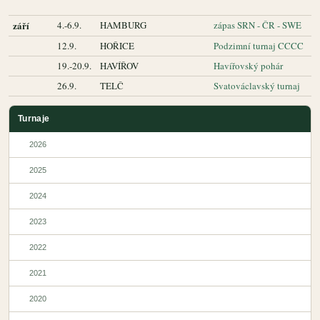
září
4.-6.9.
HAMBURG
zápas SRN - ČR - SWE
12.9.
HOŘICE
Podzimní turnaj CCCC
19.-20.9.
HAVÍŘOV
Havířovský pohár
26.9.
TELČ
Svatováclavský turnaj
Turnaje
2026
2025
2024
2023
2022
2021
2020