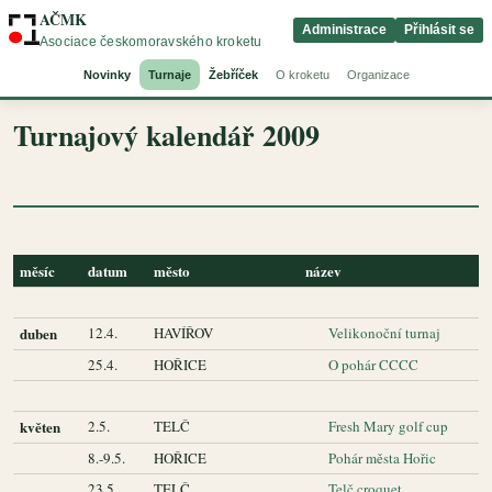
AČMK
Administrace
Přihlásit se
Asociace českomoravského kroketu
Novinky
Turnaje
Žebříček
O kroketu
Organizace
Turnajový kalendář 2009
měsíc
datum
město
název
duben
12.4.
HAVÍŘOV
Velikonoční turnaj
25.4.
HOŘICE
O pohár CCCC
květen
2.5.
TELČ
Fresh Mary golf cup
8.-9.5.
HOŘICE
Pohár města Hořic
23.5.
TELČ
Telč croquet