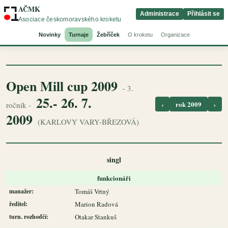
AČMK
Administrace
Přihlásit se
Asociace českomoravského kroketu
Novinky
Turnaje
Žebříček
O kroketu
Organizace
Open Mill cup 2009
- 3.
25.- 26. 7.
‹
rok 2009
›
ročník -
2009
(KARLOVY VARY-BŘEZOVÁ)
singl
funkcionáři
manažer:
Tomáš Vrtný
ředitel:
Marion Radová
turn. rozhodčí:
Otakar Stankuš