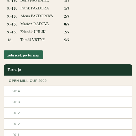
9.-15.
Boris NAVRÁTIL
1/7
9.-15.
Patrik PAŽĎORA
1/7
9.-15.
Alena PAŽĎOROVÁ
2/7
9.-15.
Marion RADOVÁ
0/7
9.-15.
Zdeněk UHLÍK
2/7
16.
Tomáš VRTNÝ
5/7
žebříček po turnaji
Turnaje
OPEN MILL CUP 2009
2014
2013
2012
2012
2011