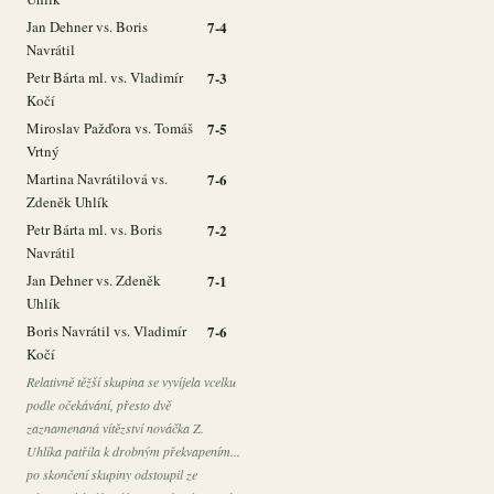
Jan Dehner vs. Boris
7-4
Navrátil
Petr Bárta ml. vs. Vladimír
7-3
Kočí
Miroslav Pažďora vs. Tomáš
7-5
Vrtný
Martina Navrátilová vs.
7-6
Zdeněk Uhlík
Petr Bárta ml. vs. Boris
7-2
Navrátil
Jan Dehner vs. Zdeněk
7-1
Uhlík
Boris Navrátil vs. Vladimír
7-6
Kočí
Relativně těžší skupina se vyvíjela vcelku
podle očekávání, přesto dvě
zaznamenaná vítězství nováčka Z.
Uhlíka patřila k drobným překvapením...
po skončení skupiny odstoupil ze