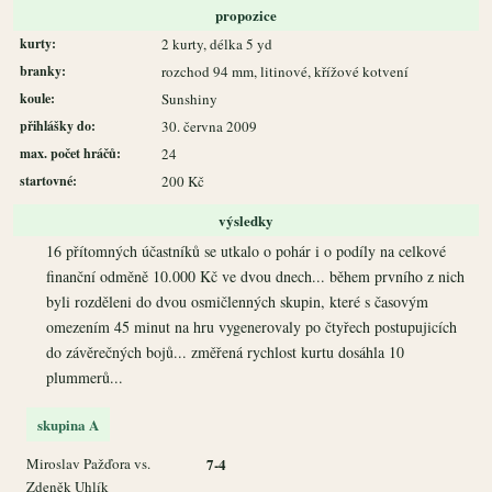
propozice
kurty:
2 kurty, délka 5 yd
branky:
rozchod 94 mm, litinové, křížové kotvení
koule:
Sunshiny
přihlášky do:
30. června 2009
max. počet hráčů:
24
startovné:
200 Kč
výsledky
16 přítomných účastníků se utkalo o pohár i o podíly na celkové
finanční odměně 10.000 Kč ve dvou dnech... během prvního z nich
byli rozděleni do dvou osmičlenných skupin, které s časovým
omezením 45 minut na hru vygenerovaly po čtyřech postupujicích
do závěrečných bojů... změřená rychlost kurtu dosáhla 10
plummerů...
skupina A
Miroslav Pažďora vs.
7-4
Zdeněk Uhlík