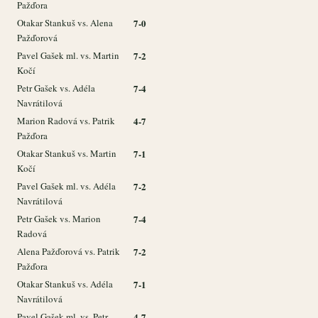
Pažďora
Otakar Stankuš vs. Alena
7-0
Pažďorová
Pavel Gašek ml. vs. Martin
7-2
Kočí
Petr Gašek vs. Adéla
7-4
Navrátilová
Marion Radová vs. Patrik
4-7
Pažďora
Otakar Stankuš vs. Martin
7-1
Kočí
Pavel Gašek ml. vs. Adéla
7-2
Navrátilová
Petr Gašek vs. Marion
7-4
Radová
Alena Pažďorová vs. Patrik
7-2
Pažďora
Otakar Stankuš vs. Adéla
7-1
Navrátilová
Pavel Gašek ml. vs. Petr
4-7