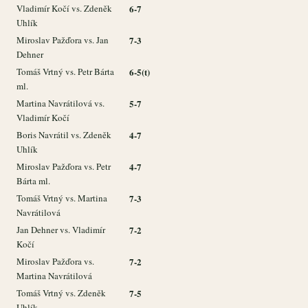
Vladimír Kočí vs. Zdeněk
6-7
Uhlík
Miroslav Pažďora vs. Jan
7-3
Dehner
Tomáš Vrtný vs. Petr Bárta
6-5(t)
ml.
Martina Navrátilová vs.
5-7
Vladimír Kočí
Boris Navrátil vs. Zdeněk
4-7
Uhlík
Miroslav Pažďora vs. Petr
4-7
Bárta ml.
Tomáš Vrtný vs. Martina
7-3
Navrátilová
Jan Dehner vs. Vladimír
7-2
Kočí
Miroslav Pažďora vs.
7-2
Martina Navrátilová
Tomáš Vrtný vs. Zdeněk
7-5
Uhlík