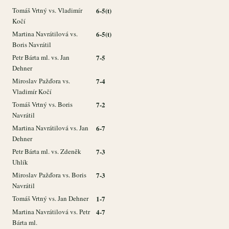
Tomáš Vrtný vs. Vladimír
6-5(t)
Kočí
Martina Navrátilová vs.
6-5(t)
Boris Navrátil
Petr Bárta ml. vs. Jan
7-5
Dehner
Miroslav Pažďora vs.
7-4
Vladimír Kočí
Tomáš Vrtný vs. Boris
7-2
Navrátil
Martina Navrátilová vs. Jan
6-7
Dehner
Petr Bárta ml. vs. Zdeněk
7-3
Uhlík
Miroslav Pažďora vs. Boris
7-3
Navrátil
Tomáš Vrtný vs. Jan Dehner
1-7
Martina Navrátilová vs. Petr
4-7
Bárta ml.