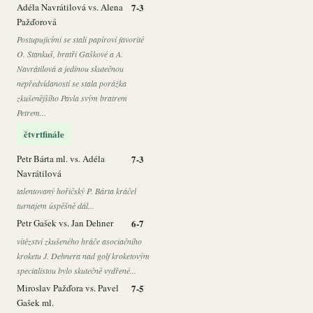
Adéla Navrátilová vs. Alena
7-3
Pažďorová
Postupujicími se stali papíroví favorité
O. Stankuš, bratři Gaškové a A.
Navrátilová a jedinou skutečnou
nepředvídaností se stala porážka
zkušenějšího Pavla svým bratrem
Petrem...
čtvrtfinále
Petr Bárta ml. vs. Adéla
7-3
Navrátilová
talentovaný hořičský P. Bárta kráčel
turnajem úspěšně dál...
Petr Gašek vs. Jan Dehner
6-7
vítězství zkušeného hráče asociačního
kroketu J. Dehnera nad golf kroketovým
specialistou bylo skutečně vydřené...
Miroslav Pažďora vs. Pavel
7-5
Gašek ml.