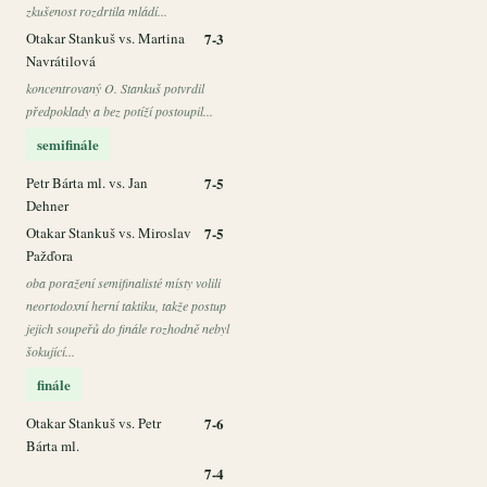
zkušenost rozdrtila mládí...
Otakar Stankuš vs. Martina
7-3
Navrátilová
koncentrovaný O. Stankuš potvrdil
předpoklady a bez potíží postoupil...
semifinále
Petr Bárta ml. vs. Jan
7-5
Dehner
Otakar Stankuš vs. Miroslav
7-5
Pažďora
oba poražení semifinalisté místy volili
neortodoxní herní taktiku, takže postup
jejich soupeřů do finále rozhodně nebyl
šokující...
finále
Otakar Stankuš vs. Petr
7-6
Bárta ml.
7-4