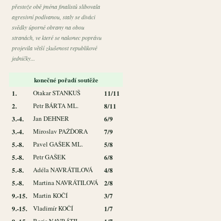
přestože obě jména finalistů slibovala
agresivní podívanou, staly se diváci
svědky úporné obrany na obou
stranách, ve které se nakonec poprávu
projevila větší zkušenost republikové
jedničky...
konečné pořadí soutěže
1.
Otakar STANKUŠ
11/11
2.
Petr BÁRTA ML.
8/11
3.-4.
Jan DEHNER
6/9
3.-4.
Miroslav PAŽĎORA
7/9
5.-8.
Pavel GAŠEK ML.
5/8
5.-8.
Petr GAŠEK
6/8
5.-8.
Adéla NAVRÁTILOVÁ
4/8
5.-8.
Martina NAVRÁTILOVÁ
2/8
9.-15.
Martin KOČÍ
3/7
9.-15.
Vladimír KOČÍ
1/7