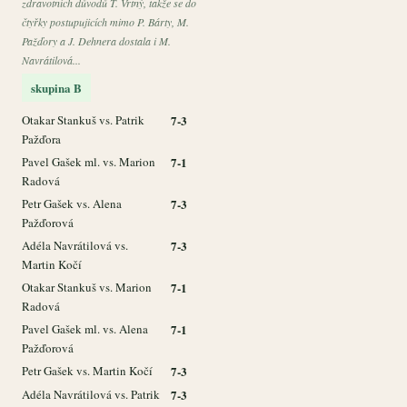
zdravotních důvodů T. Vrtný, takže se do
čtyřky postupujicích mimo P. Bárty, M.
Pažďory a J. Dehnera dostala i M.
Navrátilová...
skupina B
Otakar Stankuš vs. Patrik
7-3
Pažďora
Pavel Gašek ml. vs. Marion
7-1
Radová
Petr Gašek vs. Alena
7-3
Pažďorová
Adéla Navrátilová vs.
7-3
Martin Kočí
Otakar Stankuš vs. Marion
7-1
Radová
Pavel Gašek ml. vs. Alena
7-1
Pažďorová
Petr Gašek vs. Martin Kočí
7-3
Adéla Navrátilová vs. Patrik
7-3