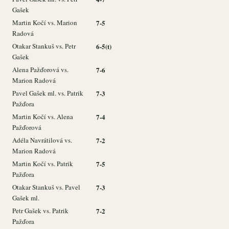
Gašek
Martin Kočí vs. Marion
7-5
Radová
Otakar Stankuš vs. Petr
6-5(t)
Gašek
Alena Pažďorová vs.
7-6
Marion Radová
Pavel Gašek ml. vs. Patrik
7-3
Pažďora
Martin Kočí vs. Alena
7-4
Pažďorová
Adéla Navrátilová vs.
7-2
Marion Radová
Martin Kočí vs. Patrik
7-5
Pažďora
Otakar Stankuš vs. Pavel
7-3
Gašek ml.
Petr Gašek vs. Patrik
7-2
Pažďora