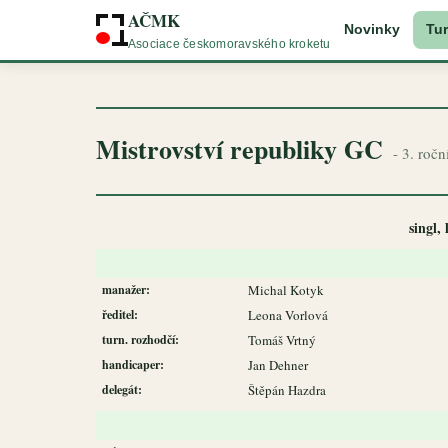
AČMK
Novinky
Tur
Asociace českomoravského kroketu
Mistrovství republiky GC
- 3. roč
singl,
manažer:
Michal Kotyk
ředitel:
Leona Vorlová
turn. rozhodčí:
Tomáš Vrtný
handicaper:
Jan Dehner
delegát:
Štěpán Hazdra