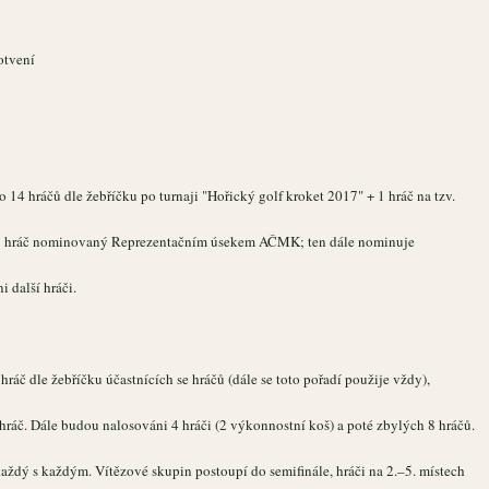
otvení
14 hráčů dle žebříčku po turnaji "Hořický golf kroket 2017" + 1 hráč na tzv.
a 1 hráč nominovaný Reprezentačním úsekem AČMK; ten dále nominuje
 další hráči.
ráč dle žebříčku účastnících se hráčů (dále se toto pořadí použije vždy),
hráč. Dále budou nalosováni 4 hráči (2 výkonnostní koš) a poté zbylých 8 hráčů.
aždý s každým. Vítězové skupin postoupí do semifinále, hráči na 2.–5. místech