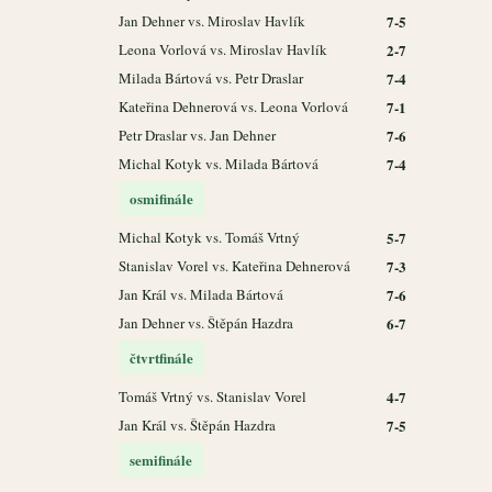
Jan Dehner vs. Miroslav Havlík
7-5
Leona Vorlová vs. Miroslav Havlík
2-7
Milada Bártová vs. Petr Draslar
7-4
Kateřina Dehnerová vs. Leona Vorlová
7-1
Petr Draslar vs. Jan Dehner
7-6
Michal Kotyk vs. Milada Bártová
7-4
osmifinále
Michal Kotyk vs. Tomáš Vrtný
5-7
Stanislav Vorel vs. Kateřina Dehnerová
7-3
Jan Král vs. Milada Bártová
7-6
Jan Dehner vs. Štěpán Hazdra
6-7
čtvrtfinále
Tomáš Vrtný vs. Stanislav Vorel
4-7
Jan Král vs. Štěpán Hazdra
7-5
semifinále