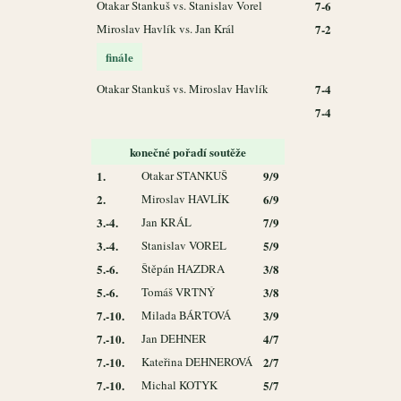
Otakar Stankuš vs. Stanislav Vorel
7-6
Miroslav Havlík vs. Jan Král
7-2
finále
Otakar Stankuš vs. Miroslav Havlík
7-4
7-4
konečné pořadí soutěže
1.
Otakar STANKUŠ
9/9
2.
Miroslav HAVLÍK
6/9
3.-4.
Jan KRÁL
7/9
3.-4.
Stanislav VOREL
5/9
5.-6.
Štěpán HAZDRA
3/8
5.-6.
Tomáš VRTNÝ
3/8
7.-10.
Milada BÁRTOVÁ
3/9
7.-10.
Jan DEHNER
4/7
7.-10.
Kateřina DEHNEROVÁ
2/7
7.-10.
Michal KOTYK
5/7