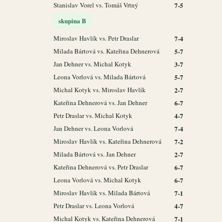
Stanislav Vorel vs. Tomáš Vrtný
7-5
skupina B
Miroslav Havlík vs. Petr Draslar
7-4
Milada Bártová vs. Kateřina Dehnerová
5-7
Jan Dehner vs. Michal Kotyk
3-7
Leona Vorlová vs. Milada Bártová
5-7
Michal Kotyk vs. Miroslav Havlík
2-7
Kateřina Dehnerová vs. Jan Dehner
6-7
Petr Draslar vs. Michal Kotyk
4-7
Jan Dehner vs. Leona Vorlová
7-4
Miroslav Havlík vs. Kateřina Dehnerová
7-2
Milada Bártová vs. Jan Dehner
2-7
Kateřina Dehnerová vs. Petr Draslar
6-7
Leona Vorlová vs. Michal Kotyk
6-7
Miroslav Havlík vs. Milada Bártová
7-1
Petr Draslar vs. Leona Vorlová
4-7
Michal Kotyk vs. Kateřina Dehnerová
7-1