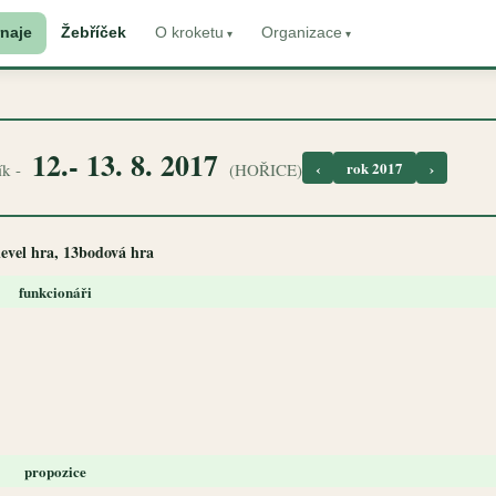
naje
Žebříček
O kroketu
Organizace
12.- 13. 8. 2017
‹
rok 2017
›
ník -
(HOŘICE)
 level hra, 13bodová hra
funkcionáři
propozice