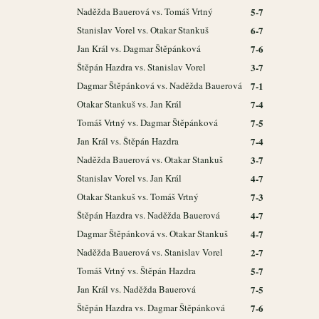
Naděžda Bauerová vs. Tomáš Vrtný
5-7
Stanislav Vorel vs. Otakar Stankuš
6-7
Jan Král vs. Dagmar Štěpánková
7-6
Štěpán Hazdra vs. Stanislav Vorel
3-7
Dagmar Štěpánková vs. Naděžda Bauerová
7-1
Otakar Stankuš vs. Jan Král
7-4
Tomáš Vrtný vs. Dagmar Štěpánková
7-5
Jan Král vs. Štěpán Hazdra
7-4
Naděžda Bauerová vs. Otakar Stankuš
3-7
Stanislav Vorel vs. Jan Král
4-7
Otakar Stankuš vs. Tomáš Vrtný
7-3
Štěpán Hazdra vs. Naděžda Bauerová
4-7
Dagmar Štěpánková vs. Otakar Stankuš
4-7
Naděžda Bauerová vs. Stanislav Vorel
2-7
Tomáš Vrtný vs. Štěpán Hazdra
5-7
Jan Král vs. Naděžda Bauerová
7-5
Štěpán Hazdra vs. Dagmar Štěpánková
7-6