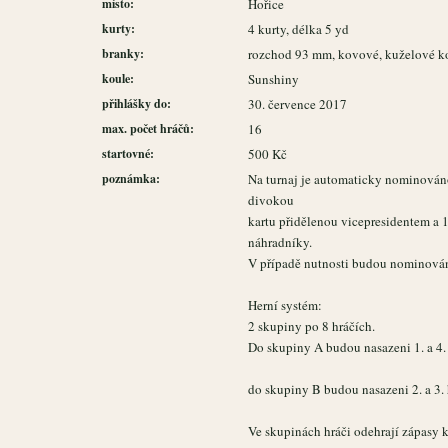
místo:
Hořice
kurty:
4 kurty, délka 5 yd
branky:
rozchod 93 mm, kovové, kuželové k
koule:
Sunshiny
přihlášky do:
30. července 2017
max. počet hráčů:
16
startovné:
500 Kč
poznámka:
Na turnaj je automaticky nominováno 
divokou
kartu přidělenou vicepresidentem 
náhradníky.
V případě nutnosti budou nominováni
Herní systém:
2 skupiny po 8 hráčích.
Do skupiny A budou nasazeni 1. a 4. h
do skupiny B budou nasazeni 2. a 3. 
Ve skupinách hráči odehrají zápasy k