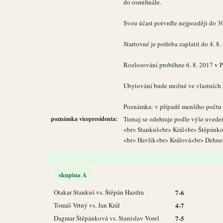
do osmifinále.
Svou účast potvrďte nejpozději do 3
Startovné je potřeba zaplatit do 4. 8
Rozlosování proběhne 6. 8. 2017 v P
Ubytování bude možné ve vlastních s
Poznámka: v případě menšího počtu ú
poznámka vicepresidenta:
Turnaj se odehraje podle výše uvede
<br> Stankuš<br> Král<br> Štěpánk
<br> Havlík<br> Králová<br> Dehne
skupina A
Otakar Stankuš vs. Štěpán Hazdra
7-6
Tomáš Vrtný vs. Jan Král
4-7
Dagmar Štěpánková vs. Stanislav Vorel
7-5