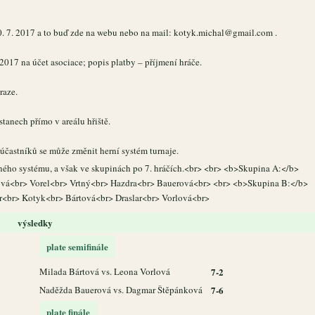
0. 7. 2017 a to buď zde na webu nebo na mail: kotyk.michal@gmail.com .
. 2017 na účet asociace; popis platby – příjmení hráče.
raze.
tanech přímo v areálu hřiště.
častníků se může změnit herní systém turnaje.
ného systému, a však ve skupinách po 7. hráčích.<br> <br> <b>Skupina A:</b>
ová<br> Vorel<br> Vrtný<br> Hazdra<br> Bauerová<br> <br> <b>Skupina B:</b>
r<br> Kotyk<br> Bártová<br> Draslar<br> Vorlová<br>
výsledky
plate semifinále
Milada Bártová vs. Leona Vorlová
7-2
Naděžda Bauerová vs. Dagmar Štěpánková
7-6
plate finále