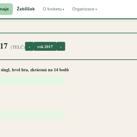
naje
Žebříček
O kroketu
Organizace
017
‹
rok 2017
›
(TELČ)
 singl, level hra, zkrácená na 14 bodů