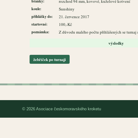
branky:
rozchod 94 mm, kovové, kuželové kotvení
koule:
Sunshiny
přihlášky do:
21. července 2017
startovné:
100,-Kč
poznámka:
Z důvodu malého počtu přihlášených se turnaj
výsledky
žebříček po turnaji
© 2026 Asociace českomoravského kroketu