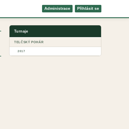
Administrace
Přihlásit se
Turnaje
TELČSKÝ POHÁR
2017