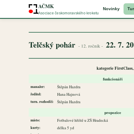
AČMK
Novinky
Tur
Asociace českomoravského kroketu
Telčský pohár
22. 7. 2
- 12. ročník -
kategorie FirstClass,
funkcionáři
manažer:
Štěpán Hazdra
ředitel:
Hana Hajnová
turn. rozhodčí:
Štěpán Hazdra
propozice
místo:
Fotbalové hřiště u ZŠ Hradecká
kurty:
délka 5 yd