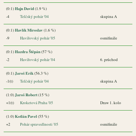
Hajn David
(0:1)
(1.9 %)
-4
Telčský pohár '04
skupina A
Havlík Miroslav
(0:1)
(1.6 %)
-9
Havířovský pohár '05
osmifinále
Hazdra Štěpán
(0:1)
(57 %)
-2
Havířovský pohár '04
6. průchod
Jaroš Erik
(0:1)
(56.3 %)
-1(t)
Telčský pohár '04
skupina A
Jaroš Robert
(1:0)
(15 %)
+1(t)
Kroketová Praha '05
Draw 1. kolo
Kotlán Pavel
(1:0)
(55 %)
+2
Pohár spravedlnosti '05
osmifinále