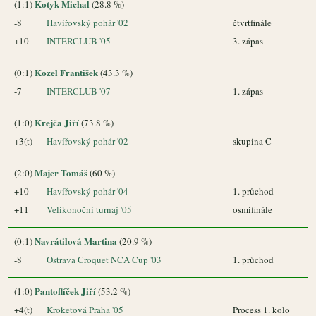
Kotyk Michal
(1:1)
(28.8 %)
-8
Havířovský pohár '02
čtvrtfinále
+10
INTERCLUB '05
3. zápas
Kozel František
(0:1)
(43.3 %)
-7
INTERCLUB '07
1. zápas
Krejča Jiří
(1:0)
(73.8 %)
+3(t)
Havířovský pohár '02
skupina C
Majer Tomáš
(2:0)
(60 %)
+10
Havířovský pohár '04
1. průchod
+11
Velikonoční turnaj '05
osmifinále
Navrátilová Martina
(0:1)
(20.9 %)
-8
Ostrava Croquet NCA Cup '03
1. průchod
Pantoflíček Jiří
(1:0)
(53.2 %)
+4(t)
Kroketová Praha '05
Process 1. kolo