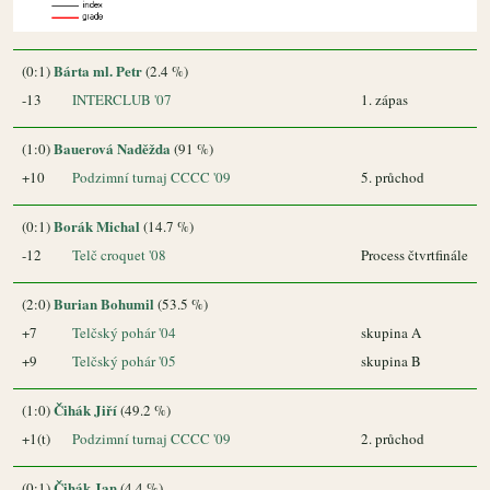
Bárta ml. Petr
(0:1)
(2.4 %)
-13
INTERCLUB '07
1. zápas
Bauerová Naděžda
(1:0)
(91 %)
+10
Podzimní turnaj CCCC '09
5. průchod
Borák Michal
(0:1)
(14.7 %)
-12
Telč croquet '08
Process čtvrtfinále
Burian Bohumil
(2:0)
(53.5 %)
+7
Telčský pohár '04
skupina A
+9
Telčský pohár '05
skupina B
Čihák Jiří
(1:0)
(49.2 %)
+1(t)
Podzimní turnaj CCCC '09
2. průchod
Čihák Jan
(0:1)
(4.4 %)