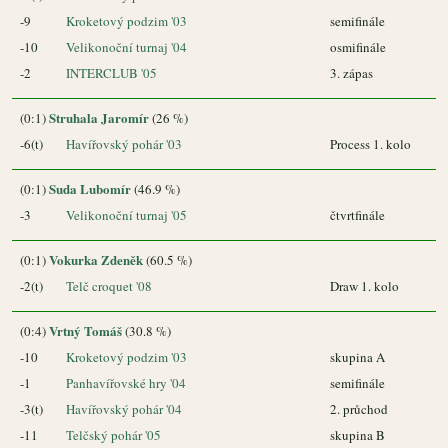
-9
Kroketový podzim '03
semifinále
-10
Velikonoční turnaj '04
osmifinále
-2
INTERCLUB '05
3. zápas
Struhala Jaromír
(0:1)
(26 %)
-6(t)
Havířovský pohár '03
Process 1. kolo
Suda Lubomír
(0:1)
(46.9 %)
-3
Velikonoční turnaj '05
čtvrtfinále
Vokurka Zdeněk
(0:1)
(60.5 %)
-2(t)
Telč croquet '08
Draw 1. kolo
Vrtný Tomáš
(0:4)
(30.8 %)
-10
Kroketový podzim '03
skupina A
-1
Panhavířovské hry '04
semifinále
-3(t)
Havířovský pohár '04
2. průchod
-11
Telčský pohár '05
skupina B