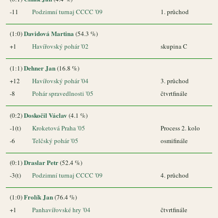
-11
Podzimní turnaj CCCC '09
1. průchod
Davidová Martina
(1:0)
(54.3 %)
+1
Havířovský pohár '02
skupina C
Dehner Jan
(1:1)
(16.8 %)
+12
Havířovský pohár '04
3. průchod
-8
Pohár spravedlnosti '05
čtvrtfinále
Doskočil Václav
(0:2)
(4.1 %)
-1(t)
Kroketová Praha '05
Process 2. kolo
-6
Telčský pohár '05
osmifinále
Draslar Petr
(0:1)
(52.4 %)
-3(t)
Podzimní turnaj CCCC '09
4. průchod
Frolík Jan
(1:0)
(76.4 %)
+1
Panhavířovské hry '04
čtvrtfinále