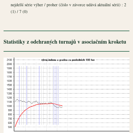
nejdelší série výher / proher (číslo v závorce udává aktuální sérii) : 2
(1) / 7 (0)
Statistiky z odehraných turnajů v asociačním kroketu