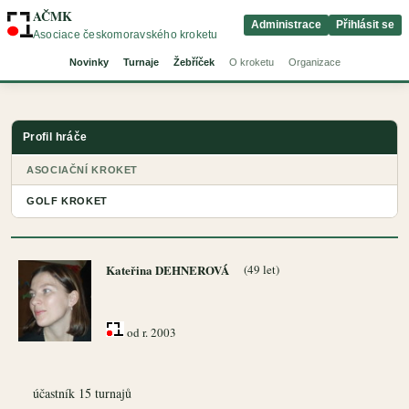
AČMK
Administrace
Přihlásit se
Asociace českomoravského kroketu
Novinky
Turnaje
Žebříček
O kroketu
Organizace
Profil hráče
ASOCIAČNÍ KROKET
GOLF KROKET
Kateřina DEHNEROVÁ
(49 let)
od r. 2003
účastník 15 turnajů