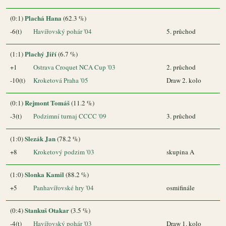
Plachá Hana
(0:1)
(62.3 %)
-6(t)
Havířovský pohár '04
5. průchod
Plachý Jiří
(1:1)
(6.7 %)
+1
Ostrava Croquet NCA Cup '03
2. průchod
-10(t)
Kroketová Praha '05
Draw 2. kolo
Rejmont Tomáš
(0:1)
(11.2 %)
-3(t)
Podzimní turnaj CCCC '09
3. průchod
Slezák Jan
(1:0)
(78.2 %)
+8
Kroketový podzim '03
skupina A
Slonka Kamil
(1:0)
(88.2 %)
+5
Panhavířovské hry '04
osmifinále
Stankuš Otakar
(0:4)
(3.5 %)
-4(t)
Havířovský pohár '03
Draw 1. kolo