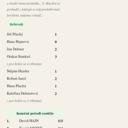
o druhé místo prohrála... Š. Hazdra se
probudil z letargie a svůj poslední mač,
byť těsně, nakonec vyhrál...
tiebreak
Jiří Plachý
1
Hana Hajnová
0
Jan Dehner
2
Otakar Stankuš
3
( pro hráče se 4 výhrami)
Štěpán Hazdra
1
Robert Jaroš
2
Hana Plachá
1
Kateřina Dehnerová
2
( pro hráče se 3 výhrami)
konečné pořadí soutěže
1.
David HAJN
5/5