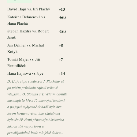
David Hajn vs. Jiří Plachý
+13
Kateřina Dehnerová vs.
-6(t)
Hana Plachá
Štěpán Hazdra vs. Robert
-1(t)
Jaroš
Jan Dehner vs. Michal
+8
Kotyk
Tomáš Majer vs. Jiří
+7
Pantoflíček
Hana Hajnová vs. bye
+14
D. Hajn si po rozdrcení J. Plachého už
po pátém průchodu zajistil celkové
vítězství... O. Stankuš s T. Vrtným odmítli
nastoupit ke hře s 12 uncovými koulemi
a po jejich vzájemné dohodě byla hra
losem kontumována; tato skutečnost
byla téměř všemi přítomnými kvitována
jako hrubě nesportovní a
pravděpodobně bude mít ještě dohru...