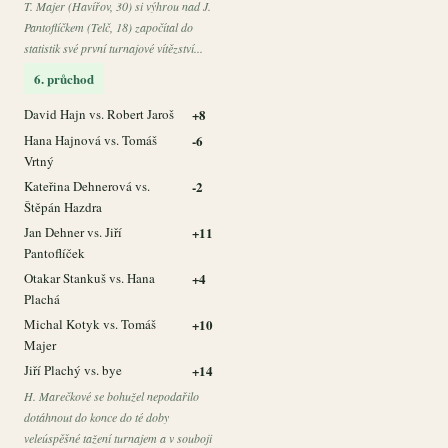
T. Majer (Havířov, 30) si výhrou nad J.
Pantoflíčkem (Telč, 18) započítal do
statistik své první turnajové vítězství...
6. průchod
David Hajn vs. Robert Jaroš
+8
Hana Hajnová vs. Tomáš
-6
Vrtný
Kateřina Dehnerová vs.
-2
Štěpán Hazdra
Jan Dehner vs. Jiří
+11
Pantoflíček
Otakar Stankuš vs. Hana
+4
Plachá
Michal Kotyk vs. Tomáš
+10
Majer
Jiří Plachý vs. bye
+14
H. Marečkové se bohužel nepodařilo
dotáhnout do konce do té doby
veleúspěšné tažení turnajem a v souboji