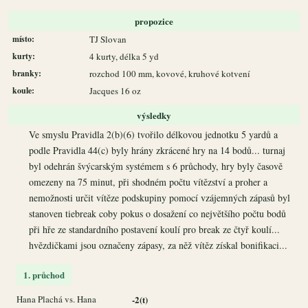
propozice
místo:
TJ Slovan
kurty:
4 kurty, délka 5 yd
branky:
rozchod 100 mm, kovové, kruhové kotvení
koule:
Jacques 16 oz
výsledky
Ve smyslu Pravidla 2(b)(6) tvořilo délkovou jednotku 5 yardů a
podle Pravidla 44(c) byly hrány zkrácené hry na 14 bodů... turnaj
byl odehrán švýcarským systémem s 6 průchody, hry byly časově
omezeny na 75 minut, při shodném počtu vítězství a proher a
nemožnosti určit vítěze podskupiny pomocí vzájemných zápasů byl
stanoven tiebreak coby pokus o dosažení co největšího počtu bodů
při hře ze standardního postavení koulí pro break ze čtyř koulí...
hvězdičkami jsou označeny zápasy, za něž vítěz získal bonifikaci...
1. průchod
Hana Plachá vs. Hana
-2(t)