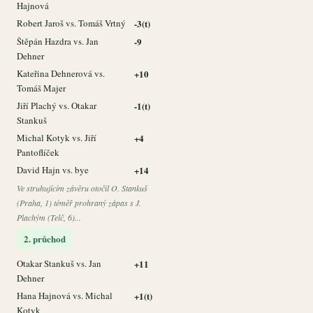
Hajnová
Robert Jaroš vs. Tomáš Vrtný
-3(t)
Štěpán Hazdra vs. Jan
-9
Dehner
Kateřina Dehnerová vs.
+10
Tomáš Majer
Jiří Plachý vs. Otakar
-1(t)
Stankuš
Michal Kotyk vs. Jiří
+4
Pantoflíček
David Hajn vs. bye
+14
Ve struhujícím závěru otočil O. Stankuš
(Praha, 1) téměř prohraný zápas s J.
Plachým (Telč, 6)...
2. průchod
Otakar Stankuš vs. Jan
+11
Dehner
Hana Hajnová vs. Michal
+1(t)
Kotyk