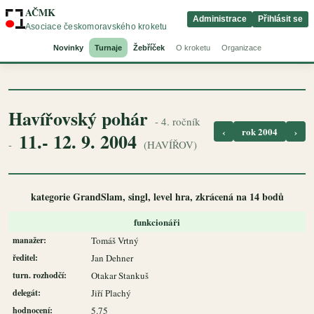
AČMK
Administrace
Přihlásit se
Asociace českomoravského kroketu
Novinky
Turnaje
Žebříček
O kroketu
Organizace
Havířovský pohár
- 4. ročník
‹
rok 2004
›
11.- 12. 9. 2004
-
(HAVÍŘOV)
kategorie GrandSlam, singl, level hra, zkrácená na 14 bodů
funkcionáři
manažer:
Tomáš Vrtný
ředitel:
Jan Dehner
turn. rozhodčí:
Otakar Stankuš
delegát:
Jiří Plachý
hodnocení:
5.75