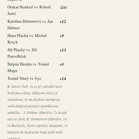
Otakar Stankuš vs. Robert
-2(t)
Jaroš
Kateřina Dehnerová vs. Jan
+12
Dehner
Hana Plachá vs. Michal
+9
Kotyk
Jiří Plachý vs. Jiří
+13
Pantoflíček
Štěpán Hazdra vs. Tomáš
+5
Majer
Tomáš Vrtný vs. bye
+14
R. Jaroš (Telč, 4) se již zabydlel mezi
hráčskou elitou, důkazem čehož je
skutečnost, že na druhém turnaji po
sobě dokázal porazit republikovou
jedničku... J. Dehner (Havířov, 7) dostal
od své choti, K. Dehnerové (Havířov, 14,
ex Burková), herní výprask; doufejme, že
alespoň do budoucna bude ještě smět
vyhrávat...