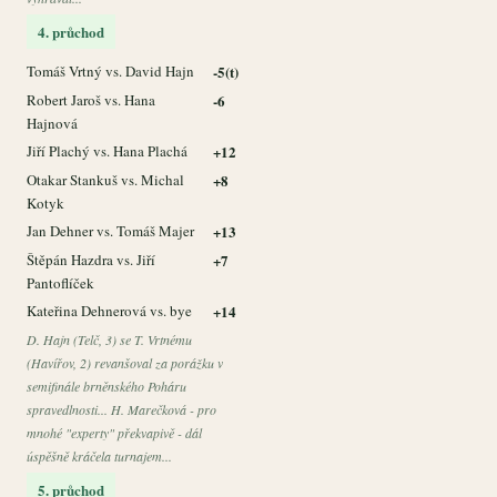
4. průchod
Tomáš Vrtný vs. David Hajn
-5(t)
Robert Jaroš vs. Hana
-6
Hajnová
Jiří Plachý vs. Hana Plachá
+12
Otakar Stankuš vs. Michal
+8
Kotyk
Jan Dehner vs. Tomáš Majer
+13
Štěpán Hazdra vs. Jiří
+7
Pantoflíček
Kateřina Dehnerová vs. bye
+14
D. Hajn (Telč, 3) se T. Vrtnému
(Havířov, 2) revanšoval za porážku v
semifinále brněnského Poháru
spravedlnosti... H. Marečková - pro
mnohé "experty" překvapivě - dál
úspěšně kráčela turnajem...
5. průchod