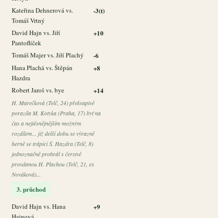
Kateřina Dehnerová vs.
-3(t)
Tomáš Vrtný
David Hajn vs. Jiří
+10
Pantoflíček
Tomáš Majer vs. Jiří Plachý
-6
Hana Plachá vs. Štěpán
+8
Hazdra
Robert Jaroš vs. bye
+14
H. Marečková (Telč, 24) překvapivě
porazila M. Kotyka (Praha, 17) byť na
čas a nejtěsnějnějším možným
rozdílem... již delší dobu se výrazně
herně se trápící Š. Hazdra (Telč, 8)
jednoznačně prohrál s čerstvě
provdanou H. Plachou (Telč, 21, ex
Nováková)...
3. průchod
David Hajn vs. Hana
+9
Hajnová