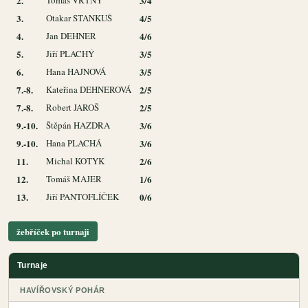
2.
Tomáš VRTNÝ
3/4
3.
Otakar STANKUŠ
4/5
4.
Jan DEHNER
4/6
5.
Jiří PLACHÝ
3/5
6.
Hana HAJNOVÁ
3/5
7.-8.
Kateřina DEHNEROVÁ
2/5
7.-8.
Robert JAROŠ
2/5
9.-10.
Štěpán HAZDRA
3/6
9.-10.
Hana PLACHÁ
3/6
11.
Michal KOTYK
2/6
12.
Tomáš MAJER
1/6
13.
Jiří PANTOFLÍČEK
0/6
žebříček po turnaji
Turnaje
HAVÍŘOVSKÝ POHÁR