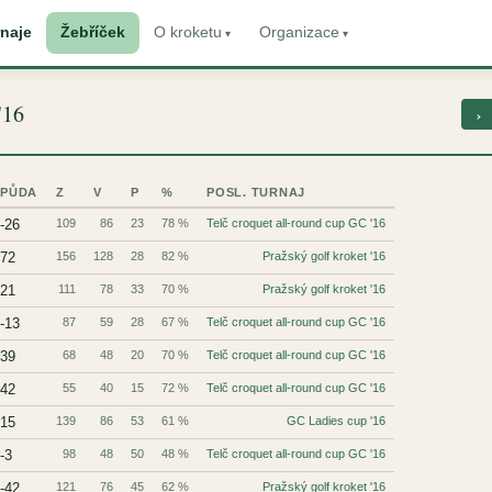
naje
Žebříček
O kroketu
Organizace
'16
›
PŮDA
Z
V
P
%
POSL. TURNAJ
-26
109
86
23
78 %
Telč croquet all-round cup GC '16
72
156
128
28
82 %
Pražský golf kroket '16
21
111
78
33
70 %
Pražský golf kroket '16
-13
87
59
28
67 %
Telč croquet all-round cup GC '16
39
68
48
20
70 %
Telč croquet all-round cup GC '16
42
55
40
15
72 %
Telč croquet all-round cup GC '16
15
139
86
53
61 %
GC Ladies cup '16
-3
98
48
50
48 %
Telč croquet all-round cup GC '16
-42
121
76
45
62 %
Pražský golf kroket '16