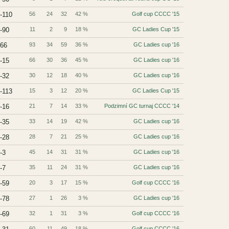
-110
56
24
32
42 %
Golf cup CCCC '15
-90
11
2
9
18 %
GC Ladies Cup '15
66
93
34
59
36 %
GC Ladies cup '16
-15
66
30
36
45 %
GC Ladies cup '16
-32
30
12
18
40 %
GC Ladies cup '16
-113
15
3
12
20 %
GC Ladies Cup '15
-16
21
7
14
33 %
Podzimní GC turnaj CCCC '14
-35
33
14
19
42 %
GC Ladies cup '16
-28
28
7
21
25 %
GC Ladies cup '16
-3
45
14
31
31 %
GC Ladies cup '16
-7
35
11
24
31 %
GC Ladies cup '16
-59
20
3
17
15 %
Golf cup CCCC '16
-78
27
1
26
3 %
GC Ladies cup '16
-69
32
1
31
3 %
Golf cup CCCC '16
60
11
49
18 %
Golf cup CCCC '16