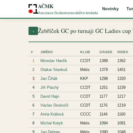
AČMK
Novinky
Tur
Asociace českomoravského kroketu
Žebříček GC po turnaji GC Ladies cup 
‹
#
JMÉNO
KLUB
GRADE
INDEX
1
Miroslav Havlík
CCDT
1388
1362
2
Otakar Stankuš
Métis
1379
1451
3
Jan Čihák
KKP
1298
1320
4
Jiří Plachý
CCDT
1251
1239
5
David Hajn
CCDT
1177
1217
6
Václav Doskočil
CCDT
1176
1219
7
Anna Králová
CCCC
1144
1160
8
Michal Kotyk
Métis
1094
1091
9
Jan Dehner
Métis
1090
1048