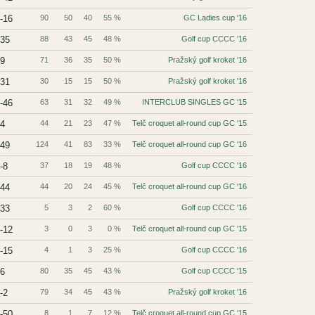
-16
90
50
40
55 %
GC Ladies cup '16
35
88
43
45
48 %
Golf cup CCCC '16
9
71
36
35
50 %
Pražský golf kroket '16
31
30
15
15
50 %
Pražský golf kroket '16
-46
63
31
32
49 %
INTERCLUB SINGLES GC '15
4
44
21
23
47 %
Telč croquet all-round cup GC '15
49
124
41
83
33 %
Telč croquet all-round cup GC '16
-8
37
18
19
48 %
Golf cup CCCC '16
44
44
20
24
45 %
Telč croquet all-round cup GC '16
33
5
3
2
60 %
Golf cup CCCC '16
-12
3
0
3
0 %
Telč croquet all-round cup GC '15
-15
4
1
3
25 %
Golf cup CCCC '16
6
80
35
45
43 %
Golf cup CCCC '15
-2
79
34
45
43 %
Pražský golf kroket '16
-50
8
1
7
12 %
Telč croquet all-round cup GC '15