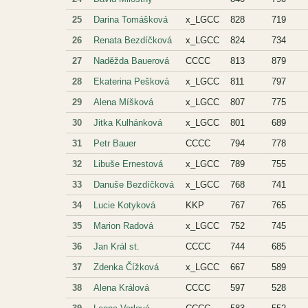
25
Darina Tomášková
x_LGCC
828
719
26
Renata Bezdíčková
x_LGCC
824
734
27
Naděžda Bauerová
CCCC
813
879
28
Ekaterina Pešková
x_LGCC
811
797
29
Alena Míšková
x_LGCC
807
775
30
Jitka Kulhánková
x_LGCC
801
689
31
Petr Bauer
CCCC
794
778
32
Libuše Ernestová
x_LGCC
789
755
33
Danuše Bezdíčková
x_LGCC
768
741
34
Lucie Kotyková
KKP
767
765
35
Marion Radová
x_LGCC
752
745
36
Jan Král st.
CCCC
744
685
37
Zdenka Čížková
x_LGCC
667
589
38
Alena Králová
CCCC
597
528