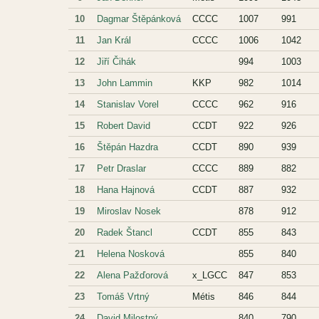
10
Dagmar Štěpánková
CCCC
1007
991
11
Jan Král
CCCC
1006
1042
12
Jiří Čihák
994
1003
13
John Lammin
KKP
982
1014
14
Stanislav Vorel
CCCC
962
916
15
Robert David
CCDT
922
926
16
Štěpán Hazdra
CCDT
890
939
17
Petr Draslar
CCCC
889
882
18
Hana Hajnová
CCDT
887
932
19
Miroslav Nosek
878
912
20
Radek Štancl
CCDT
855
843
21
Helena Nosková
855
840
22
Alena Pažďorová
x_LGCC
847
853
23
Tomáš Vrtný
Métis
846
844
24
David Milostný
840
790