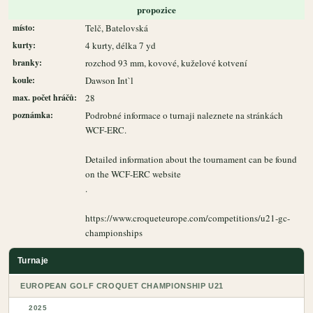
propozice
místo:
Telč, Batelovská
kurty:
4 kurty, délka 7 yd
branky:
rozchod 93 mm, kovové, kuželové kotvení
koule:
Dawson Int`l
max. počet hráčů:
28
poznámka:
Podrobné informace o turnaji naleznete na stránkách
WCF-ERC.
Detailed information about the tournament can be found
on the WCF-ERC website
.
https://www.croqueteurope.com/competitions/u21-gc-
championships
Turnaje
EUROPEAN GOLF CROQUET CHAMPIONSHIP U21
2025