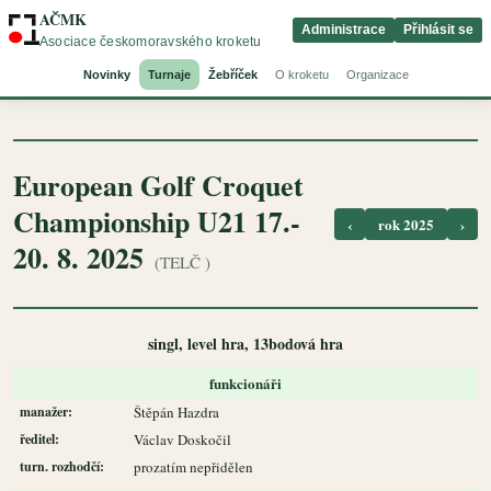
AČMK
Administrace
Přihlásit se
Asociace českomoravského kroketu
Novinky
Turnaje
Žebříček
O kroketu
Organizace
European Golf Croquet
Championship U21 17.-
‹
rok 2025
›
20. 8. 2025
(TELČ )
singl, level hra, 13bodová hra
funkcionáři
manažer:
Štěpán Hazdra
ředitel:
Václav Doskočil
turn. rozhodčí:
prozatím nepřidělen