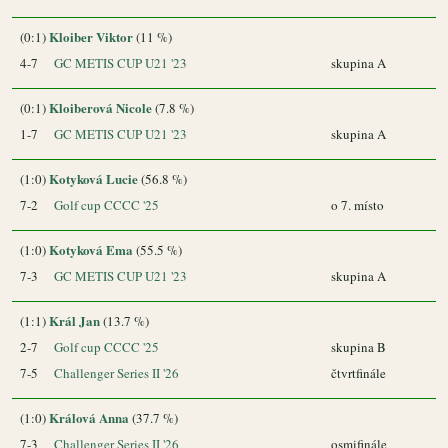
Kloiber Viktor
(0:1)
(11 %)
4-7
GC METIS CUP U21 '23
skupina A
Kloiberová Nicole
(0:1)
(7.8 %)
1-7
GC METIS CUP U21 '23
skupina A
Kotyková Lucie
(1:0)
(56.8 %)
7-2
Golf cup CCCC '25
o 7. místo
Kotyková Ema
(1:0)
(55.5 %)
7-3
GC METIS CUP U21 '23
skupina A
Král Jan
(1:1)
(13.7 %)
2-7
Golf cup CCCC '25
skupina B
7-5
Challenger Series II '26
čtvrtfinále
Králová Anna
(1:0)
(37.7 %)
7-3
Challenger Series II '26
osmifinále