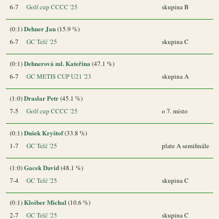
6-7
Golf cup CCCC '25
skupina B
Dehner Jan
(0:1)
(15.9 %)
6-7
GC Telč '25
skupina C
Dehnerová ml. Kateřina
(0:1)
(47.1 %)
6-7
GC METIS CUP U21 '23
skupina A
Draslar Petr
(1:0)
(45.1 %)
7-5
Golf cup CCCC '25
o 7. místo
Dušek Kryštof
(0:1)
(33.8 %)
1-7
GC Telč '25
plate A semifinále
Gacek David
(1:0)
(48.1 %)
7-4
GC Telč '25
skupina C
Kloiber Michal
(0:1)
(10.6 %)
2-7
GC Telč '25
skupina C