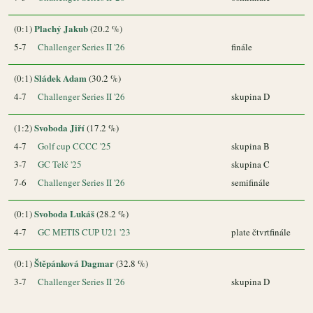
Plachý Jakub
(0:1)
(20.2 %)
5-7
Challenger Series II '26
finále
Sládek Adam
(0:1)
(30.2 %)
4-7
Challenger Series II '26
skupina D
Svoboda Jiří
(1:2)
(17.2 %)
4-7
Golf cup CCCC '25
skupina B
3-7
GC Telč '25
skupina C
7-6
Challenger Series II '26
semifinále
Svoboda Lukáš
(0:1)
(28.2 %)
4-7
GC METIS CUP U21 '23
plate čtvrtfinále
Štěpánková Dagmar
(0:1)
(32.8 %)
3-7
Challenger Series II '26
skupina D