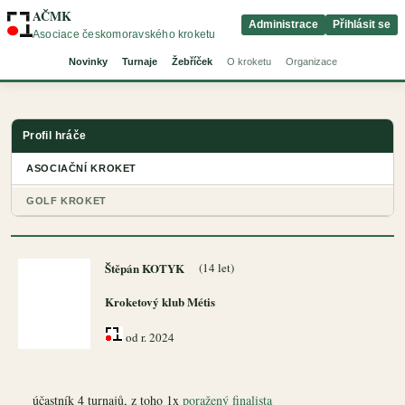
AČMK
Administrace
Přihlásit se
Asociace českomoravského kroketu
Novinky
Turnaje
Žebříček
O kroketu
Organizace
Profil hráče
ASOCIAČNÍ KROKET
GOLF KROKET
Štěpán KOTYK
(14 let)
Kroketový klub Métis
od r. 2024
účastník 4 turnajů, z toho 1x
poražený finalista