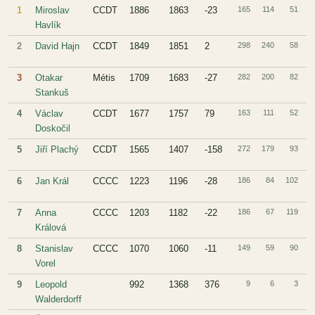
1
Miroslav
CCDT
1886
1863
-23
165
114
51
6
Havlík
2
David Hajn
CCDT
1849
1851
2
298
240
58
8
3
Otakar
Métis
1709
1683
-27
282
200
82
7
Stankuš
4
Václav
CCDT
1677
1757
79
163
111
52
6
Doskočil
5
Jiří Plachý
CCDT
1565
1407
-158
272
179
93
6
6
Jan Král
CCCC
1223
1196
-28
186
84
102
4
7
Anna
CCCC
1203
1182
-22
186
67
119
3
Králová
8
Stanislav
CCCC
1070
1060
-11
149
59
90
3
Vorel
9
Leopold
992
1368
376
9
6
3
6
Walderdorff