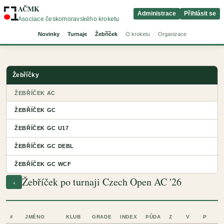
AČMK
Administrace
Přihlásit se
Asociace českomoravského kroketu
Novinky
Turnaje
Žebříček
O kroketu
Organizace
Žebříčky
ŽEBŘÍČEK AC
ŽEBŘÍČEK GC
ŽEBŘÍČEK GC U17
ŽEBŘÍČEK GC DEBL
ŽEBŘÍČEK GC WCF
Žebříček po turnaji Czech Open AC '26
‹
#
JMÉNO
KLUB
GRADE
INDEX
PŮDA
Z
V
P