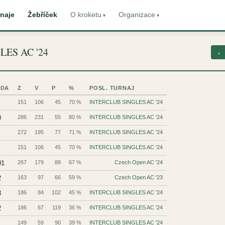
naje
Žebříček
O kroketu
Organizace
GLES AC '24
›
ŮDA
Z
V
P
%
POSL. TURNAJ
151
106
45
70 %
INTERCLUB SINGLES AC '24
0
286
231
55
80 %
INTERCLUB SINGLES AC '24
272
195
77
71 %
INTERCLUB SINGLES AC '24
151
106
45
70 %
INTERCLUB SINGLES AC '24
01
267
179
88
67 %
Czech Open AC '24
2
163
97
66
59 %
Czech Open AC '23
8
186
84
102
45 %
INTERCLUB SINGLES AC '24
2
186
67
119
36 %
INTERCLUB SINGLES AC '24
1
149
59
90
39 %
INTERCLUB SINGLES AC '24