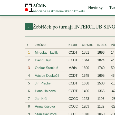
AČMK
Novinky
Tur
Asociace českomoravského kroketu
Žebříček po turnaji INTERCLUB SIN
‹
#
JMÉNO
KLUB
GRADE
INDEX
P
1
Miroslav Havlík
CCDT
1881
1896
14
2
David Hajn
CCDT
1844
1824
-2
3
Otakar Stankuš
Métis
1690
1740
50
4
Václav Doskočil
CCDT
1648
1695
46
5
Jiří Plachý
CCDT
1638
1538
-1
6
Hana Hajnová
CCDT
1406
1365
-4
7
Jan Král
CCCC
1223
1196
-2
8
Anna Králová
CCCC
1203
1182
-2
9
Stanislav Vorel
CCCC
1070
1060
-1