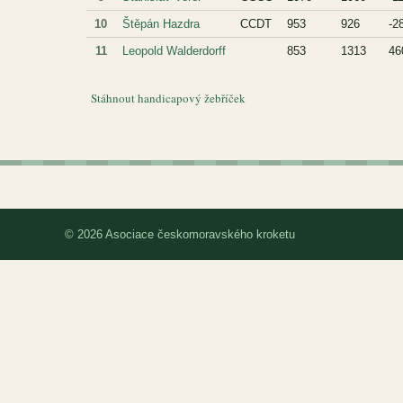
10
Štěpán Hazdra
CCDT
953
926
-2
11
Leopold Walderdorff
853
1313
46
Stáhnout handicapový žebříček
© 2026 Asociace českomoravského kroketu