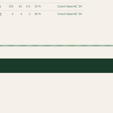
8
252
81
171
32 %
Czech Open AC '24
0
6
4
2
66 %
Czech Open AC '24