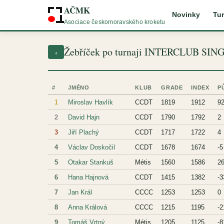
AČMK
Novinky
Tur
Asociace českomoravského kroketu
Žebříček po turnaji INTERCLUB SIN
‹
#
JMÉNO
KLUB
GRADE
INDEX
P
1
Miroslav Havlík
CCDT
1819
1912
9
2
David Hajn
CCDT
1790
1792
2
3
Jiří Plachý
CCDT
1717
1722
4
4
Václav Doskočil
CCDT
1678
1674
-5
5
Otakar Stankuš
Métis
1560
1586
2
6
Hana Hajnová
CCDT
1415
1382
-3
7
Jan Král
CCCC
1253
1253
0
8
Anna Králová
CCCC
1215
1195
-2
9
Tomáš Vrtný
Métis
1205
1125
-8