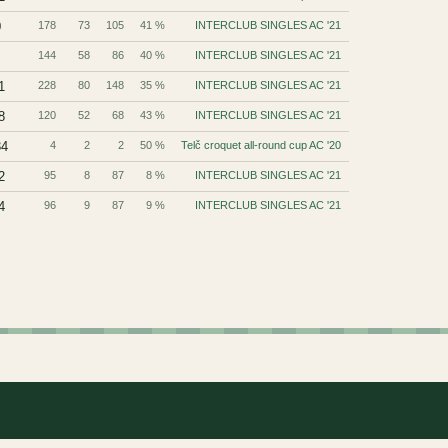
0
178
73
105
41 %
INTERCLUB SINGLES AC '21
144
58
86
40 %
INTERCLUB SINGLES AC '21
1
228
80
148
35 %
INTERCLUB SINGLES AC '21
8
120
52
68
43 %
INTERCLUB SINGLES AC '21
34
4
2
2
50 %
Telč croquet all-round cup AC '20
2
95
8
87
8 %
INTERCLUB SINGLES AC '21
4
96
9
87
9 %
INTERCLUB SINGLES AC '21