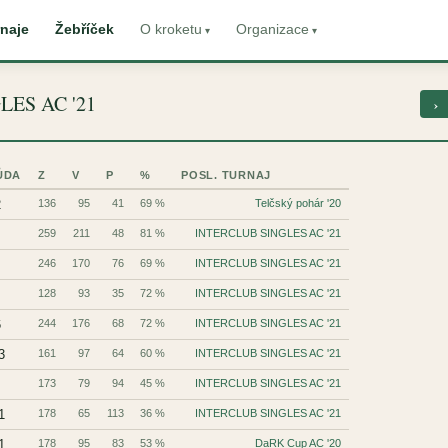
naje
Žebříček
O kroketu
Organizace
GLES AC '21
›
ŮDA
Z
V
P
%
POSL. TURNAJ
2
136
95
41
69 %
Telčský pohár '20
259
211
48
81 %
INTERCLUB SINGLES AC '21
246
170
76
69 %
INTERCLUB SINGLES AC '21
128
93
35
72 %
INTERCLUB SINGLES AC '21
6
244
176
68
72 %
INTERCLUB SINGLES AC '21
3
161
97
64
60 %
INTERCLUB SINGLES AC '21
173
79
94
45 %
INTERCLUB SINGLES AC '21
1
178
65
113
36 %
INTERCLUB SINGLES AC '21
1
178
95
83
53 %
DaRK Cup AC '20