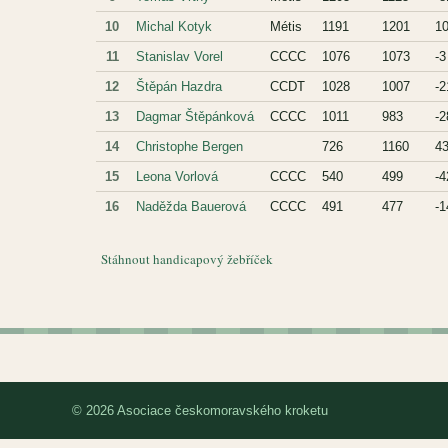
10
Michal Kotyk
Métis
1191
1201
1
11
Stanislav Vorel
CCCC
1076
1073
-3
12
Štěpán Hazdra
CCDT
1028
1007
-2
13
Dagmar Štěpánková
CCCC
1011
983
-2
14
Christophe Bergen
726
1160
4
15
Leona Vorlová
CCCC
540
499
-4
16
Naděžda Bauerová
CCCC
491
477
-1
Stáhnout handicapový žebříček
© 2026 Asociace českomoravského kroketu