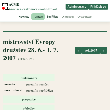
AČMK
Administrace
Přihlásit se
Asociace českomoravského kroketu
Novinky
Turnaje
Žebříček
O kroketu
Organizace
mistrovství Evropy
družstev 28. 6.- 1. 7.
‹
rok 2007
›
2007
(JERSEY)
funkcionáři
manažer:
prozatím neurčen
turn. rozhodčí:
prozatím nepřidělen
propozice
výsledky