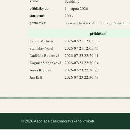
koule:
Sunshiny
přihlášky do:
14. srpna 2026
startovné:
200.-
poznámka:
presence hráčů v 9.00 hod a zahájení turn
přihlášení
Leona Vorlová
2026-07-21 12:05:30
Stanislav Vorel
2026-07-21 12:05:45
Naděžda Bauerová
2026-07-23 22:29:41
Dagmar Štěpánková
2026-07-23 22:30:04
Anna Králová
2026-07-23 22:30:20
Jan Král
2026-07-23 22:30:49
© 2026 Asociace českomoravského kroketu