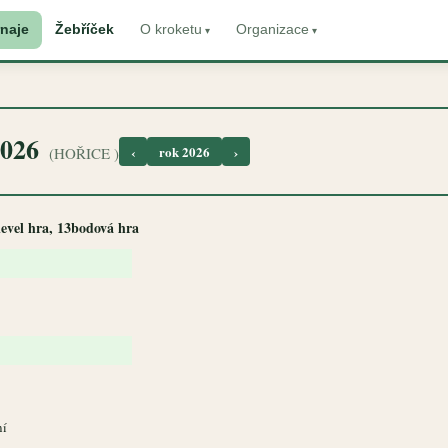
naje
Žebříček
O kroketu
Organizace
2026
‹
rok 2026
›
(HOŘICE )
 level hra, 13bodová hra
ní