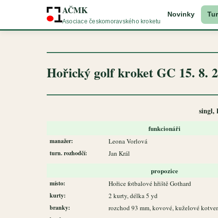
AČMK
Novinky
Tur
Asociace českomoravského kroketu
Hořický golf kroket GC 15. 8. 
singl,
funkcionáři
manažer:
Leona Vorlová
turn. rozhodčí:
Jan Král
propozice
místo:
Hořice fotbalové hřiště Gothard
kurty:
2 kurty, délka 5 yd
branky:
rozchod 93 mm, kovové, kuželové kotve