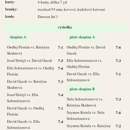
kurty:
4 kurty, délka 7 yd
branky:
rozchod 93 mm, kovové, kuželové kotvení
koule:
Dawson Int`l
výsledky
skupina A
plate skupina A
Ondřej Florián vs. Kristýna
7-1
Ondřej Florián vs. David
7-6
Skuhrová
Gacek
Josef Dolejš vs. David Gacek
7-5
Ella Schweitzerová vs.
7-3
Ondřej Florián
Ella Schweitzerová vs. Ondřej
7-6
David Gacek vs. Ella
7-1
Florián
Schweitzerová
David Gacek vs. Kristýna
7-3
Skuhrová
plate skupina B
Josef Dolejš vs. Ella
7-4
Nela Schweitzerová vs.
7-3
Schweitzerová
Kristýna Skuhrová
David Gacek vs. Ondřej
7-1
Szymon Kotula vs. Nela
7-6
Florián
Schweitzerová
David Gacek vs. Ella
7-4
Szymon Kotula vs. Kristýna
7-2
Schweitzerová