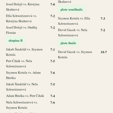
Skuhrová
Josef Dolejš vs. Kristýna
7-0
plate semifinále
Skuhrová
Ella Schweitzerová vs.
7-2
Szymon Kotula vs. Ella
7-3
Kristýna Skuhrová
Schweitzerová
Josef Dolejš vs. Ondřej
7-2
David Gacek vs. Nela
7-2
Florián
Schweitzerová
skupina B
plate finále
Jakub Šindelář vs. Szymon
7-1
David Gacek vs. Szymon
10-7
Kotula
Kotula
Petr Čihák vs. Nela
7-5
Schweitzerová
Szymon Kotula vs. Adam
7-6
Hruška
Jakub Šindelář vs. Nela
7-5
Schweitzerová
Adam Hruška vs. Petr Čihák
7-4
Nela Schweitzerová vs.
7-6
Szymon Kotula