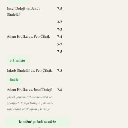
Josef Dolejš vs. Jakub
7-5
Šindelář
3-7
7-3
Adam Hruška vs. Petr Čihák
7-4
5-7
7-5
o 3. místo
Jakub Šindelář vs. Petr Čihák
7-3
finále
Adam Hruška vs. Josef Dolejš
7-6
zbytek zápasu byl kontumován ve
prospěch Josefa Dolejše z důvodu
soupeřova odstoupení z turnaje
konečné pořadí soutěže