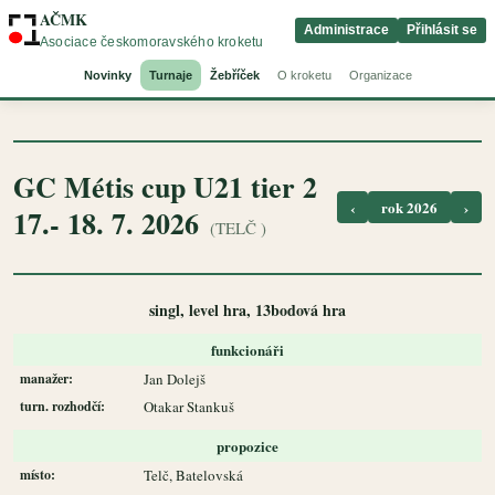
AČMK
Administrace
Přihlásit se
Asociace českomoravského kroketu
Novinky
Turnaje
Žebříček
O kroketu
Organizace
GC Métis cup U21 tier 2
‹
rok 2026
›
17.- 18. 7. 2026
(TELČ )
singl, level hra, 13bodová hra
funkcionáři
manažer:
Jan Dolejš
turn. rozhodčí:
Otakar Stankuš
propozice
místo:
Telč, Batelovská