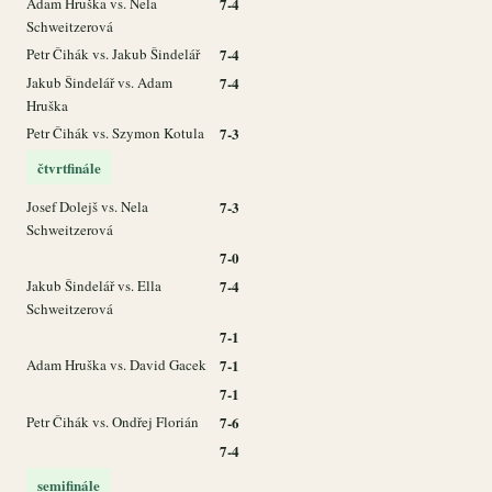
Adam Hruška vs. Nela
7-4
Schweitzerová
Petr Čihák vs. Jakub Šindelář
7-4
Jakub Šindelář vs. Adam
7-4
Hruška
Petr Čihák vs. Szymon Kotula
7-3
čtvrtfinále
Josef Dolejš vs. Nela
7-3
Schweitzerová
7-0
Jakub Šindelář vs. Ella
7-4
Schweitzerová
7-1
Adam Hruška vs. David Gacek
7-1
7-1
Petr Čihák vs. Ondřej Florián
7-6
7-4
semifinále