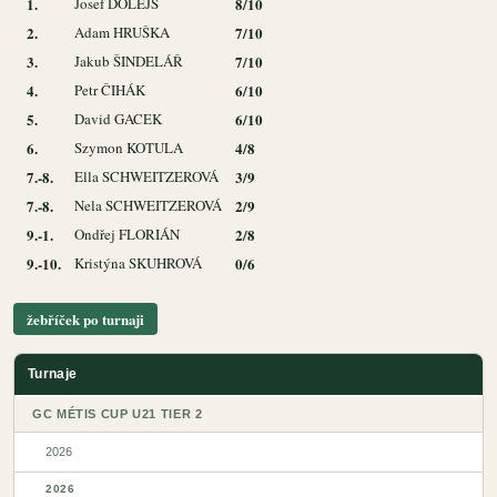
1.
Josef DOLEJŠ
8/10
2.
Adam HRUŠKA
7/10
3.
Jakub ŠINDELÁŘ
7/10
4.
Petr ČIHÁK
6/10
5.
David GACEK
6/10
6.
Szymon KOTULA
4/8
7.-8.
Ella SCHWEITZEROVÁ
3/9
7.-8.
Nela SCHWEITZEROVÁ
2/9
9.-1.
Ondřej FLORIÁN
2/8
9.-10.
Kristýna SKUHROVÁ
0/6
žebříček po turnaji
Turnaje
GC MÉTIS CUP U21 TIER 2
2026
2026