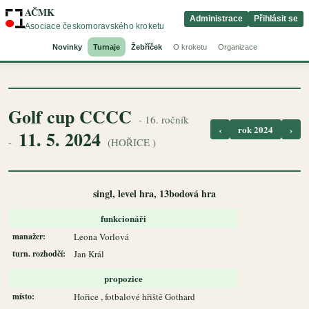
AČMK
Administrace
Přihlásit se
Asociace českomoravského kroketu
Novinky
Turnaje
Žebříček
O kroketu
Organizace
Golf cup CCCC
- 16. ročník
‹
rok 2024
›
11. 5. 2024
-
(HOŘICE )
singl, level hra, 13bodová hra
funkcionáři
manažer:
Leona Vorlová
turn. rozhodčí:
Jan Král
propozice
místo:
Hořice , fotbalové hřiště Gothard