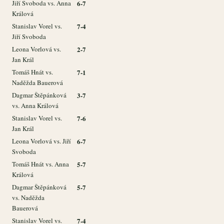
Jiří Svoboda vs. Anna
6-7
Králová
Stanislav Vorel vs.
7-4
Jiří Svoboda
Leona Vorlová vs.
2-7
Jan Král
Tomáš Hnát vs.
7-1
Naděžda Bauerová
Dagmar Štěpánková
3-7
vs. Anna Králová
Stanislav Vorel vs.
7-6
Jan Král
Leona Vorlová vs. Jiří
6-7
Svoboda
Tomáš Hnát vs. Anna
5-7
Králová
Dagmar Štěpánková
5-7
vs. Naděžda
Bauerová
Stanislav Vorel vs.
7-4