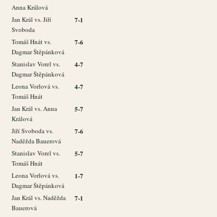
Anna Králová
Jan Král vs. Jiří
7-1
Svoboda
Tomáš Hnát vs.
7-6
Dagmar Štěpánková
Stanislav Vorel vs.
4-7
Dagmar Štěpánková
Leona Vorlová vs.
4-7
Tomáš Hnát
Jan Král vs. Anna
5-7
Králová
Jiří Svoboda vs.
7-6
Naděžda Bauerová
Stanislav Vorel vs.
5-7
Tomáš Hnát
Leona Vorlová vs.
1-7
Dagmar Štěpánková
Jan Král vs. Naděžda
7-1
Bauerová