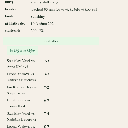
kurty:
2 kurty, délka 7 yd
branky:
rozchod 93 mm, kovové, kuželové kotvení
koule:
Sunshiny
přihlášky do:
10. května 2024
startovné:
200.- Kč
výsledky
každý s každým
Stanislav Vorel vs.
7-3
Anna Králová
Leona Vorlová vs.
3-7
Naděžda Bauerová
Jan Král vs. Dagmar
7-2
Štěpánková
Jiří Svoboda vs.
6-7
Tomáš Hnát
Stanislav Vorel vs.
7-4
Naděžda Bauerová
Leona Vorlová vs.
5-7