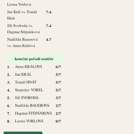
Leona Vorlová
Jan Král vs. Tomáš
7-4
Hnát
Jiří Svoboda vs.
7-4
Dagmar Štěpánková
Naděžda Bauerová
4-7
vs. Anna Králová
konečné pořadí soutěže
1.
Anna KRÁLOVÁ
6/7
2.
Jan KRÁL
5/7
3.
Tomáš HNÁT
5/7
4.
Stanislav VOREL
5/7
5.
Jiří SVOBODA
3/7
6.
Naděžda BAUEROVÁ
2/7
7.
Dagmar ŠTĚPÁNKOVÁ
2/7
8.
Leona VORLOVÁ
0/7