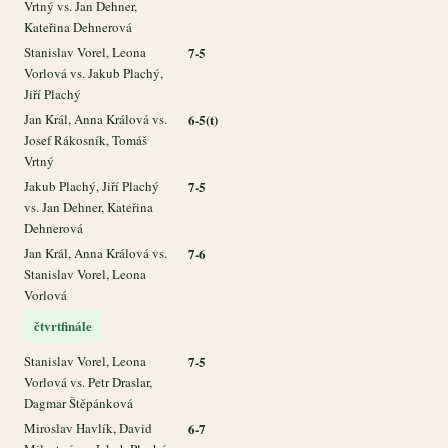
Vrtný vs. Jan Dehner,
Kateřina Dehnerová
Stanislav Vorel, Leona
7-5
Vorlová vs. Jakub Plachý,
Jiří Plachý
Jan Král, Anna Králová vs.
6-5(t)
Josef Rákosník, Tomáš
Vrtný
Jakub Plachý, Jiří Plachý
7-5
vs. Jan Dehner, Kateřina
Dehnerová
Jan Král, Anna Králová vs.
7-6
Stanislav Vorel, Leona
Vorlová
čtvrtfinále
Stanislav Vorel, Leona
7-5
Vorlová vs. Petr Draslar,
Dagmar Štěpánková
Miroslav Havlík, David
6-7