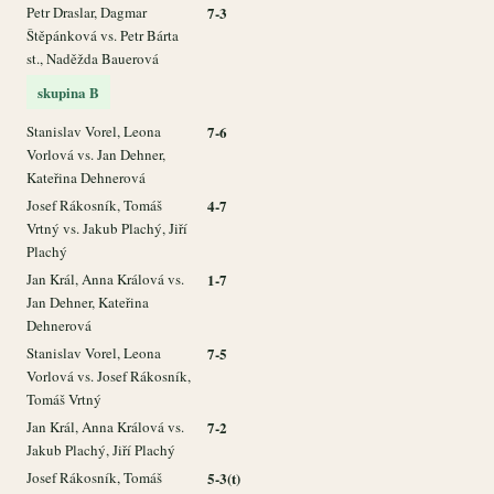
Petr Draslar, Dagmar
7-3
Štěpánková vs. Petr Bárta
st., Naděžda Bauerová
skupina B
Stanislav Vorel, Leona
7-6
Vorlová vs. Jan Dehner,
Kateřina Dehnerová
Josef Rákosník, Tomáš
4-7
Vrtný vs. Jakub Plachý, Jiří
Plachý
Jan Král, Anna Králová vs.
1-7
Jan Dehner, Kateřina
Dehnerová
Stanislav Vorel, Leona
7-5
Vorlová vs. Josef Rákosník,
Tomáš Vrtný
Jan Král, Anna Králová vs.
7-2
Jakub Plachý, Jiří Plachý
Josef Rákosník, Tomáš
5-3(t)