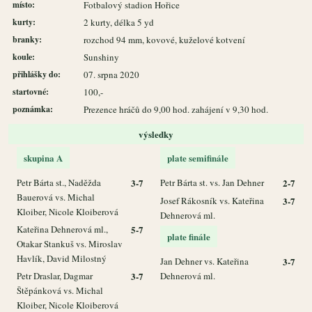
místo:
Fotbalový stadion Hořice
kurty:
2 kurty, délka 5 yd
branky:
rozchod 94 mm, kovové, kuželové kotvení
koule:
Sunshiny
přihlášky do:
07. srpna 2020
startovné:
100,-
poznámka:
Prezence hráčů do 9,00 hod. zahájení v 9,30 hod.
výsledky
skupina A
plate semifinále
Petr Bárta st., Naděžda
3-7
Petr Bárta st. vs. Jan Dehner
2-7
Bauerová vs. Michal
Josef Rákosník vs. Kateřina
3-7
Kloiber, Nicole Kloiberová
Dehnerová ml.
Kateřina Dehnerová ml.,
5-7
plate finále
Otakar Stankuš vs. Miroslav
Havlík, David Milostný
Jan Dehner vs. Kateřina
3-7
Petr Draslar, Dagmar
3-7
Dehnerová ml.
Štěpánková vs. Michal
Kloiber, Nicole Kloiberová