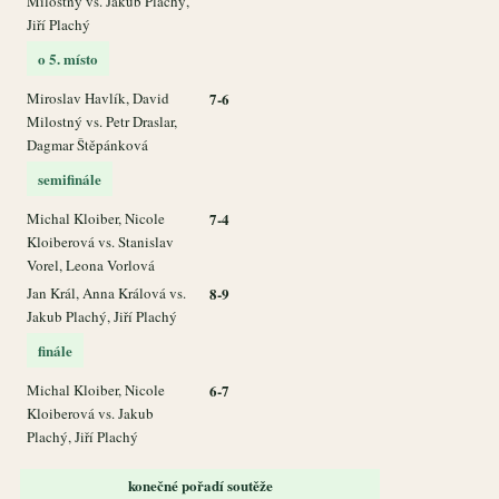
Milostný vs. Jakub Plachý,
Jiří Plachý
o 5. místo
Miroslav Havlík, David
7-6
Milostný vs. Petr Draslar,
Dagmar Štěpánková
semifinále
Michal Kloiber, Nicole
7-4
Kloiberová vs. Stanislav
Vorel, Leona Vorlová
Jan Král, Anna Králová vs.
8-9
Jakub Plachý, Jiří Plachý
finále
Michal Kloiber, Nicole
6-7
Kloiberová vs. Jakub
Plachý, Jiří Plachý
konečné pořadí soutěže