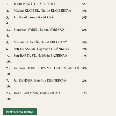
1.
Jakub PLACHÝ, Jiří PLACHÝ
5/7
2.
Michal KLOIBER, Nicole KLOIBEROVÁ
4/6
3.–
Jan KRÁL, Anna KRÁLOVÁ
3/5
4.
3.–
Stanislav VOREL, Leona VORLOVÁ
4/6
4.
5.
Miroslav HAVLÍK, David MILOSTNÝ
4/6
6.
Petr DRASLAR, Dagmar ŠTĚPÁNKOVÁ
2/6
7.–
Petr BÁRTA ST., Naděžda BAUEROVÁ
1/5
10.
7.–
Kateřina DEHNEROVÁ ML., Otakar STANKUŠ
3/6
10.
7.–
Jan DEHNER, Kateřina DEHNEROVÁ
2/6
10.
7.–
Josef RÁKOSNÍK, Tomáš VRTNÝ
1/5
10.
žebříček po turnaji