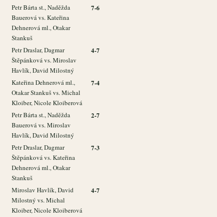
Petr Bárta st., Naděžda
7-6
Bauerová vs. Kateřina
Dehnerová ml., Otakar
Stankuš
Petr Draslar, Dagmar
4-7
Štěpánková vs. Miroslav
Havlík, David Milostný
Kateřina Dehnerová ml.,
7-4
Otakar Stankuš vs. Michal
Kloiber, Nicole Kloiberová
Petr Bárta st., Naděžda
2-7
Bauerová vs. Miroslav
Havlík, David Milostný
Petr Draslar, Dagmar
7-3
Štěpánková vs. Kateřina
Dehnerová ml., Otakar
Stankuš
Miroslav Havlík, David
4-7
Milostný vs. Michal
Kloiber, Nicole Kloiberová