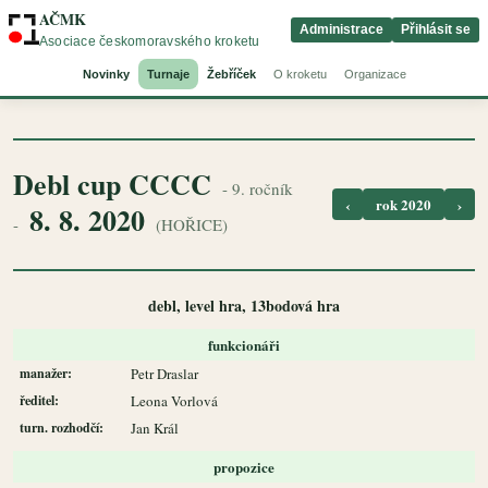
AČMK
Administrace
Přihlásit se
Asociace českomoravského kroketu
Novinky
Turnaje
Žebříček
O kroketu
Organizace
Debl cup CCCC
- 9. ročník
‹
rok 2020
›
8. 8. 2020
-
(HOŘICE)
debl, level hra, 13bodová hra
funkcionáři
manažer:
Petr Draslar
ředitel:
Leona Vorlová
turn. rozhodčí:
Jan Král
propozice