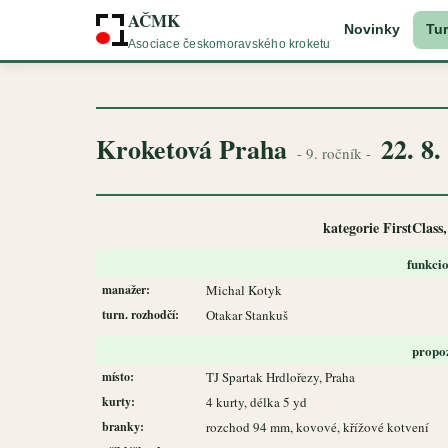
AČMK
Novinky
Tur
Asociace českomoravského kroketu
Kroketová Praha
22. 8.
- 9. ročník -
kategorie FirstClass,
funkci
manažer:
Michal Kotyk
turn. rozhodčí:
Otakar Stankuš
propo
místo:
TJ Spartak Hrdlořezy, Praha
kurty:
4 kurty, délka 5 yd
branky:
rozchod 94 mm, kovové, křížové kotvení