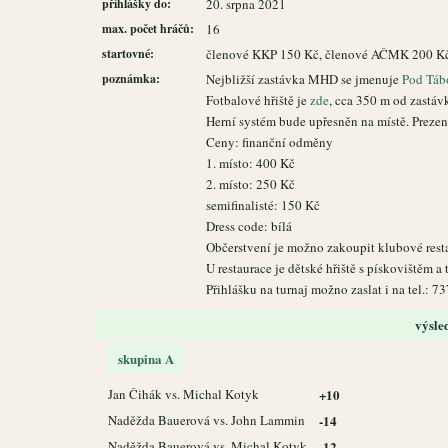
přihlášky do:
20. srpna 2021
max. počet hráčů:
16
startovné:
členové KKP 150 Kč, členové AČMK 200 Kč,
poznámka:
Nejbližší zastávka MHD se jmenuje
Pod Táb
Fotbalové hřiště je
zde
, cca 350 m od zastáv
Herní systém bude upřesněn na místě. Prezen
Ceny: finanční odměny
1. místo: 400 Kč
2. místo: 250 Kč
semifinalisté: 150 Kč
Dress code: bílá
Občerstvení je možno zakoupit klubové rest
U restaurace je dětské hřiště s pískovištěm a
Přihlášku na turnaj možno zaslat i na tel.: 7
výsle
skupina A
Jan Čihák vs. Michal Kotyk
+10
Naděžda Bauerová vs. John Lammin
-14
Naděžda Bauerová vs. Michal Kotyk
-12