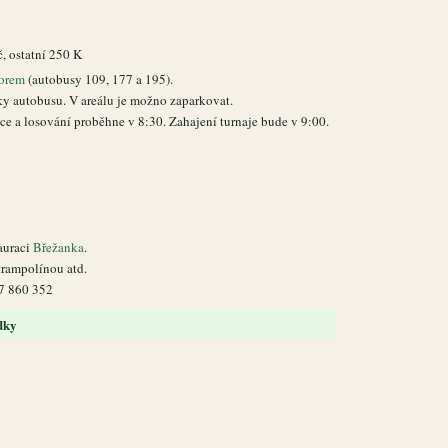
 ostatní 250 K
orem
(autobusy 109, 177 a 195).
ky autobusu. V areálu je možno zaparkovat.
ce a losování proběhne v 8:30. Zahajení turnaje bude v 9:00.
auraci
Břežanka
.
 trampolínou atd.
37 860 352
dky