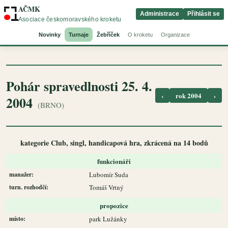
AČMK
Administrace
Přihlásit se
Asociace českomoravského kroketu
Novinky
Turnaje
Žebříček
O kroketu
Organizace
Pohár spravedlnosti 25. 4.
‹
rok 2004
›
2004
(BRNO)
kategorie Club, singl, handicapová hra, zkrácená na 14 bodů
funkcionáři
manažer:
Lubomír Suda
turn. rozhodčí:
Tomáš Vrtný
propozice
místo:
park Lužánky