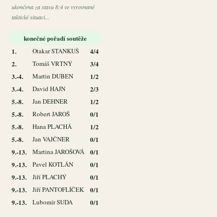
ukončena za stavu 8:4 ve vyrovnané
taktické situaci...
konečné pořadí soutěže
1.
Otakar STANKUŠ
4/4
2.
Tomáš VRTNÝ
3/4
3.-4.
Martin DUBEN
1/2
3.-4.
David HAJN
2/3
5.-8.
Jan DEHNER
1/2
5.-8.
Robert JAROŠ
0/1
5.-8.
Hana PLACHÁ
1/2
5.-8.
Jan VAJČNER
0/1
9.-13.
Martina JAROŠOVÁ
0/1
9.-13.
Pavel KOTLÁN
0/1
9.-13.
Jiří PLACHÝ
0/1
9.-13.
Jiří PANTOFLÍČEK
0/1
9.-13.
Lubomír SUDA
0/1