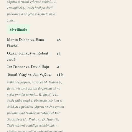
zápasu a ztratil vyhrané utkání... J.
Pantoflíček (-, Telč) hrál po delší
přestávce a na jeho výkonu to bylo
znát...
čtvrtfinále
Martin Duben vs. Hana
+8
Plachá
Otakar Stankuš vs. Robert
+4
Jaroš
Jan Dehner vs. David Hajn
-1
Tomáš Vrtný vs. Jan Vajčner
+10
velké překvapení, nováček M. Duben (-,
Brno) výrazně zasáhl do pořadí už na
svém prvním turnaji... R. Jaroš (14.,
Telč) sdílel osud J. Plachého, ale i on si
dokázal v průběhu zápasu na čas vynutit
převahu nad Otakarem "Magical Me"
Stankušem (1., Praha)... D. Hajn (9.,
Telč) mistrně zvládl psychický tlak v
závěru hry a otočil v podstatě prohrané