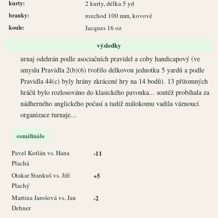
kurty:
2 kurty, délka 5 yd
branky:
rozchod 100 mm, kovové
koule:
Jacques 16 oz
výsledky
urnaj odehrán podle asociačních pravidel a coby handicapový (ve
smyslu Pravidla 2(b)(6) tvořilo délkovou jednotku 5 yardů a podle
Pravidla 44(c) byly hrány zkrácené hry na 14 bodů). 13 přítomných
hráčů bylo rozlosováno do klasického pavouka... soutěž probíhala za
nádherného anglického počasí a tudíž málokomu vadila váznoucí
organizace turnaje...
osmifinále
Pavel Kotlán vs. Hana
-11
Plachá
Otakar Stankuš vs. Jiří
+5
Plachý
Martina Jarošová vs. Jan
-2
Dehner