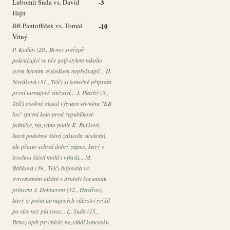
Lubomír Suda vs. David
-3
Hajn
Jiří Pantoflíček vs. Tomáš
-10
Vrtný
P. Kotlán (20., Brno) sveřepě
pokračující ve hře golf-stylem nikoho
svým herním výsledkem nepřekvapil... H.
Nováková (31., Telč) si konečně připsala
první turnajové vítězství... J. Plachý (5.,
Telč) osobně okusil význam termínu "KB
los" (první kolo proti republikové
jedničce, nazváno podle K. Burkové,
která podobné štěstí zakusila vícekrát),
ale přesto sehrál dobrý zápas, který s
trochou štěstí mohl i vyhrát... M.
Babková (39., Telč) bojovala ve
vyrovnaném utkání s druhdy korunním
princem J. Dehnerem (12., Havířov),
který si počet turnajových vítězství zvýšil
po více než půl roce... L. Suda (15.,
Brno) opět psychicky nezvládl koncovku