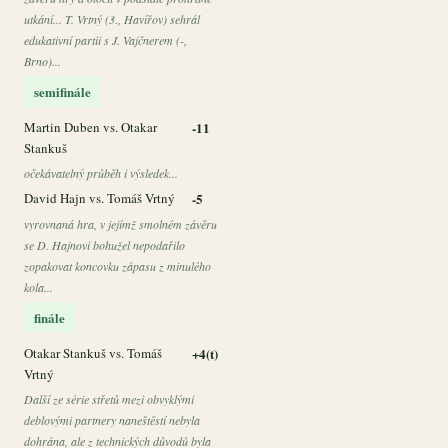
utkání... T. Vrtný (3., Havířov) sehrál
edukativní partii s J. Vajčnerem (-,
Brno)...
semifinále
Martin Duben vs. Otakar
-11
Stankuš
očekávatelný průběh i výsledek...
David Hajn vs. Tomáš Vrtný
-5
vyrovnaná hra, v jejímž smolném závěru
se D. Hajnovi bohužel nepodařilo
zopakovat koncovku zápasu z minulého
kola...
finále
Otakar Stankuš vs. Tomáš
+4(t)
Vrtný
Další ze série střetů mezi obvyklými
deblovými partnery naneštěstí nebyla
dohrána, ale z technických důvodů byla