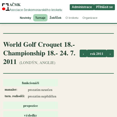
AČMK
Administrace
Přihlásit se
Asociace českomoravského kroketu
Novinky
Turnaje
Žebříček
O kroketu
Organizace
World Golf Croquet 18.-
Championship 18.- 24. 7.
‹
rok 2011
›
2011
(LONDÝN, ANGLIE)
funkcionáři
manažer:
prozatím neurčen
turn. rozhodčí:
prozatím nepřidělen
propozice
výsledky