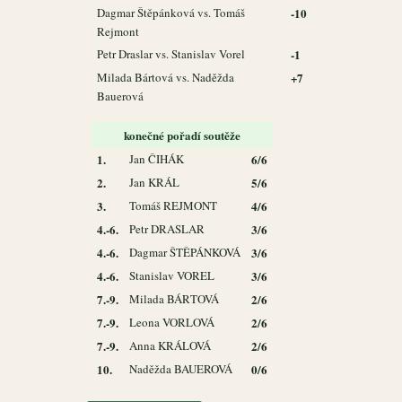
Dagmar Štěpánková vs. Tomáš
-10
Rejmont
Petr Draslar vs. Stanislav Vorel
-1
Milada Bártová vs. Naděžda
+7
Bauerová
konečné pořadí soutěže
1.
Jan ČIHÁK
6/6
2.
Jan KRÁL
5/6
3.
Tomáš REJMONT
4/6
4.-6.
Petr DRASLAR
3/6
4.-6.
Dagmar ŠTĚPÁNKOVÁ
3/6
4.-6.
Stanislav VOREL
3/6
7.-9.
Milada BÁRTOVÁ
2/6
7.-9.
Leona VORLOVÁ
2/6
7.-9.
Anna KRÁLOVÁ
2/6
10.
Naděžda BAUEROVÁ
0/6