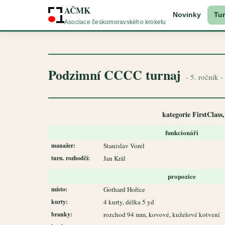
AČMK
Novinky
Tur
Asociace českomoravského kroketu
Podzimní CCCC turnaj
- 5. ročník 
kategorie FirstClass,
funkcionáři
manažer:
Stanislav Vorel
turn. rozhodčí:
Jan Král
propozice
místo:
Gothard Hořice
kurty:
4 kurty, délka 5 yd
branky:
rozchod 94 mm, kovové, kuželové kotvení