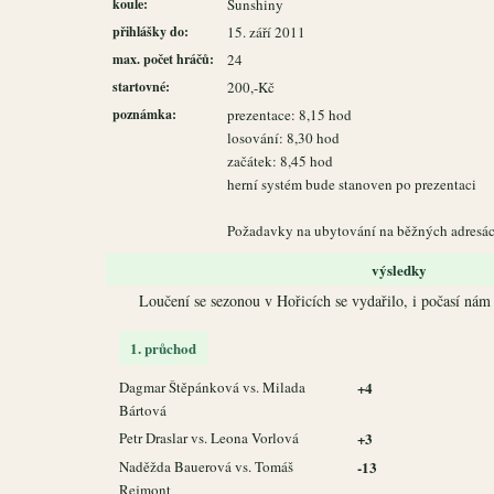
koule:
Sunshiny
přihlášky do:
15. září 2011
max. počet hráčů:
24
startovné:
200,-Kč
poznámka:
prezentace: 8,15 hod
losování: 8,30 hod
začátek: 8,45 hod
herní systém bude stanoven po prezentaci
Požadavky na ubytování na běžných adresác
výsledky
Loučení se sezonou v Hořicích se vydařilo, i počasí nám 
1. průchod
Dagmar Štěpánková vs. Milada
+4
Bártová
Petr Draslar vs. Leona Vorlová
+3
Naděžda Bauerová vs. Tomáš
-13
Rejmont