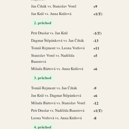
Jan Čihák vs. Stanislav Vorel
+9
Jan Král vs. Anna Králová
+1(T)
2. průchod
Petr Draslar vs. Jan Král
-1(T)
Dagmar Štěpánková vs. Jan Čihák
-13
Tomáš Rejmont vs. Leona Vorlová
+11
Stanislav Vorel vs. Naděžda
+5
Bauerová
Milada Bártová vs. Anna Králová
+6
3. průchod
Tomáš Rejmont vs. Jan Čihák
-9
Jan Král vs. Dagmar Štěpánková
+6
Milada Bártová vs. Stanislav Vorel
-12
Petr Draslar vs. Naděžda Bauerová
+1(T)
Leona Vorlová vs. Anna Králová
-8
4. průchod