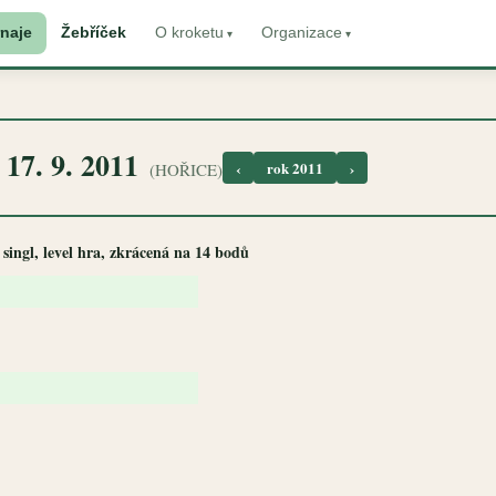
naje
Žebříček
O kroketu
Organizace
17. 9. 2011
‹
rok 2011
›
-
(HOŘICE)
 singl, level hra, zkrácená na 14 bodů