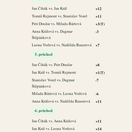
Jan Čihák vs. Jan Král
+12
Tomáš Rejmont vs. Stanislav Vorel
+11
Petr Draslar vs. Milada Bártová
+3(T)
Anna Králová vs. Dagmar
-3
Štěpánková
Leona Vorlová vs. Naděžda Bauerová
+7
5. průchod
Jan Čihák vs. Petr Draslar
+8
Jan Král vs. Tomáš Rejmont
+1(T)
Stanislav Vorel vs. Dagmar
-7
Štěpánková
Milada Bártová vs. Leona Vorlová
-6
Anna Králová vs. Naděžda Bauerová
+11
6. průchod
Jan Čihák vs. Anna Králová
+11
Jan Král vs. Leona Vorlová
+14