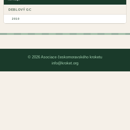
DEBLOVÝ GC
2010
© 2026 Asociace českomoravského kroketu
info@kroket.org