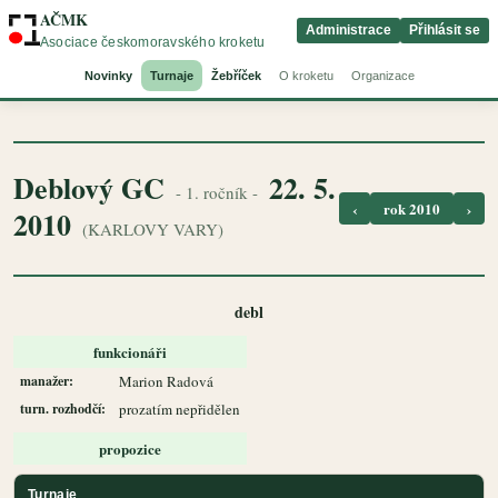
AČMK
Administrace
Přihlásit se
Asociace českomoravského kroketu
Novinky
Turnaje
Žebříček
O kroketu
Organizace
Deblový GC
22. 5.
- 1. ročník -
‹
rok 2010
›
2010
(KARLOVY VARY)
debl
funkcionáři
manažer:
Marion Radová
turn. rozhodčí:
prozatím nepřidělen
propozice
Turnaje