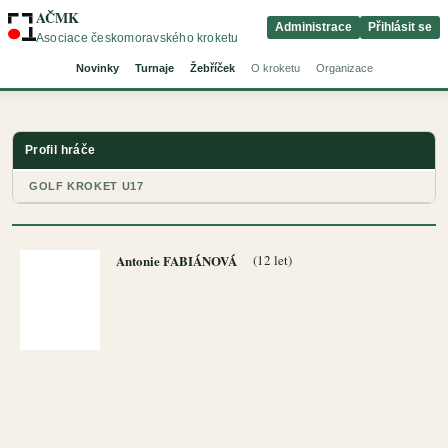
AČMK
Administrace
Přihlásit se
Asociace českomoravského kroketu
Novinky
Turnaje
Žebříček
O kroketu
Organizace
Profil hráče
GOLF KROKET U17
Antonie FABIÁNOVÁ
(12 let)