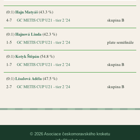
Hajn Matyáš
(0:1)
(43.3 %)
4-7
GC METIS CUP U21 - tier 2 '24
skupina B
Hajnová Linda
(0:1)
(42.3 %)
1-5
GC METIS CUP U21 - tier 2 '24
plate semifinále
Kotyk Štěpán
(0:1)
(54.8 %)
1-7
GC METIS CUP U21 - tier 2 '24
skupina B
Lísalová Adéla
(0:1)
(47.5 %)
2-7
GC METIS CUP U21 - tier 2 '24
skupina B
© 2026 Asociace českomoravského kroketu