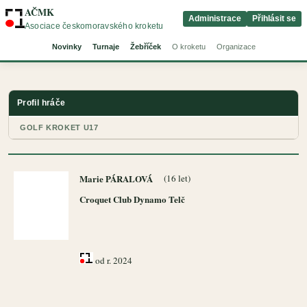
AČMK
Administrace
Přihlásit se
Asociace českomoravského kroketu
Novinky
Turnaje
Žebříček
O kroketu
Organizace
Profil hráče
GOLF KROKET U17
Marie PÁRALOVÁ
(16 let)
Croquet Club Dynamo Telč
od r. 2024