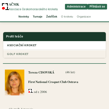
AČMK
Administrace
Přihlásit se
Asociace českomoravského kroketu
Novinky
Turnaje
Žebříček
O kroketu
Organizace
Profil hráče
ASOCIAČNÍ KROKET
GOLF KROKET
Tereza CISOVSKÁ
(46 let)
First National Croquet Club Ostrava
od r. 2006