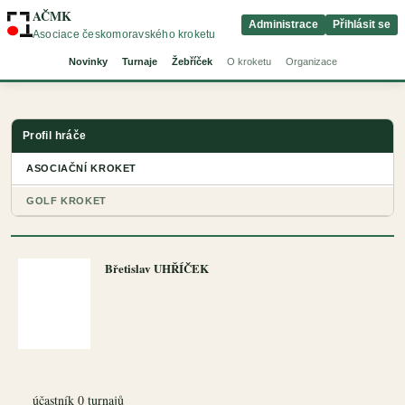
AČMK
Administrace
Přihlásit se
Asociace českomoravského kroketu
Novinky
Turnaje
Žebříček
O kroketu
Organizace
Profil hráče
ASOCIAČNÍ KROKET
GOLF KROKET
Břetislav UHŘÍČEK
účastník 0 turnajů