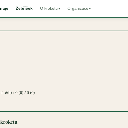
naje
Žebříček
O kroketu
Organizace
 sérii) : 0 (0) / 0 (0)
 kroketu